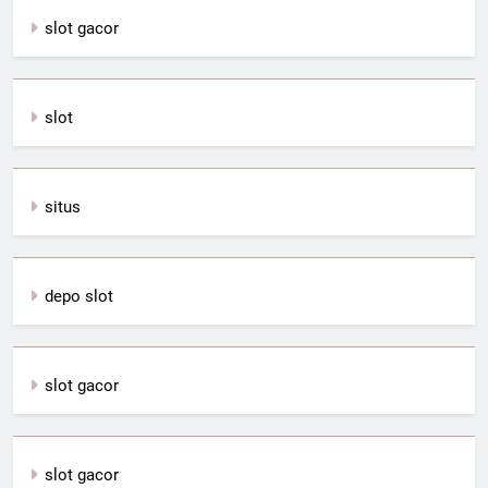
slot gacor
slot
situs
depo slot
slot gacor
slot gacor