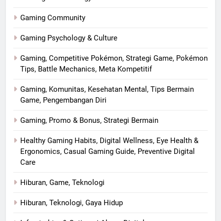
Gaming Community
Gaming Psychology & Culture
Gaming, Competitive Pokémon, Strategi Game, Pokémon
Tips, Battle Mechanics, Meta Kompetitif
Gaming, Komunitas, Kesehatan Mental, Tips Bermain
Game, Pengembangan Diri
Gaming, Promo & Bonus, Strategi Bermain
Healthy Gaming Habits, Digital Wellness, Eye Health &
Ergonomics, Casual Gaming Guide, Preventive Digital
Care
Hiburan, Game, Teknologi
Hiburan, Teknologi, Gaya Hidup