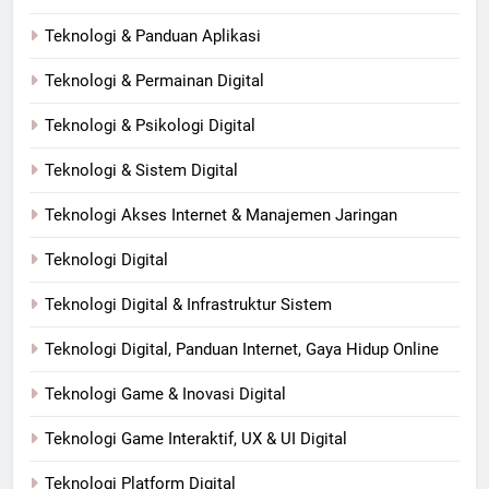
Teknologi & Panduan Aplikasi
Teknologi & Permainan Digital
Teknologi & Psikologi Digital
Teknologi & Sistem Digital
Teknologi Akses Internet & Manajemen Jaringan
Teknologi Digital
Teknologi Digital & Infrastruktur Sistem
Teknologi Digital, Panduan Internet, Gaya Hidup Online
Teknologi Game & Inovasi Digital
Teknologi Game Interaktif, UX & UI Digital
Teknologi Platform Digital