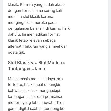
klasik. Pemain yang sudah akrab
dengan format lama sering kali
memilih slot klasik karena
mengingatkan mereka pada
pengalaman bermain di kasino fisik
dahulu. Ini menjadikan format
klasik tetap relevan sebagai
alternatif hiburan yang simpel dan
nostalgik.
Slot Klasik vs. Slot Modern:
Tantangan Utama
Meski masih memiliki daya tarik
tertentu, tidak dapat dipungkiri
bahwa slot klasik menghadapi
tantangan besar dari permainan
modern yang lebih inovatif. Tren
game digital saat ini condong ke