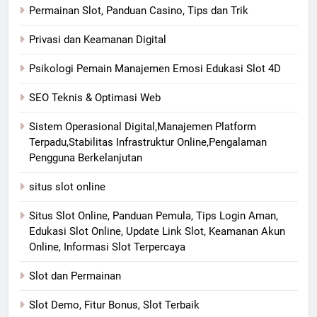
Permainan Slot, Panduan Casino, Tips dan Trik
Privasi dan Keamanan Digital
Psikologi Pemain Manajemen Emosi Edukasi Slot 4D
SEO Teknis & Optimasi Web
Sistem Operasional Digital,Manajemen Platform
Terpadu,Stabilitas Infrastruktur Online,Pengalaman
Pengguna Berkelanjutan
situs slot online
Situs Slot Online, Panduan Pemula, Tips Login Aman,
Edukasi Slot Online, Update Link Slot, Keamanan Akun
Online, Informasi Slot Terpercaya
Slot dan Permainan
Slot Demo, Fitur Bonus, Slot Terbaik