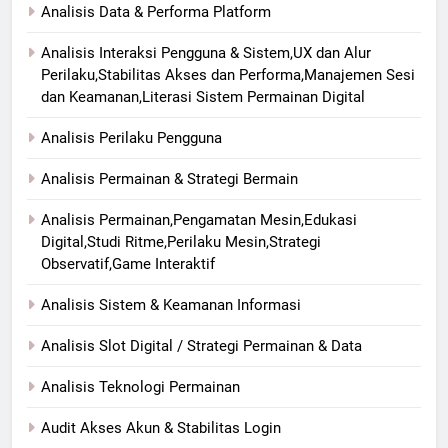
Analisis Data & Performa Platform
Analisis Interaksi Pengguna & Sistem,UX dan Alur
Perilaku,Stabilitas Akses dan Performa,Manajemen Sesi
dan Keamanan,Literasi Sistem Permainan Digital
Analisis Perilaku Pengguna
Analisis Permainan & Strategi Bermain
Analisis Permainan,Pengamatan Mesin,Edukasi
Digital,Studi Ritme,Perilaku Mesin,Strategi
Observatif,Game Interaktif
Analisis Sistem & Keamanan Informasi
Analisis Slot Digital / Strategi Permainan & Data
Analisis Teknologi Permainan
Audit Akses Akun & Stabilitas Login