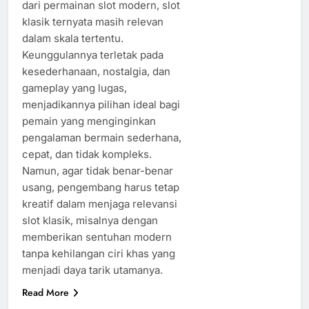
dari permainan slot modern, slot
klasik ternyata masih relevan
dalam skala tertentu.
Keunggulannya terletak pada
kesederhanaan, nostalgia, dan
gameplay yang lugas,
menjadikannya pilihan ideal bagi
pemain yang menginginkan
pengalaman bermain sederhana,
cepat, dan tidak kompleks.
Namun, agar tidak benar-benar
usang, pengembang harus tetap
kreatif dalam menjaga relevansi
slot klasik, misalnya dengan
memberikan sentuhan modern
tanpa kehilangan ciri khas yang
menjadi daya tarik utamanya.
Read More