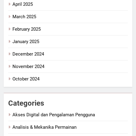
April 2025
March 2025
February 2025
January 2025
December 2024
November 2024
October 2024
Categories
Akses Digital dan Pengalaman Pengguna
Analisis & Mekanika Permainan