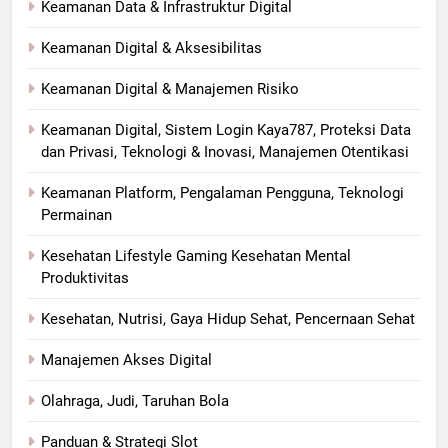
Keamanan Data & Infrastruktur Digital
Keamanan Digital & Aksesibilitas
Keamanan Digital & Manajemen Risiko
Keamanan Digital, Sistem Login Kaya787, Proteksi Data
dan Privasi, Teknologi & Inovasi, Manajemen Otentikasi
Keamanan Platform, Pengalaman Pengguna, Teknologi
Permainan
Kesehatan Lifestyle Gaming Kesehatan Mental
Produktivitas
Kesehatan, Nutrisi, Gaya Hidup Sehat, Pencernaan Sehat
Manajemen Akses Digital
Olahraga, Judi, Taruhan Bola
Panduan & Strategi Slot