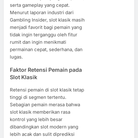
serta gameplay yang cepat.
Menurut laporan industri dari
Gambling Insider, slot klasik masih
menjadi favorit bagi pemain yang
tidak ingin terganggu oleh fitur
rumit dan ingin menikmati
permainan cepat, sederhana, dan
lugas.
Faktor Retensi Pemain pada
Slot Klasik
Retensi pemain di slot klasik tetap
tinggi di segmen tertentu.
Sebagian pemain merasa bahwa
slot klasik memberikan rasa
kontrol yang lebih besar
dibandingkan slot modern yang
lebih acak dan sulit diprediksi