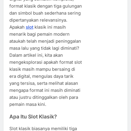
format klasik dengan tiga gulungan
dan simbol buah sederhana sering
dipertanyakan relevansinya.
Apakah
slot
klasik ini masih
menarik bagi pemain modern
ataukah telah menjadi peninggalan
masa lalu yang tidak lagi diminati?
Dalam artikel ini, kita akan
mengeksplorasi apakah format slot
klasik masih mampu bersaing di
era digital, mengulas daya tarik
yang tersisa, serta melihat alasan
mengapa format ini masih diminati
atau justru ditinggalkan oleh para
pemain masa kini.
Apa Itu Slot Klasik?
Slot klasik biasanya memiliki tiga