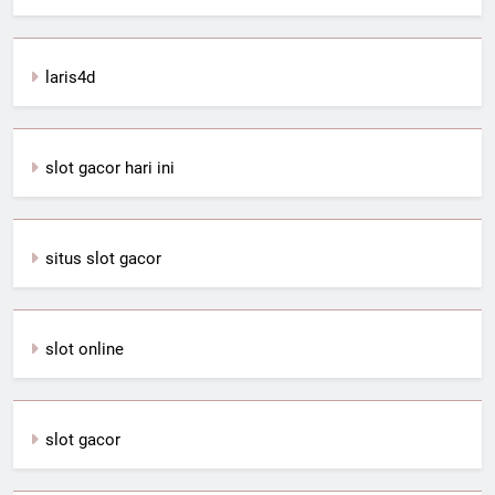
laris4d
slot gacor hari ini
situs slot gacor
slot online
slot gacor