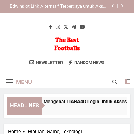
Skip
Panduan EDWINSLOT Login Saat Akses
to
Mengalami Gangguan Sistem
content
Login Edwinslot Terpercaya dengan Fokus pada
Keamanan Akun dan Akses yang Lebih Terarah
Panduan Lengkap Mengenal TIARA4D Login untuk
Akses yang Lebih Aman
Edwinslot Link Alternatif Terpercaya untuk Akses
Stabil Kapan Saja
The Best
Temukan Panduan Dan Ulasan Bola
Panduan EDWINSLOT Login Saat Akses
NEWSLETTER
RANDOM NEWS
Mengalami Gangguan Sistem
Footballs
Sepak Terbaik Di The Best Footballs.
Login Edwinslot Terpercaya dengan Fokus pada
Pilihan Tepat Untuk Penggemar Sepak
Keamanan Akun dan Akses yang Lebih Terarah
MENU
Bola.
nduan Lengkap Mengenal TIARA4D Login untuk Akses yang 
HEADLINES
Month Ago
Home
Hiburan, Game, Teknologi