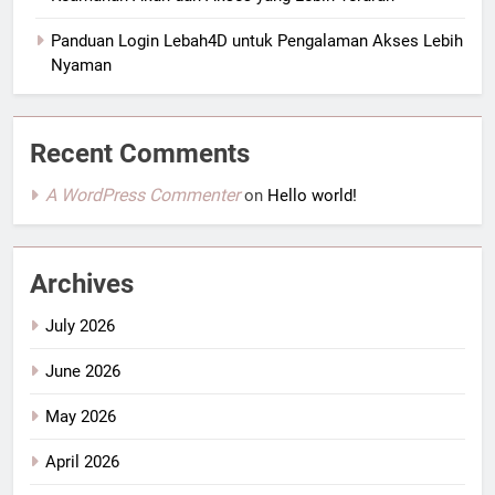
Panduan Login Lebah4D untuk Pengalaman Akses Lebih
Nyaman
Recent Comments
A WordPress Commenter
on
Hello world!
Archives
July 2026
June 2026
May 2026
April 2026