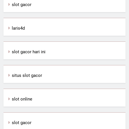
slot gacor
laris4d
slot gacor hari ini
situs slot gacor
slot online
slot gacor