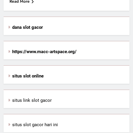
Read More
dana slot gacor
https://www.macc-artspace.org/
situs slot online
situs link slot gacor
situs slot gacor hari ini