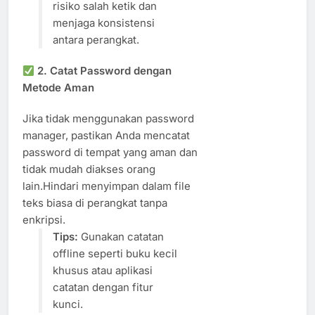
risiko salah ketik dan
menjaga konsistensi
antara perangkat.
2.
Catat Password dengan
Metode Aman
Jika tidak menggunakan password
manager, pastikan Anda mencatat
password di tempat yang aman dan
tidak mudah diakses orang
lain.Hindari menyimpan dalam file
teks biasa di perangkat tanpa
enkripsi.
Tips:
Gunakan catatan
offline seperti buku kecil
khusus atau aplikasi
catatan dengan fitur
kunci.