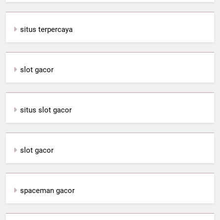
situs terpercaya
slot gacor
situs slot gacor
slot gacor
spaceman gacor