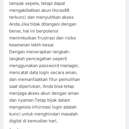
tampak sepele, tetapi dapat
mengakibatkan akun Horas88
terkunci dan menyulitkan akses
Anda.Jika tidak ditangani dengan
benar, hal ini berpotensi
menimbulkan frustrasi dan risiko
keamanan lebih besar.
Dengan menerapkan langkah-
langkah pencegahan seperti
menggunakan password manager,
mencatat data login secara aman,
dan memanfaatkan fitur pemulihan
saat diperlukan, Anda bisa tetap
menjaga akses akun dengan aman
dan nyaman.Tetap bijak dalam
mengelola informasi login adalah
kunci untuk menghindari masalah
digital di kemudian hari.