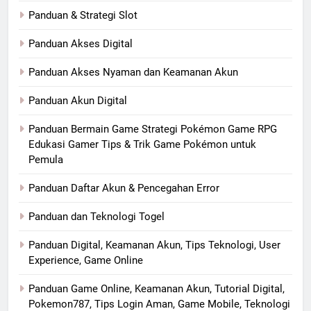
Panduan & Strategi Slot
Panduan Akses Digital
Panduan Akses Nyaman dan Keamanan Akun
Panduan Akun Digital
Panduan Bermain Game Strategi Pokémon Game RPG
Edukasi Gamer Tips & Trik Game Pokémon untuk
Pemula
Panduan Daftar Akun & Pencegahan Error
Panduan dan Teknologi Togel
Panduan Digital, Keamanan Akun, Tips Teknologi, User
Experience, Game Online
Panduan Game Online, Keamanan Akun, Tutorial Digital,
Pokemon787, Tips Login Aman, Game Mobile, Teknologi