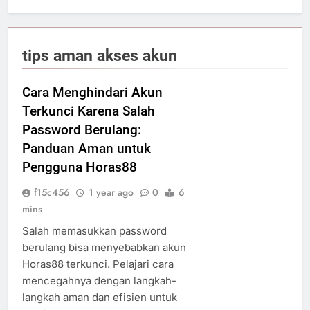
tips aman akses akun
Cara Menghindari Akun
Terkunci Karena Salah
Password Berulang:
Panduan Aman untuk
Pengguna Horas88
f15c456
1 year ago
0
6
mins
Salah memasukkan password
berulang bisa menyebabkan akun
Horas88 terkunci. Pelajari cara
mencegahnya dengan langkah-
langkah aman dan efisien untuk