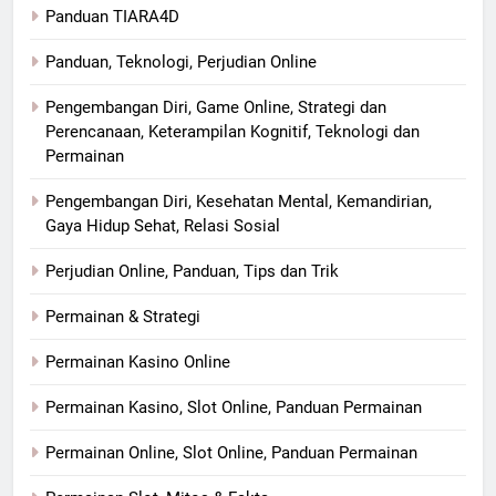
Panduan TIARA4D
Panduan, Teknologi, Perjudian Online
Pengembangan Diri, Game Online, Strategi dan
Perencanaan, Keterampilan Kognitif, Teknologi dan
Permainan
Pengembangan Diri, Kesehatan Mental, Kemandirian,
Gaya Hidup Sehat, Relasi Sosial
Perjudian Online, Panduan, Tips dan Trik
Permainan & Strategi
Permainan Kasino Online
Permainan Kasino, Slot Online, Panduan Permainan
Permainan Online, Slot Online, Panduan Permainan