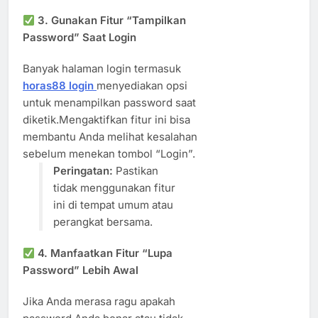
3.
Gunakan Fitur “Tampilkan
Password” Saat Login
Banyak halaman login termasuk
horas88 login
menyediakan opsi
untuk menampilkan password saat
diketik.Mengaktifkan fitur ini bisa
membantu Anda melihat kesalahan
sebelum menekan tombol “Login”.
Peringatan:
Pastikan
tidak menggunakan fitur
ini di tempat umum atau
perangkat bersama.
4.
Manfaatkan Fitur “Lupa
Password” Lebih Awal
Jika Anda merasa ragu apakah