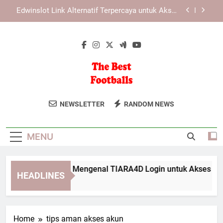
Skip
Panduan EDWINSLOT Login Saat Akses
to
Mengalami Gangguan Sistem
content
Login Edwinslot Terpercaya dengan Fokus pada
Keamanan Akun dan Akses yang Lebih Terarah
Panduan Lengkap Mengenal TIARA4D Login untuk
Akses yang Lebih Aman
Edwinslot Link Alternatif Terpercaya untuk Akses
Stabil Kapan Saja
The Best
Temukan Panduan Dan Ulasan Bola
Panduan EDWINSLOT Login Saat Akses
NEWSLETTER
RANDOM NEWS
Mengalami Gangguan Sistem
Footballs
Sepak Terbaik Di The Best Footballs.
Login Edwinslot Terpercaya dengan Fokus pada
Pilihan Tepat Untuk Penggemar Sepak
Keamanan Akun dan Akses yang Lebih Terarah
MENU
Bola.
nduan Lengkap Mengenal TIARA4D Login untuk Akses yang 
HEADLINES
Weeks Ago
Home
tips aman akses akun