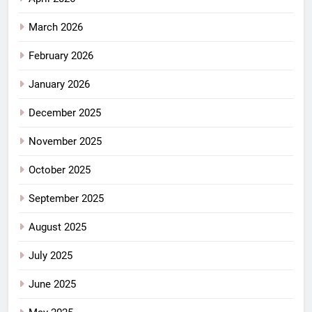
March 2026
February 2026
January 2026
December 2025
November 2025
October 2025
September 2025
August 2025
July 2025
June 2025