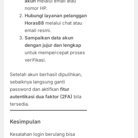
akun
melalui email atau
nomor HP.
Hubungi layanan pelanggan
Horas88
melalui chat atau
email resmi.
Sampaikan data akun
dengan jujur dan lengkap
untuk mempercepat proses
verifikasi.
Setelah akun berhasil dipulihkan,
sebaiknya langsung ganti
password dan aktifkan
fitur
autentikasi dua faktor (2FA)
bila
tersedia.
Kesimpulan
Kesalahan login berulang bisa