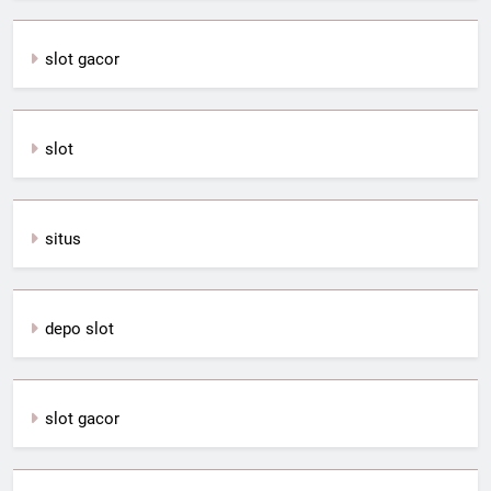
slot gacor
slot
situs
depo slot
slot gacor