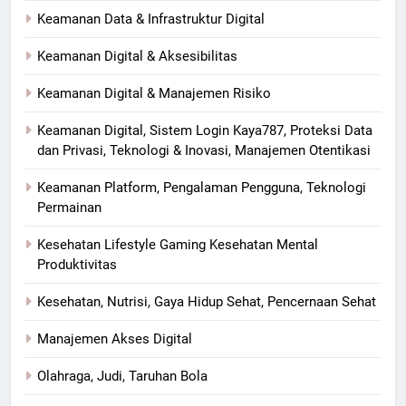
Keamanan Data & Infrastruktur Digital
Keamanan Digital & Aksesibilitas
Keamanan Digital & Manajemen Risiko
Keamanan Digital, Sistem Login Kaya787, Proteksi Data
dan Privasi, Teknologi & Inovasi, Manajemen Otentikasi
Keamanan Platform, Pengalaman Pengguna, Teknologi
Permainan
Kesehatan Lifestyle Gaming Kesehatan Mental
Produktivitas
Kesehatan, Nutrisi, Gaya Hidup Sehat, Pencernaan Sehat
Manajemen Akses Digital
Olahraga, Judi, Taruhan Bola