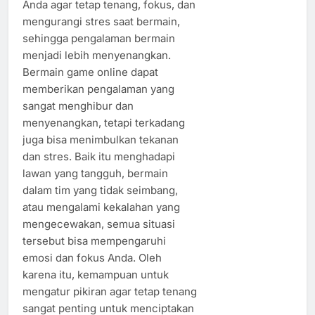
Anda agar tetap tenang, fokus, dan
mengurangi stres saat bermain,
sehingga pengalaman bermain
menjadi lebih menyenangkan.
Bermain game online dapat
memberikan pengalaman yang
sangat menghibur dan
menyenangkan, tetapi terkadang
juga bisa menimbulkan tekanan
dan stres. Baik itu menghadapi
lawan yang tangguh, bermain
dalam tim yang tidak seimbang,
atau mengalami kekalahan yang
mengecewakan, semua situasi
tersebut bisa mempengaruhi
emosi dan fokus Anda. Oleh
karena itu, kemampuan untuk
mengatur pikiran agar tetap tenang
sangat penting untuk menciptakan