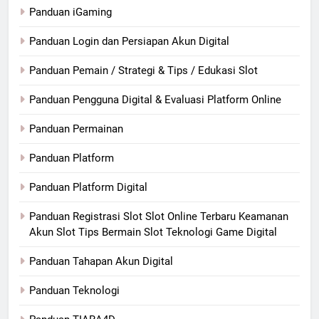
Panduan iGaming
Panduan Login dan Persiapan Akun Digital
Panduan Pemain / Strategi & Tips / Edukasi Slot
Panduan Pengguna Digital & Evaluasi Platform Online
Panduan Permainan
Panduan Platform
Panduan Platform Digital
Panduan Registrasi Slot Slot Online Terbaru Keamanan
Akun Slot Tips Bermain Slot Teknologi Game Digital
Panduan Tahapan Akun Digital
Panduan Teknologi