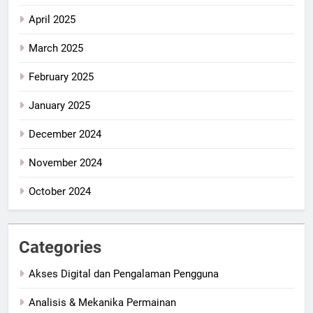
April 2025
March 2025
February 2025
January 2025
December 2024
November 2024
October 2024
Categories
Akses Digital dan Pengalaman Pengguna
Analisis & Mekanika Permainan