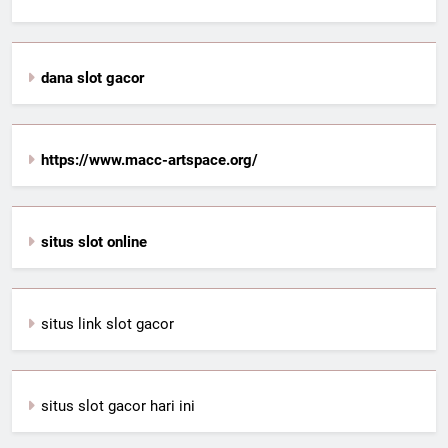
dana slot gacor
https://www.macc-artspace.org/
situs slot online
situs link slot gacor
situs slot gacor hari ini