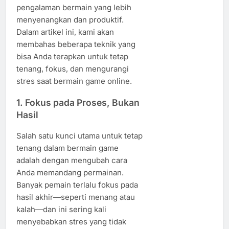
pengalaman bermain yang lebih
menyenangkan dan produktif.
Dalam artikel ini, kami akan
membahas beberapa teknik yang
bisa Anda terapkan untuk tetap
tenang, fokus, dan mengurangi
stres saat bermain game online.
1. Fokus pada Proses, Bukan
Hasil
Salah satu kunci utama untuk tetap
tenang dalam bermain game
adalah dengan mengubah cara
Anda memandang permainan.
Banyak pemain terlalu fokus pada
hasil akhir—seperti menang atau
kalah—dan ini sering kali
menyebabkan stres yang tidak