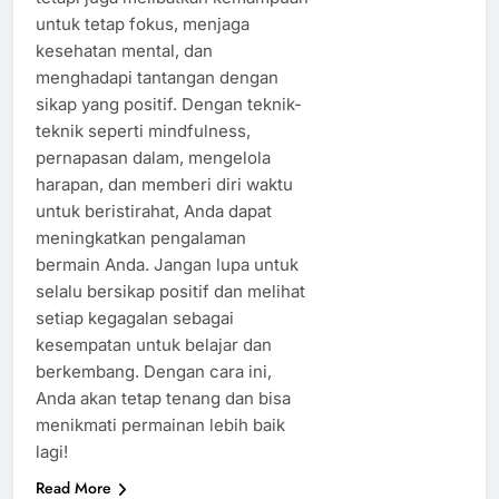
untuk tetap fokus, menjaga
kesehatan mental, dan
menghadapi tantangan dengan
sikap yang positif. Dengan teknik-
teknik seperti mindfulness,
pernapasan dalam, mengelola
harapan, dan memberi diri waktu
untuk beristirahat, Anda dapat
meningkatkan pengalaman
bermain Anda. Jangan lupa untuk
selalu bersikap positif dan melihat
setiap kegagalan sebagai
kesempatan untuk belajar dan
berkembang. Dengan cara ini,
Anda akan tetap tenang dan bisa
menikmati permainan lebih baik
lagi!
Read More