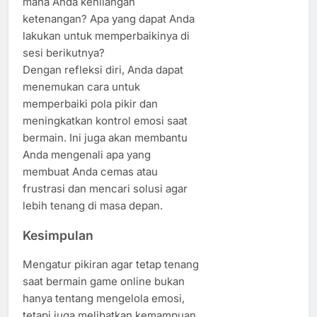
mana Anda kehilangan
ketenangan? Apa yang dapat Anda
lakukan untuk memperbaikinya di
sesi berikutnya?
Dengan refleksi diri, Anda dapat
menemukan cara untuk
memperbaiki pola pikir dan
meningkatkan kontrol emosi saat
bermain. Ini juga akan membantu
Anda mengenali apa yang
membuat Anda cemas atau
frustrasi dan mencari solusi agar
lebih tenang di masa depan.
Kesimpulan
Mengatur pikiran agar tetap tenang
saat bermain game online bukan
hanya tentang mengelola emosi,
tetapi juga melibatkan kemampuan