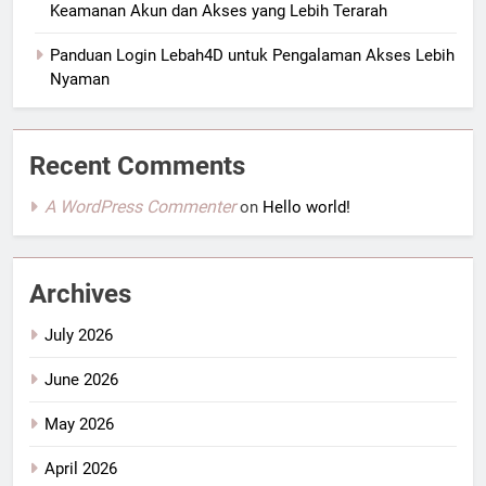
Keamanan Akun dan Akses yang Lebih Terarah
Panduan Login Lebah4D untuk Pengalaman Akses Lebih
Nyaman
Recent Comments
A WordPress Commenter
on
Hello world!
Archives
July 2026
June 2026
May 2026
April 2026