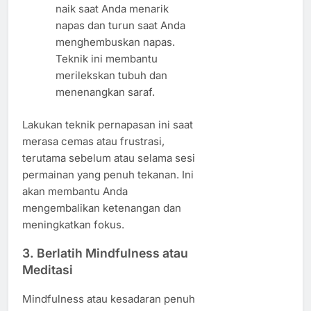
naik saat Anda menarik
napas dan turun saat Anda
menghembuskan napas.
Teknik ini membantu
merilekskan tubuh dan
menenangkan saraf.
Lakukan teknik pernapasan ini saat
merasa cemas atau frustrasi,
terutama sebelum atau selama sesi
permainan yang penuh tekanan. Ini
akan membantu Anda
mengembalikan ketenangan dan
meningkatkan fokus.
3. Berlatih Mindfulness atau
Meditasi
Mindfulness atau kesadaran penuh