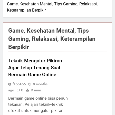
Game, Kesehatan Mental, Tips Gaming, Relaksasi,
Keterampilan Berpikir
Game, Kesehatan Mental, Tips
Gaming, Relaksasi, Keterampilan
Berpikir
Teknik Mengatur Pikiran
Agar Tetap Tenang Saat
Bermain Game Online
f15c456
8 months
ago
0
9 mins
Bermain game online bisa penuh
tekanan. Pelajari teknik-teknik
efektif untuk mengatur pikiran