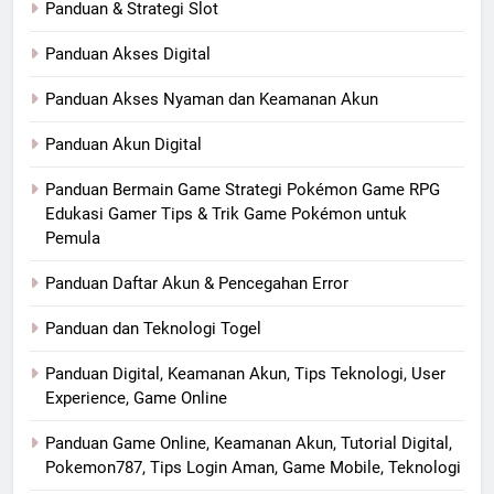
Panduan & Strategi Slot
Panduan Akses Digital
Panduan Akses Nyaman dan Keamanan Akun
Panduan Akun Digital
Panduan Bermain Game Strategi Pokémon Game RPG
Edukasi Gamer Tips & Trik Game Pokémon untuk
Pemula
Panduan Daftar Akun & Pencegahan Error
Panduan dan Teknologi Togel
Panduan Digital, Keamanan Akun, Tips Teknologi, User
Experience, Game Online
Panduan Game Online, Keamanan Akun, Tutorial Digital,
Pokemon787, Tips Login Aman, Game Mobile, Teknologi