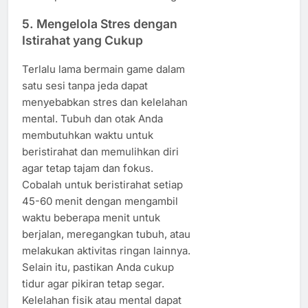
5. Mengelola Stres dengan
Istirahat yang Cukup
Terlalu lama bermain game dalam
satu sesi tanpa jeda dapat
menyebabkan stres dan kelelahan
mental. Tubuh dan otak Anda
membutuhkan waktu untuk
beristirahat dan memulihkan diri
agar tetap tajam dan fokus.
Cobalah untuk beristirahat setiap
45-60 menit dengan mengambil
waktu beberapa menit untuk
berjalan, meregangkan tubuh, atau
melakukan aktivitas ringan lainnya.
Selain itu, pastikan Anda cukup
tidur agar pikiran tetap segar.
Kelelahan fisik atau mental dapat