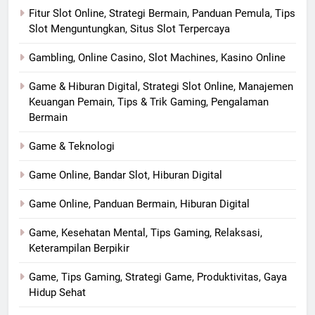
Fitur Slot Online, Strategi Bermain, Panduan Pemula, Tips
Slot Menguntungkan, Situs Slot Terpercaya
Gambling, Online Casino, Slot Machines, Kasino Online
Game & Hiburan Digital, Strategi Slot Online, Manajemen
Keuangan Pemain, Tips & Trik Gaming, Pengalaman
Bermain
Game & Teknologi
Game Online, Bandar Slot, Hiburan Digital
Game Online, Panduan Bermain, Hiburan Digital
Game, Kesehatan Mental, Tips Gaming, Relaksasi,
Keterampilan Berpikir
Game, Tips Gaming, Strategi Game, Produktivitas, Gaya
Hidup Sehat