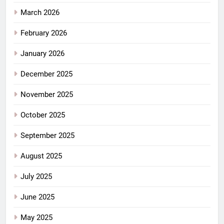
March 2026
February 2026
January 2026
December 2025
November 2025
October 2025
September 2025
August 2025
July 2025
June 2025
May 2025