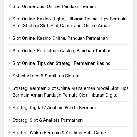
Slot Online, Judi Online, Panduan Pemain
Slot Online, Kasino Digital, Hiburan Online, Tips Bermain
Slot, Strategi Slot, Slot Gacor, Judi Online Aman
Slot Online, Kasino Online, Panduan Permainan
Slot Online, Permainan Casino, Panduan Taruhan
Slot Online, Tips dan Strategi, Permainan Kasino
Solusi Akses & Stabilitas Sistem
Strategi Bermain Slot Online Manajemen Modal Slot Tips
Bermain Aman Panduan Pemula Slot Hiburan Digital
Strategi Digital / Analisis Waktu Bermain
Strategi Slot & Analisis Permainan
Strategi Waktu Bermain & Analisis Pola Game