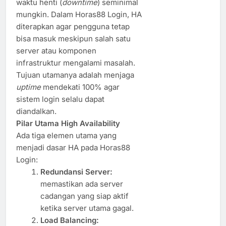
waktu henti (
downtime
) seminimal
mungkin. Dalam Horas88 Login, HA
diterapkan agar pengguna tetap
bisa masuk meskipun salah satu
server atau komponen
infrastruktur mengalami masalah.
Tujuan utamanya adalah menjaga
uptime
mendekati 100% agar
sistem login selalu dapat
diandalkan.
Pilar Utama High Availability
Ada tiga elemen utama yang
menjadi dasar HA pada Horas88
Login:
Redundansi Server:
memastikan ada server
cadangan yang siap aktif
ketika server utama gagal.
Load Balancing: