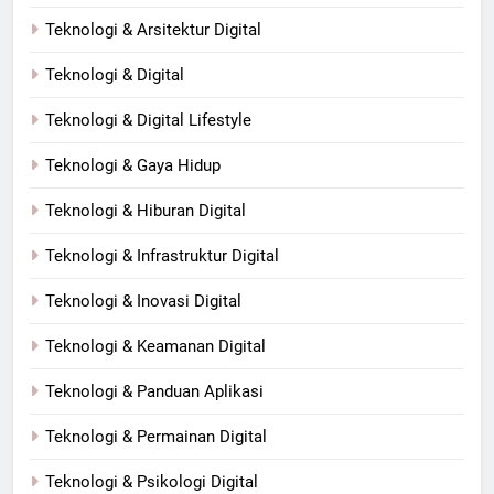
Teknologi & Arsitektur Digital
Teknologi & Digital
Teknologi & Digital Lifestyle
Teknologi & Gaya Hidup
Teknologi & Hiburan Digital
Teknologi & Infrastruktur Digital
Teknologi & Inovasi Digital
Teknologi & Keamanan Digital
Teknologi & Panduan Aplikasi
Teknologi & Permainan Digital
Teknologi & Psikologi Digital