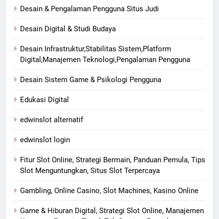
Desain & Pengalaman Pengguna Situs Judi
Desain Digital & Studi Budaya
Desain Infrastruktur,Stabilitas Sistem,Platform
Digital,Manajemen Teknologi,Pengalaman Pengguna
Desain Sistem Game & Psikologi Pengguna
Edukasi Digital
edwinslot alternatif
edwinslot login
Fitur Slot Online, Strategi Bermain, Panduan Pemula, Tips
Slot Menguntungkan, Situs Slot Terpercaya
Gambling, Online Casino, Slot Machines, Kasino Online
Game & Hiburan Digital, Strategi Slot Online, Manajemen