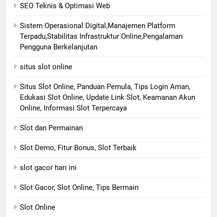
SEO Teknis & Optimasi Web
Sistem Operasional Digital,Manajemen Platform
Terpadu,Stabilitas Infrastruktur Online,Pengalaman
Pengguna Berkelanjutan
situs slot online
Situs Slot Online, Panduan Pemula, Tips Login Aman,
Edukasi Slot Online, Update Link Slot, Keamanan Akun
Online, Informasi Slot Terpercaya
Slot dan Permainan
Slot Demo, Fitur Bonus, Slot Terbaik
slot gacor hari ini
Slot Gacor, Slot Online, Tips Bermain
Slot Online