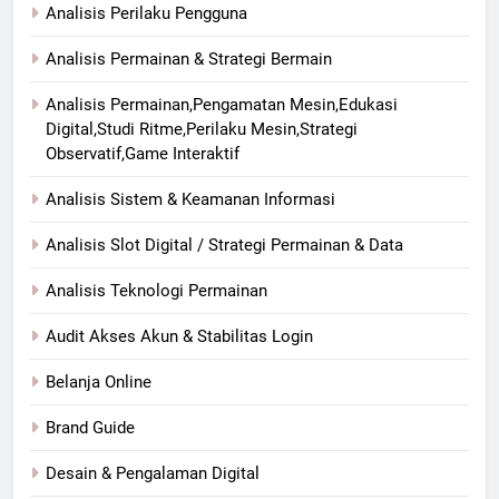
Analisis Perilaku Pengguna
Analisis Permainan & Strategi Bermain
Analisis Permainan,Pengamatan Mesin,Edukasi
Digital,Studi Ritme,Perilaku Mesin,Strategi
Observatif,Game Interaktif
Analisis Sistem & Keamanan Informasi
Analisis Slot Digital / Strategi Permainan & Data
Analisis Teknologi Permainan
Audit Akses Akun & Stabilitas Login
Belanja Online
Brand Guide
Desain & Pengalaman Digital