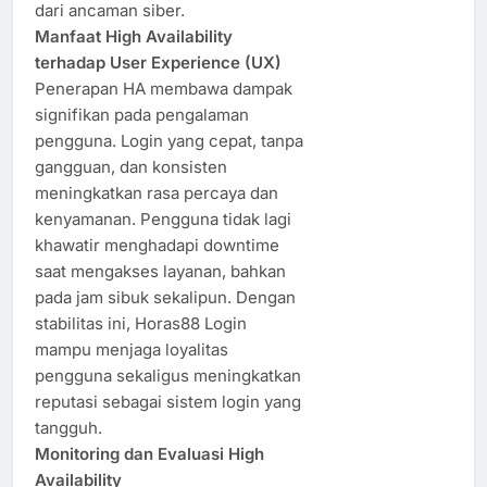
dari ancaman siber.
Manfaat High Availability
terhadap User Experience (UX)
Penerapan HA membawa dampak
signifikan pada pengalaman
pengguna. Login yang cepat, tanpa
gangguan, dan konsisten
meningkatkan rasa percaya dan
kenyamanan. Pengguna tidak lagi
khawatir menghadapi downtime
saat mengakses layanan, bahkan
pada jam sibuk sekalipun. Dengan
stabilitas ini, Horas88 Login
mampu menjaga loyalitas
pengguna sekaligus meningkatkan
reputasi sebagai sistem login yang
tangguh.
Monitoring dan Evaluasi High
Availability