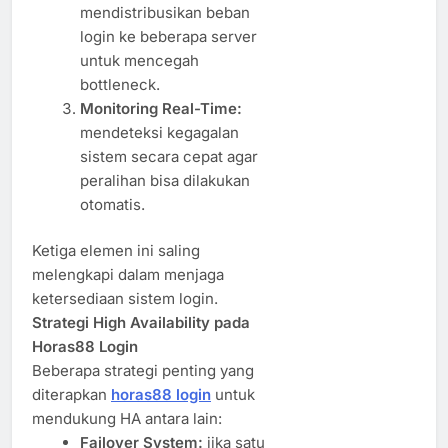
mendistribusikan beban
login ke beberapa server
untuk mencegah
bottleneck.
Monitoring Real-Time:
mendeteksi kegagalan
sistem secara cepat agar
peralihan bisa dilakukan
otomatis.
Ketiga elemen ini saling
melengkapi dalam menjaga
ketersediaan sistem login.
Strategi High Availability pada
Horas88 Login
Beberapa strategi penting yang
diterapkan
horas88 login
untuk
mendukung HA antara lain:
Failover System:
jika satu