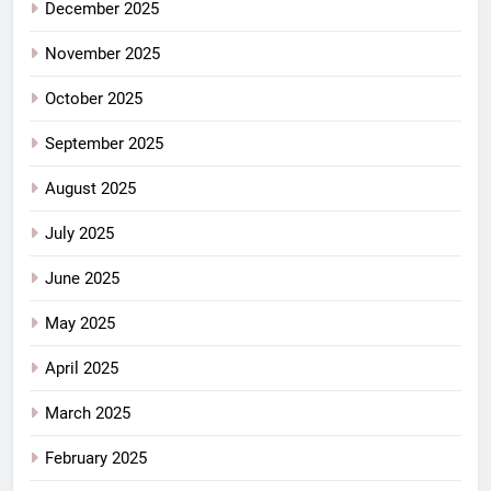
December 2025
November 2025
October 2025
September 2025
August 2025
July 2025
June 2025
May 2025
April 2025
March 2025
February 2025