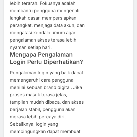
lebih terarah. Fokusnya adalah
membantu pengguna mengenali
langkah dasar, mempersiapkan
perangkat, menjaga data akun, dan
mengatasi kendala umum agar
pengalaman akses terasa lebih
nyaman setiap hari.
Mengapa Pengalaman
Login Perlu Diperhatikan?
Pengalaman login yang baik dapat
memengaruhi cara pengguna
menilai sebuah brand digital. Jika
proses masuk terasa jelas,
tampilan mudah dibaca, dan akses
berjalan stabil, pengguna akan
merasa lebih percaya diri.
Sebaliknya, login yang
membingungkan dapat membuat