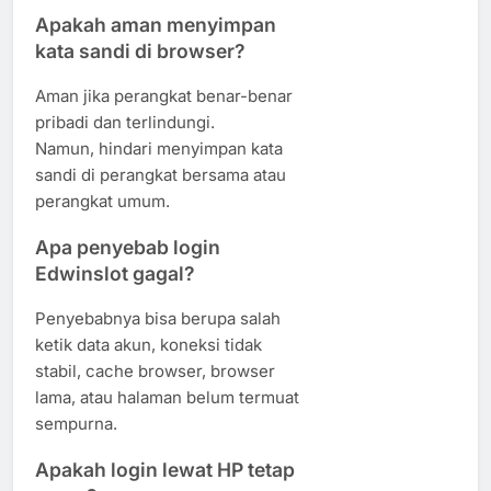
Apakah aman menyimpan
kata sandi di browser?
Aman jika perangkat benar-benar
pribadi dan terlindungi.
Namun, hindari menyimpan kata
sandi di perangkat bersama atau
perangkat umum.
Apa penyebab login
Edwinslot gagal?
Penyebabnya bisa berupa salah
ketik data akun, koneksi tidak
stabil, cache browser, browser
lama, atau halaman belum termuat
sempurna.
Apakah login lewat HP tetap