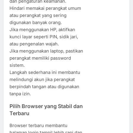
dan pengaturan keamanan.
Hindari memakai perangkat umum
atau perangkat yang sering
digunakan banyak orang.
Jika menggunakan HP, aktifkan
kunci layar seperti PIN, sidik jari,
atau pengenalan wajah.
Jika menggunakan laptop, pastikan
perangkat memiliki password
sistem.
Langkah sederhana ini membantu
melindungi akun jika perangkat
berpindah tangan atau digunakan
tanpa izin.
Pilih Browser yang Stabil dan
Terbaru
Browser terbaru membantu
halaman login tampil lebih rapi dan