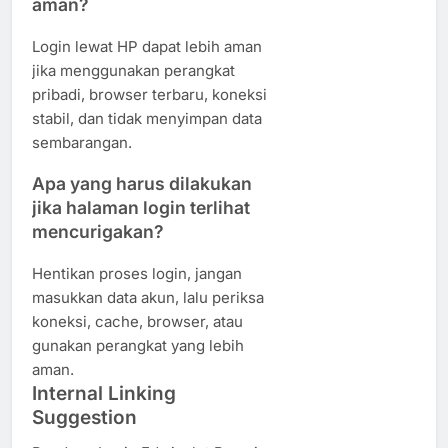
aman?
Login lewat HP dapat lebih aman
jika menggunakan perangkat
pribadi, browser terbaru, koneksi
stabil, dan tidak menyimpan data
sembarangan.
Apa yang harus dilakukan
jika halaman login terlihat
mencurigakan?
Hentikan proses login, jangan
masukkan data akun, lalu periksa
koneksi, cache, browser, atau
gunakan perangkat yang lebih
aman.
Internal Linking
Suggestion