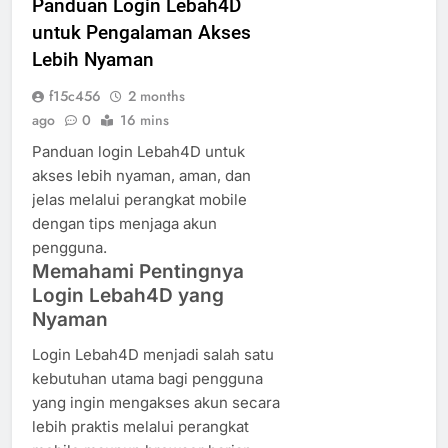
Panduan Login Lebah4D
untuk Pengalaman Akses
Lebih Nyaman
f15c456
2 months
ago
0
16 mins
Panduan login Lebah4D untuk
akses lebih nyaman, aman, dan
jelas melalui perangkat mobile
dengan tips menjaga akun
pengguna.
Memahami Pentingnya
Login Lebah4D yang
Nyaman
Login Lebah4D menjadi salah satu
kebutuhan utama bagi pengguna
yang ingin mengakses akun secara
lebih praktis melalui perangkat