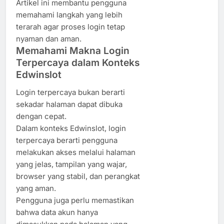
Artikel ini membantu pengguna
memahami langkah yang lebih
terarah agar proses login tetap
nyaman dan aman.
Memahami Makna Login
Terpercaya dalam Konteks
Edwinslot
Login terpercaya bukan berarti
sekadar halaman dapat dibuka
dengan cepat.
Dalam konteks Edwinslot, login
terpercaya berarti pengguna
melakukan akses melalui halaman
yang jelas, tampilan yang wajar,
browser yang stabil, dan perangkat
yang aman.
Pengguna juga perlu memastikan
bahwa data akun hanya