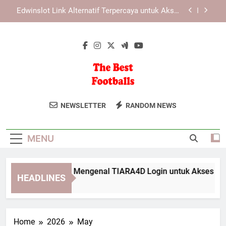
Skip
Panduan EDWINSLOT Login Saat Akses
to
Mengalami Gangguan Sistem
content
Login Edwinslot Terpercaya dengan Fokus pada
Keamanan Akun dan Akses yang Lebih Terarah
Panduan Lengkap Mengenal TIARA4D Login untuk
Akses yang Lebih Aman
Edwinslot Link Alternatif Terpercaya untuk Akses
Stabil Kapan Saja
The Best
Temukan Panduan Dan Ulasan Bola
Panduan EDWINSLOT Login Saat Akses
NEWSLETTER
RANDOM NEWS
Mengalami Gangguan Sistem
Footballs
Sepak Terbaik Di The Best Footballs.
Login Edwinslot Terpercaya dengan Fokus pada
Pilihan Tepat Untuk Penggemar Sepak
Keamanan Akun dan Akses yang Lebih Terarah
MENU
Bola.
nduan Lengkap Mengenal TIARA4D Login untuk Akses yang 
HEADLINES
Month Ago
Home
2026
May