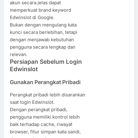
akun secara jelas dapat
memperkuat brand keyword
Edwinslot di Google.
Bukan dengan mengulang kata
kunci secara berlebihan, tetapi
dengan menjawab kebutuhan
pengguna secara lengkap dan
relevan.
Persiapan Sebelum Login
Edwinslot
Gunakan Perangkat Pribadi
Perangkat pribadi lebih disarankan
saat login Edwinslot.
Dengan perangkat pribadi,
pengguna memiliki kontrol lebih
baik terhadap cache, riwayat
browser, fitur simpan kata sandi,