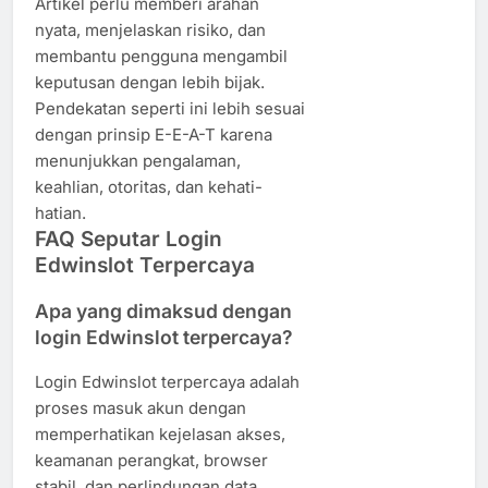
Artikel perlu memberi arahan
nyata, menjelaskan risiko, dan
membantu pengguna mengambil
keputusan dengan lebih bijak.
Pendekatan seperti ini lebih sesuai
dengan prinsip E-E-A-T karena
menunjukkan pengalaman,
keahlian, otoritas, dan kehati-
hatian.
FAQ Seputar Login
Edwinslot Terpercaya
Apa yang dimaksud dengan
login Edwinslot terpercaya?
Login Edwinslot terpercaya adalah
proses masuk akun dengan
memperhatikan kejelasan akses,
keamanan perangkat, browser
stabil, dan perlindungan data