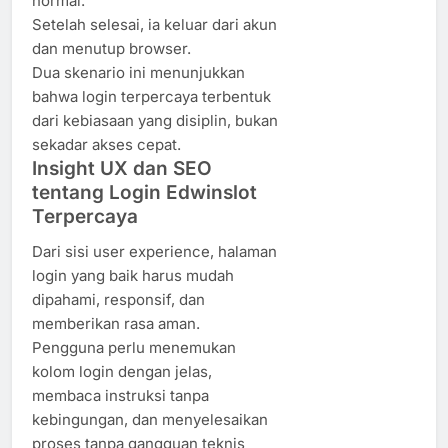
normal.
Setelah selesai, ia keluar dari akun
dan menutup browser.
Dua skenario ini menunjukkan
bahwa login terpercaya terbentuk
dari kebiasaan yang disiplin, bukan
sekadar akses cepat.
Insight UX dan SEO
tentang Login Edwinslot
Terpercaya
Dari sisi user experience, halaman
login yang baik harus mudah
dipahami, responsif, dan
memberikan rasa aman.
Pengguna perlu menemukan
kolom login dengan jelas,
membaca instruksi tanpa
kebingungan, dan menyelesaikan
proses tanpa gangguan teknis