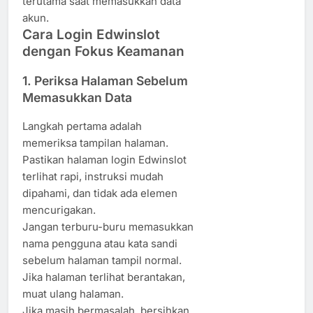
terutama saat memasukkan data
akun.
Cara Login Edwinslot
dengan Fokus Keamanan
1. Periksa Halaman Sebelum
Memasukkan Data
Langkah pertama adalah
memeriksa tampilan halaman.
Pastikan halaman login Edwinslot
terlihat rapi, instruksi mudah
dipahami, dan tidak ada elemen
mencurigakan.
Jangan terburu-buru memasukkan
nama pengguna atau kata sandi
sebelum halaman tampil normal.
Jika halaman terlihat berantakan,
muat ulang halaman.
Jika masih bermasalah, bersihkan