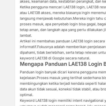
akses, keamanan data, kestabilan perangkat, dan ke
Ketika pengguna mencari LAE138 login, LAE138 resmi
atau LAE138 akses, mereka biasanya ingin menemu
langsung menjawab kebutuhan.Mereka ingin tahu 
proses masuk, apa penyebab login bisa gagal, bag
tetap aman, dan langkah apa yang perlu dilakukan ji
lambat.
Artikel ini membahas panduan LAE138 login secara 
informatif.Fokusnya adalah memberikan penjelasa
dipahami, tidak berlebihan, serta tetap relevan un
keyword LAE138 di Google secara natural.
Mengapa Panduan LAE138 Login B
Panduan login banyak dicari karena pengguna me
kejelasan.Proses masuk yang terlihat sederhana bi
membingungkan ketika terjadi kendala seperti hala
data akun tidak sesuai, koneksi tidak stabil, atau b
optimal.
Keyword LAE138 login memiliki intent navigational