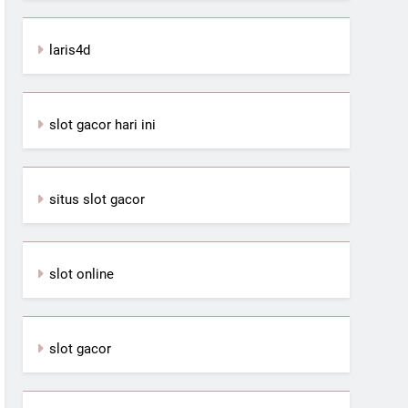
laris4d
slot gacor hari ini
situs slot gacor
slot online
slot gacor