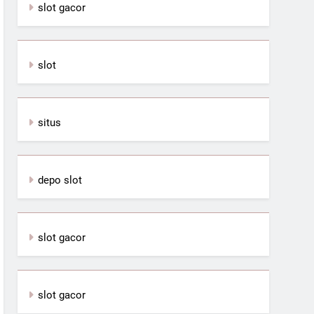
slot gacor
slot
situs
depo slot
slot gacor
slot gacor