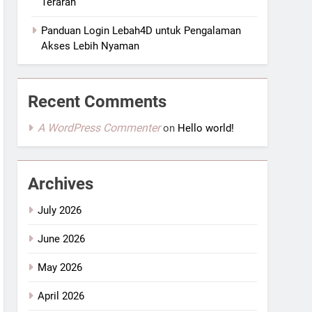
Terarah
Panduan Login Lebah4D untuk Pengalaman
Akses Lebih Nyaman
Recent Comments
A WordPress Commenter
on
Hello world!
Archives
July 2026
June 2026
May 2026
April 2026