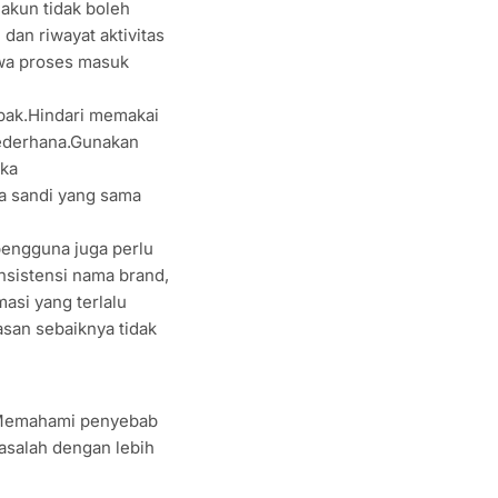
akun tidak boleh
 dan riwayat aktivitas
wa proses masuk
ebak.Hindari memakai
 sederhana.Gunakan
ika
a sandi yang sama
pengguna juga perlu
nsistensi nama brand,
asi yang terlalu
asan sebaiknya tidak
or.Memahami penyebab
salah dengan lebih