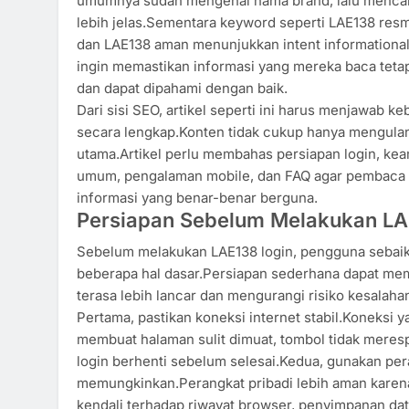
umumnya sudah mengenal nama brand, lalu mencar
lebih jelas.Sementara keyword seperti LAE138 resmi
dan LAE138 aman menunjukkan intent informationa
ingin memastikan informasi yang mereka baca tetap
dan dapat dipahami dengan baik.
Dari sisi SEO, artikel seperti ini harus menjawab 
secara lengkap.Konten tidak cukup hanya mengul
utama.Artikel perlu membahas persiapan login, ke
umum, pengalaman mobile, dan FAQ agar pembaca
informasi yang benar-benar berguna.
Persiapan Sebelum Melakukan LA
Sebelum melakukan LAE138 login, pengguna sebai
beberapa hal dasar.Persiapan sederhana dapat m
terasa lebih lancar dan mengurangi risiko kesalaha
Pertama, pastikan koneksi internet stabil.Koneksi 
membuat halaman sulit dimuat, tombol tidak meres
login berhenti sebelum selesai.Kedua, gunakan pera
memungkinkan.Perangkat pribadi lebih aman karen
kendali terhadap riwayat browser, penyimpanan da