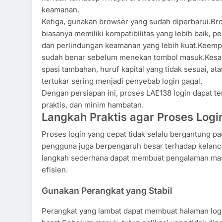
keamanan.
Ketiga, gunakan browser yang sudah diperbarui.Bro
biasanya memiliki kompatibilitas yang lebih baik, pe
dan perlindungan keamanan yang lebih kuat.Keempa
sudah benar sebelum menekan tombol masuk.Kesala
spasi tambahan, huruf kapital yang tidak sesuai, at
tertukar sering menjadi penyebab login gagal.
Dengan persiapan ini, proses LAE138 login dapat te
praktis, dan minim hambatan.
Langkah Praktis agar Proses Logi
Proses login yang cepat tidak selalu bergantung p
pengguna juga berpengaruh besar terhadap kelanc
langkah sederhana dapat membuat pengalaman mas
efisien.
Gunakan Perangkat yang Stabil
Perangkat yang lambat dapat membuat halaman logi