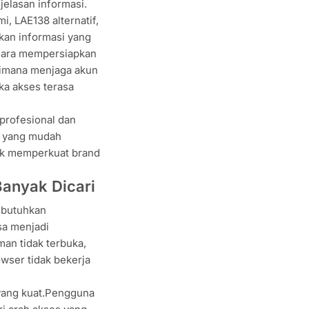
jelasan informasi.
, LAE138 alternatif,
kan informasi yang
cara mempersiapkan
aimana menjaga akun
ka akses terasa
profesional dan
n yang mudah
tuk memperkuat brand
anyak Dicari
mbutuhkan
sa menjadi
man tidak terbuka,
rowser tidak bekerja
 yang kuat.Pengguna