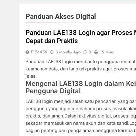
Panduan Akses Digital
Panduan LAE138 Login agar Proses 
Cepat dan Praktis
F15c456
3 Months Ago
0
15 Mins
Panduan LAE138 login membantu pengguna memah
keamanan data, dan langkah praktis agar proses ma
jelas.
Mengenal LAE138 Login dalam Ke
Pengguna Digital
LAE138 login menjadi salah satu pencarian yang ba
pengguna yang ingin memahami proses masuk akun 
praktis, dan aman.Dalam aktivitas digital, proses l
sekadar memasukkan nama akun dan kata sandi.Log
bagian penting dari pengalaman pengguna karena 