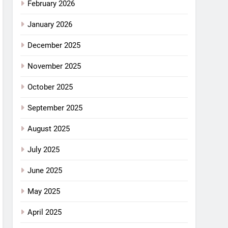
February 2026
January 2026
December 2025
November 2025
October 2025
September 2025
August 2025
July 2025
June 2025
May 2025
April 2025