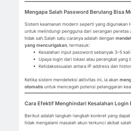
Mengapa Salah Password Berulang Bisa 
Sistem keamanan modern seperti yang digunakan 
untuk melindungi pengguna dari serangan peretas 
tidak sah.Salah satu caranya adalah dengan
mendet
yang mencurigakan
, termasuk:
Kesalahan input password sebanyak 3–5 kali
Upaya login dari lokasi atau perangkat yang 
Ketidaksesuaian antara IP address dan histo
Ketika sistem mendeteksi aktivitas ini, ia akan
meng
otomatis
untuk mencegah potensi pelanggaran ke
Cara Efektif Menghindari Kesalahan Login
Berikut adalah langkah-langkah konkret yang dapat
tidak mengalami masalah akun terkunci akibat sala