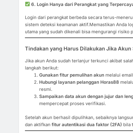
6.
Login Hanya dari Perangkat yang Terpercay
Login dari perangkat berbeda secara terus-mener
sistem deteksi keamanan aktif.Memastikan Anda log
utama yang sudah dikenali bisa mengurangi risiko 
Tindakan yang Harus Dilakukan Jika Akun
Jika akun Anda sudah terlanjur terkunci akibat sal
langkah berikut:
Gunakan fitur pemulihan akun
melalui email
Hubungi layanan pelanggan Horas88
melalu
resmi.
Sampaikan data akun dengan jujur dan len
mempercepat proses verifikasi.
Setelah akun berhasil dipulihkan, sebaiknya langs
dan aktifkan
fitur autentikasi dua faktor (2FA)
bila 