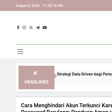
Skip
August 8, 2026
11:58:17 AM
to
content
The
Temukan P
wayat Kemenangan: Strategi Data-Driven bagi Pemain Modern
HEADLINES
Cara Menghindari Akun Terkunci Kar