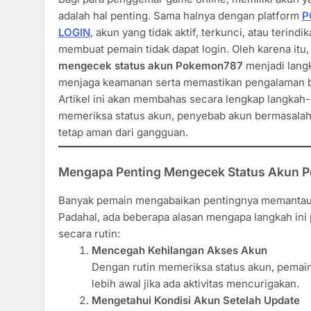
adalah hal penting. Sama halnya dengan platform
P
LOGIN
, akun yang tidak aktif, terkunci, atau terindi
membuat pemain tidak dapat login. Oleh karena itu
mengecek status akun Pokemon787
menjadi langk
menjaga keamanan serta memastikan pengalaman be
Artikel ini akan membahas secara lengkap langkah
memeriksa status akun, penyebab akun bermasalah,
tetap aman dari gangguan.
Mengapa Penting Mengecek Status Akun 
Banyak pemain mengabaikan pentingnya memantau 
Padahal, ada beberapa alasan mengapa langkah ini 
secara rutin:
Mencegah Kehilangan Akses Akun
Dengan rutin memeriksa status akun, pemai
lebih awal jika ada aktivitas mencurigakan.
Mengetahui Kondisi Akun Setelah Update