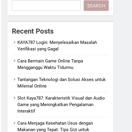
SEARCH
Recent Posts
KAYA787 Login: Menyelesaikan Masalah
Verifikasi yang Gagal
Cara Bermain Game Online Tanpa
Mengganggu Waktu Tidurmu
Tantangan Teknologi dan Solusi Akses untuk
Milenial Online
Slot Kaya787: Karakteristik Visual dan Audio
Game yang Meningkatkan Pengalaman
Interaktif
Cara Menjaga Kesehatan Usus dengan
Makanan yang Tepat: Tips Gizi untuk