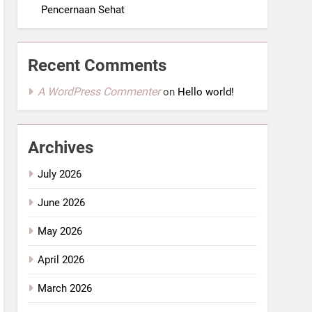
Pencernaan Sehat
Recent Comments
A WordPress Commenter
on
Hello world!
Archives
July 2026
June 2026
May 2026
April 2026
March 2026