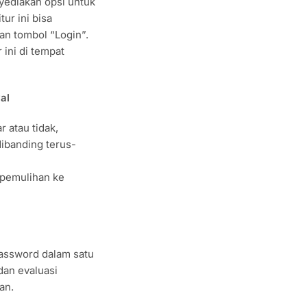
ediakan opsi untuk
ur ini bisa
n tombol “Login”.
ini di tempat
al
 atau tidak,
ibanding terus-
 pemulihan ke
assword dalam satu
dan evaluasi
an.