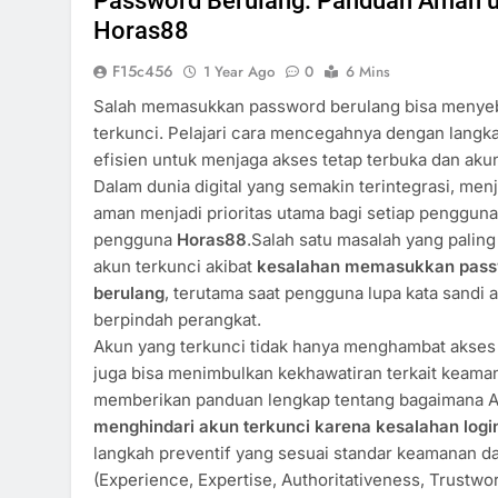
Password Berulang: Panduan Aman 
Horas88
F15c456
1 Year Ago
0
6 Mins
Salah memasukkan password berulang bisa menye
terkunci. Pelajari cara mencegahnya dengan lang
efisien untuk menjaga akses tetap terbuka dan akun
Dalam dunia digital yang semakin terintegrasi, men
aman menjadi prioritas utama bagi setiap pengguna
pengguna
Horas88
.Salah satu masalah yang paling
akun terkunci akibat
kesalahan memasukkan pass
berulang
, terutama saat pengguna lupa kata sandi a
berpindah perangkat.
Akun yang terkunci tidak hanya menghambat akses k
juga bisa menimbulkan kekhawatiran terkait keamana
memberikan panduan lengkap tentang bagaimana A
menghindari akun terkunci karena kesalahan logi
langkah preventif yang sesuai standar keamanan d
(Experience, Expertise, Authoritativeness, Trustwor