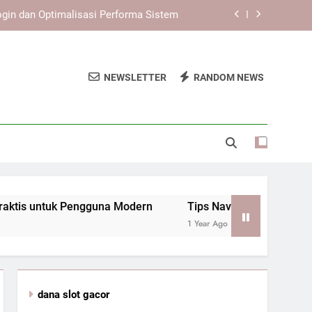
ogin dan Optimalisasi Performa Sistem
engungkap Rahasia Slot Gacor Hari Ini
Tren, Perilaku, dan Pola Akses Pengguna
NEWSLETTER
RANDOM NEWS
Prevention (DLP) dalam Login KAYA787
 Pilihan Tepat Untuk Penggemar Sepak Bola.
ogin dan Optimalisasi Performa Sistem
engungkap Rahasia Slot Gacor Hari Ini
Tren, Perilaku, dan Pola Akses Pengguna
k Pengguna Modern
Tips Navigasi Situs EDWINSLOT yang
1 Year Ago
dana slot gacor