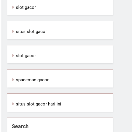
slot gacor
situs slot gacor
slot gacor
spaceman gacor
situs slot gacor hari ini
Search