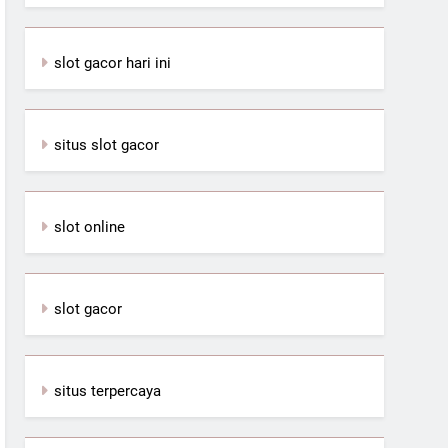
slot gacor hari ini
situs slot gacor
slot online
slot gacor
situs terpercaya