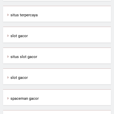
situs terpercaya
slot gacor
situs slot gacor
slot gacor
spaceman gacor