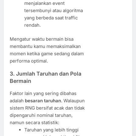
menjalankan event
tersembunyi atau algoritma
yang berbeda saat traffic
rendah.
Mengatur waktu bermain bisa
membantu kamu memaksimalkan
momen ketika game sedang dalam
performa optimal.
3.
Jumlah Taruhan dan Pola
Bermain
Faktor lain yang sering dibahas
adalah
besaran taruhan
. Walaupun
sistem RNG bersifat acak dan tidak
dipengaruhi nominal taruhan,
namun secara statistik:
Taruhan yang lebih tinggi