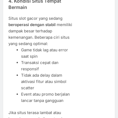
4.
Kondisi Situs Tempat
Bermain
Situs slot gacor yang sedang
beroperasi dengan stabil
memiliki
dampak besar terhadap
kemenangan. Beberapa ciri situs
yang sedang optimal:
Game tidak lag atau error
saat spin
Transaksi cepat dan
responsif
Tidak ada delay dalam
aktivasi fitur atau simbol
scatter
Event atau promo berjalan
lancar tanpa gangguan
Jika situs terasa lambat atau