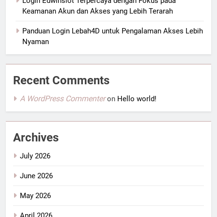
Login Edwinslot Terpercaya dengan Fokus pada
Keamanan Akun dan Akses yang Lebih Terarah
Panduan Login Lebah4D untuk Pengalaman Akses Lebih
Nyaman
Recent Comments
A WordPress Commenter
on
Hello world!
Archives
July 2026
June 2026
May 2026
April 2026