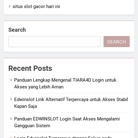
situs slot gacor hari ini
Search
SEARCH
Recent Posts
Panduan Lengkap Mengenal TIARA4D Login untuk
Akses yang Lebih Aman
Edwinslot Link Alternatif Terpercaya untuk Akses Stabil
Kapan Saja
Panduan EDWINSLOT Login Saat Akses Mengalami
Gangguan Sistem