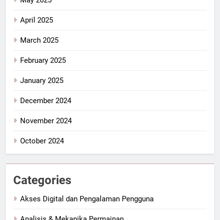
April 2025
March 2025
February 2025
January 2025
December 2024
November 2024
October 2024
Categories
Akses Digital dan Pengalaman Pengguna
Analisis & Mekanika Permainan