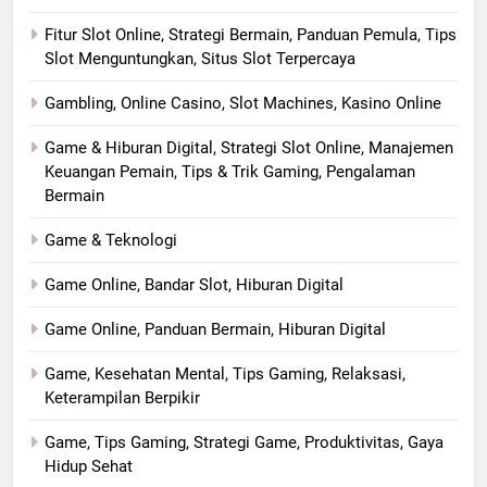
Fitur Slot Online, Strategi Bermain, Panduan Pemula, Tips
Slot Menguntungkan, Situs Slot Terpercaya
Gambling, Online Casino, Slot Machines, Kasino Online
Game & Hiburan Digital, Strategi Slot Online, Manajemen
Keuangan Pemain, Tips & Trik Gaming, Pengalaman
Bermain
Game & Teknologi
Game Online, Bandar Slot, Hiburan Digital
Game Online, Panduan Bermain, Hiburan Digital
Game, Kesehatan Mental, Tips Gaming, Relaksasi,
Keterampilan Berpikir
Game, Tips Gaming, Strategi Game, Produktivitas, Gaya
Hidup Sehat