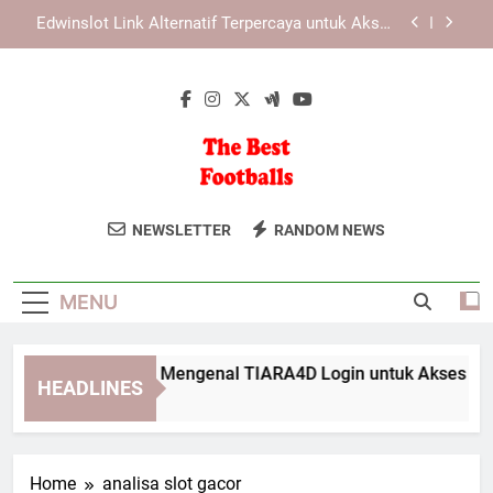
Skip
Panduan EDWINSLOT Login Saat Akses
to
Mengalami Gangguan Sistem
content
Login Edwinslot Terpercaya dengan Fokus pada
Keamanan Akun dan Akses yang Lebih Terarah
Panduan Lengkap Mengenal TIARA4D Login untuk
Akses yang Lebih Aman
Edwinslot Link Alternatif Terpercaya untuk Akses
Stabil Kapan Saja
The Best
Temukan Panduan Dan Ulasan Bola
Panduan EDWINSLOT Login Saat Akses
NEWSLETTER
RANDOM NEWS
Mengalami Gangguan Sistem
Footballs
Sepak Terbaik Di The Best Footballs.
Login Edwinslot Terpercaya dengan Fokus pada
Pilihan Tepat Untuk Penggemar Sepak
Keamanan Akun dan Akses yang Lebih Terarah
MENU
Bola.
nduan Lengkap Mengenal TIARA4D Login untuk Akses yang L
HEADLINES
eeks Ago
Home
analisa slot gacor