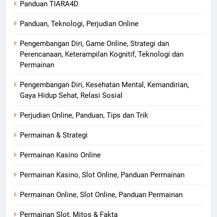
Panduan TIARA4D
Panduan, Teknologi, Perjudian Online
Pengembangan Diri, Game Online, Strategi dan
Perencanaan, Keterampilan Kognitif, Teknologi dan
Permainan
Pengembangan Diri, Kesehatan Mental, Kemandirian,
Gaya Hidup Sehat, Relasi Sosial
Perjudian Online, Panduan, Tips dan Trik
Permainan & Strategi
Permainan Kasino Online
Permainan Kasino, Slot Online, Panduan Permainan
Permainan Online, Slot Online, Panduan Permainan
Permainan Slot, Mitos & Fakta