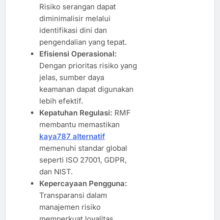
Risiko serangan dapat
diminimalisir melalui
identifikasi dini dan
pengendalian yang tepat.
Efisiensi Operasional:
Dengan prioritas risiko yang
jelas, sumber daya
keamanan dapat digunakan
lebih efektif.
Kepatuhan Regulasi:
RMF
membantu memastikan
kaya787 alternatif
memenuhi standar global
seperti ISO 27001, GDPR,
dan NIST.
Kepercayaan Pengguna:
Transparansi dalam
manajemen risiko
memperkuat loyalitas