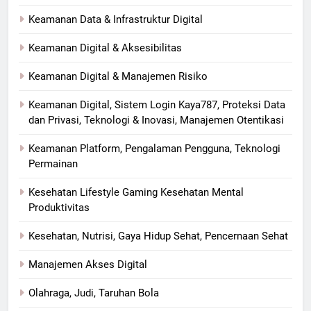
Keamanan Data & Infrastruktur Digital
Keamanan Digital & Aksesibilitas
Keamanan Digital & Manajemen Risiko
Keamanan Digital, Sistem Login Kaya787, Proteksi Data
dan Privasi, Teknologi & Inovasi, Manajemen Otentikasi
Keamanan Platform, Pengalaman Pengguna, Teknologi
Permainan
Kesehatan Lifestyle Gaming Kesehatan Mental
Produktivitas
Kesehatan, Nutrisi, Gaya Hidup Sehat, Pencernaan Sehat
Manajemen Akses Digital
Olahraga, Judi, Taruhan Bola