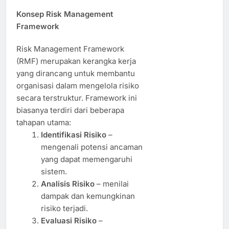
Konsep Risk Management
Framework
Risk Management Framework
(RMF) merupakan kerangka kerja
yang dirancang untuk membantu
organisasi dalam mengelola risiko
secara terstruktur. Framework ini
biasanya terdiri dari beberapa
tahapan utama:
Identifikasi Risiko
–
mengenali potensi ancaman
yang dapat memengaruhi
sistem.
Analisis Risiko
– menilai
dampak dan kemungkinan
risiko terjadi.
Evaluasi Risiko
–