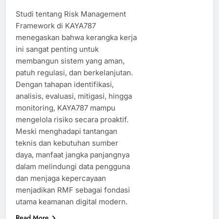
Studi tentang Risk Management
Framework di KAYA787
menegaskan bahwa kerangka kerja
ini sangat penting untuk
membangun sistem yang aman,
patuh regulasi, dan berkelanjutan.
Dengan tahapan identifikasi,
analisis, evaluasi, mitigasi, hingga
monitoring, KAYA787 mampu
mengelola risiko secara proaktif.
Meski menghadapi tantangan
teknis dan kebutuhan sumber
daya, manfaat jangka panjangnya
dalam melindungi data pengguna
dan menjaga kepercayaan
menjadikan RMF sebagai fondasi
utama keamanan digital modern.
Read More