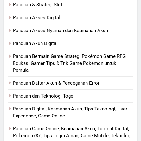
Panduan & Strategi Slot
Panduan Akses Digital
Panduan Akses Nyaman dan Keamanan Akun
Panduan Akun Digital
Panduan Bermain Game Strategi Pokémon Game RPG
Edukasi Gamer Tips & Trik Game Pokémon untuk
Pemula
Panduan Daftar Akun & Pencegahan Error
Panduan dan Teknologi Togel
Panduan Digital, Keamanan Akun, Tips Teknologi, User
Experience, Game Online
Panduan Game Online, Keamanan Akun, Tutorial Digital,
Pokemon787, Tips Login Aman, Game Mobile, Teknologi