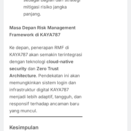
mitigasi risiko jangka
panjang.
Masa Depan Risk Management
Framework di KAYA787
Ke depan, penerapan RMF di
KAYA787 akan semakin terintegrasi
dengan teknologi
cloud-native
security
dan
Zero Trust
Architecture
. Pendekatan ini akan
memungkinkan sistem login dan
infrastruktur digital KAYA787
menjadi lebih adaptif, tangguh, dan
responsif terhadap ancaman baru
yang muncul.
Kesimpulan