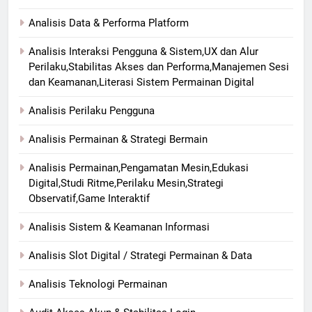
Analisis Data & Performa Platform
Analisis Interaksi Pengguna & Sistem,UX dan Alur
Perilaku,Stabilitas Akses dan Performa,Manajemen Sesi
dan Keamanan,Literasi Sistem Permainan Digital
Analisis Perilaku Pengguna
Analisis Permainan & Strategi Bermain
Analisis Permainan,Pengamatan Mesin,Edukasi
Digital,Studi Ritme,Perilaku Mesin,Strategi
Observatif,Game Interaktif
Analisis Sistem & Keamanan Informasi
Analisis Slot Digital / Strategi Permainan & Data
Analisis Teknologi Permainan