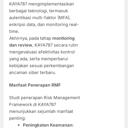
KAYA787 mengimplementasikan
berbagai teknologi, termasuk
autentikasi multi-faktor (MFA),
enkripsi data, dan monitoring real-
time.
Akhirnya, pada tahap
monitoring
dan review
, KAYA787 secara rutin
mengevaluasi efektivitas kontrol
yang ada, serta memperbarui
kebijakan sesuai perkembangan
ancaman siber terbaru.
Manfaat Penerapan RMF
Studi penerapan Risk Management
Framework di KAYA787
menunjukkan sejumlah manfaat
penting:
Peningkatan Keamanan: