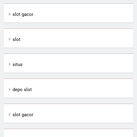
slot gacor
slot
situs
depo slot
slot gacor