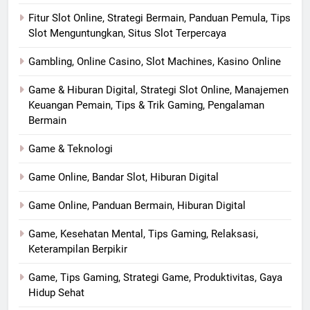
Fitur Slot Online, Strategi Bermain, Panduan Pemula, Tips
Slot Menguntungkan, Situs Slot Terpercaya
Gambling, Online Casino, Slot Machines, Kasino Online
Game & Hiburan Digital, Strategi Slot Online, Manajemen
Keuangan Pemain, Tips & Trik Gaming, Pengalaman
Bermain
Game & Teknologi
Game Online, Bandar Slot, Hiburan Digital
Game Online, Panduan Bermain, Hiburan Digital
Game, Kesehatan Mental, Tips Gaming, Relaksasi,
Keterampilan Berpikir
Game, Tips Gaming, Strategi Game, Produktivitas, Gaya
Hidup Sehat