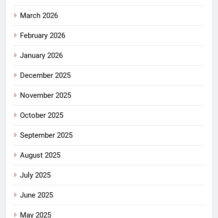
March 2026
February 2026
January 2026
December 2025
November 2025
October 2025
September 2025
August 2025
July 2025
June 2025
May 2025