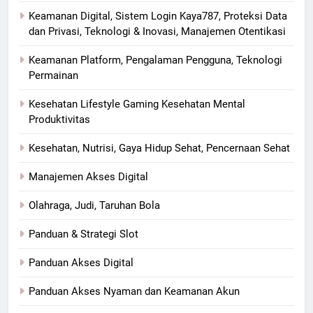
Keamanan Digital, Sistem Login Kaya787, Proteksi Data
dan Privasi, Teknologi & Inovasi, Manajemen Otentikasi
Keamanan Platform, Pengalaman Pengguna, Teknologi
Permainan
Kesehatan Lifestyle Gaming Kesehatan Mental
Produktivitas
Kesehatan, Nutrisi, Gaya Hidup Sehat, Pencernaan Sehat
Manajemen Akses Digital
Olahraga, Judi, Taruhan Bola
Panduan & Strategi Slot
Panduan Akses Digital
Panduan Akses Nyaman dan Keamanan Akun