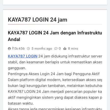
KAYA787 LOGIN 24 jam
KAYA787 LOGIN 24 Jam dengan Infrastruktur Se
Andal
f15c456
5 months ago
0
8 mins
KAYA787 LOGIN
24 jam didukung infrastruktur server and
stabil, dan keamanan berlapis untuk memastikan akses tan
gangguan.
Pentingnya Akses Login 24 Jam bagi Pengguna Aktif
Dalam platform digital modern, ketersediaan akses sepanj
bukan lagi keunggulan tambahan, melainkan kebutuhan ut
KAYA787 LOGIN 24 Jam menjadi pencarian populer karen
aktif menginginkan sistem yang dapat diakses kapan pun t
batasan waktu.
Akses tanpa jeda mencerminkan kesiapan infrastruktur da