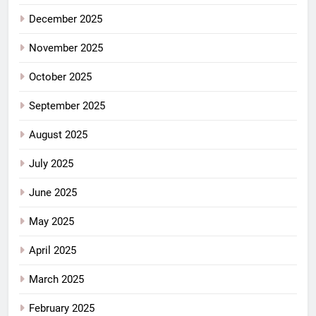
December 2025
November 2025
October 2025
September 2025
August 2025
July 2025
June 2025
May 2025
April 2025
March 2025
February 2025