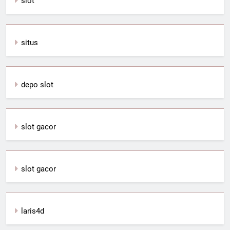
slot
situs
depo slot
slot gacor
slot gacor
laris4d