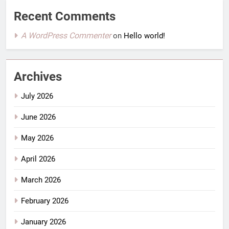
Recent Comments
A WordPress Commenter
on
Hello world!
Archives
July 2026
June 2026
May 2026
April 2026
March 2026
February 2026
January 2026