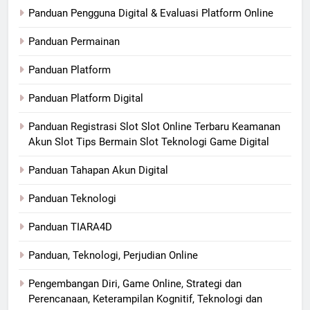
Panduan Pengguna Digital & Evaluasi Platform Online
Panduan Permainan
Panduan Platform
Panduan Platform Digital
Panduan Registrasi Slot Slot Online Terbaru Keamanan
Akun Slot Tips Bermain Slot Teknologi Game Digital
Panduan Tahapan Akun Digital
Panduan Teknologi
Panduan TIARA4D
Panduan, Teknologi, Perjudian Online
Pengembangan Diri, Game Online, Strategi dan
Perencanaan, Keterampilan Kognitif, Teknologi dan