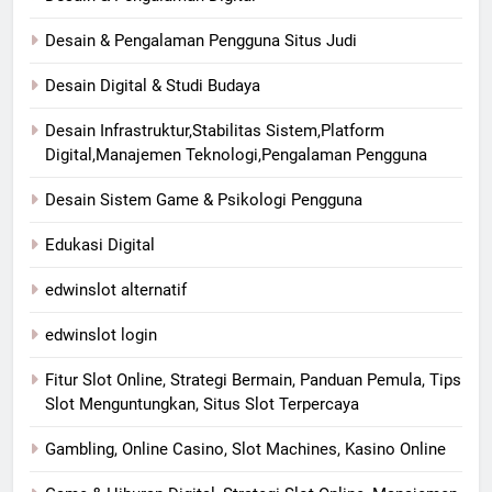
Desain & Pengalaman Pengguna Situs Judi
Desain Digital & Studi Budaya
Desain Infrastruktur,Stabilitas Sistem,Platform
Digital,Manajemen Teknologi,Pengalaman Pengguna
Desain Sistem Game & Psikologi Pengguna
Edukasi Digital
edwinslot alternatif
edwinslot login
Fitur Slot Online, Strategi Bermain, Panduan Pemula, Tips
Slot Menguntungkan, Situs Slot Terpercaya
Gambling, Online Casino, Slot Machines, Kasino Online