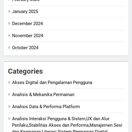
January 2025
December 2024
November 2024
October 2024
Categories
Akses Digital dan Pengalaman Pengguna
Analisis & Mekanika Permainan
Analisis Data & Performa Platform
Analisis Interaksi Pengguna & Sistem,UX dan Alur
Perilaku,Stabilitas Akses dan Performa,Manajemen Sesi
dan Keamanan,Literasi Sistem Permainan Digital