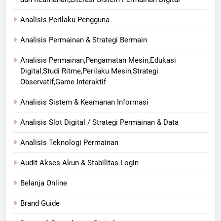
Analisis Perilaku Pengguna
Analisis Permainan & Strategi Bermain
Analisis Permainan,Pengamatan Mesin,Edukasi
Digital,Studi Ritme,Perilaku Mesin,Strategi
Observatif,Game Interaktif
Analisis Sistem & Keamanan Informasi
Analisis Slot Digital / Strategi Permainan & Data
Analisis Teknologi Permainan
Audit Akses Akun & Stabilitas Login
Belanja Online
Brand Guide