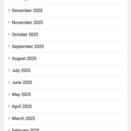
December 2025
November 2025
October 2025
September 2025
August 2025
July 2025
June 2025
May 2025
April 2025
March 2025
February 2025