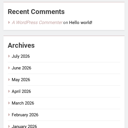
Recent Comments
A WordPress Commenter
on
Hello world!
Archives
July 2026
June 2026
May 2026
April 2026
March 2026
February 2026
January 2026