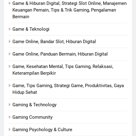
Game & Hiburan Digital, Strategi Slot Online, Manajemen
Keuangan Pemain, Tips & Trik Gaming, Pengalaman
Bermain
Game & Teknologi
Game Online, Bandar Slot, Hiburan Digital
Game Online, Panduan Bermain, Hiburan Digital
Game, Kesehatan Mental, Tips Gaming, Relaksasi,
Keterampilan Berpikir
Game, Tips Gaming, Strategi Game, Produktivitas, Gaya
Hidup Sehat
Gaming & Technology
Gaming Community
Gaming Psychology & Culture