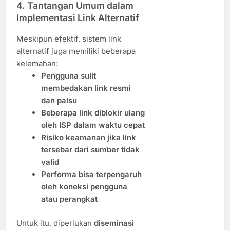
4. Tantangan Umum dalam
Implementasi Link Alternatif
Meskipun efektif, sistem link
alternatif juga memiliki beberapa
kelemahan:
Pengguna sulit
membedakan link resmi
dan palsu
Beberapa link diblokir ulang
oleh ISP dalam waktu cepat
Risiko keamanan jika link
tersebar dari sumber tidak
valid
Performa bisa terpengaruh
oleh koneksi pengguna
atau perangkat
Untuk itu, diperlukan
diseminasi