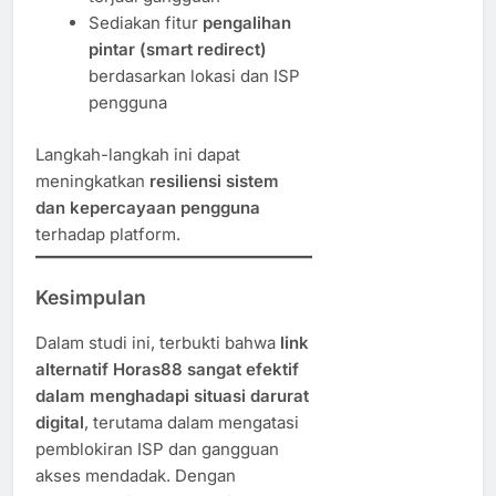
Sediakan fitur
pengalihan
pintar (smart redirect)
berdasarkan lokasi dan ISP
pengguna
Langkah-langkah ini dapat
meningkatkan
resiliensi sistem
dan kepercayaan pengguna
terhadap platform.
Kesimpulan
Dalam studi ini, terbukti bahwa
link
alternatif Horas88 sangat efektif
dalam menghadapi situasi darurat
digital
, terutama dalam mengatasi
pemblokiran ISP dan gangguan
akses mendadak. Dengan