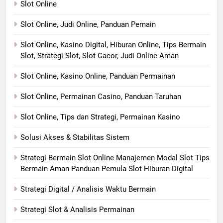
Slot Online
Slot Online, Judi Online, Panduan Pemain
Slot Online, Kasino Digital, Hiburan Online, Tips Bermain
Slot, Strategi Slot, Slot Gacor, Judi Online Aman
Slot Online, Kasino Online, Panduan Permainan
Slot Online, Permainan Casino, Panduan Taruhan
Slot Online, Tips dan Strategi, Permainan Kasino
Solusi Akses & Stabilitas Sistem
Strategi Bermain Slot Online Manajemen Modal Slot Tips
Bermain Aman Panduan Pemula Slot Hiburan Digital
Strategi Digital / Analisis Waktu Bermain
Strategi Slot & Analisis Permainan