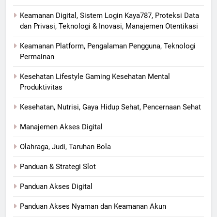
Keamanan Digital, Sistem Login Kaya787, Proteksi Data
dan Privasi, Teknologi & Inovasi, Manajemen Otentikasi
Keamanan Platform, Pengalaman Pengguna, Teknologi
Permainan
Kesehatan Lifestyle Gaming Kesehatan Mental
Produktivitas
Kesehatan, Nutrisi, Gaya Hidup Sehat, Pencernaan Sehat
Manajemen Akses Digital
Olahraga, Judi, Taruhan Bola
Panduan & Strategi Slot
Panduan Akses Digital
Panduan Akses Nyaman dan Keamanan Akun