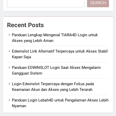
SEARCH
Recent Posts
Panduan Lengkap Mengenal TIARA4D Login untuk
Akses yang Lebih Aman
Edwinslot Link Alternatif Terpercaya untuk Akses Stabil
Kapan Saja
Panduan EDWINSLOT Login Saat Akses Mengalami
Gangguan Sistem
Login Edwinslot Terpercaya dengan Fokus pada
Keamanan Akun dan Akses yang Lebih Terarah
Panduan Login Lebah4D untuk Pengalaman Akses Lebih
Nyaman