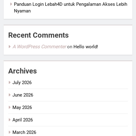
Panduan Login Lebah4D untuk Pengalaman Akses Lebih
Nyaman
Recent Comments
A WordPress Commenter
on
Hello world!
Archives
July 2026
June 2026
May 2026
April 2026
March 2026