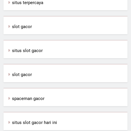
situs terpercaya
slot gacor
situs slot gacor
slot gacor
spaceman gacor
situs slot gacor hari ini