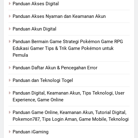
Panduan Akses Digital
Panduan Akses Nyaman dan Keamanan Akun
Panduan Akun Digital
Panduan Bermain Game Strategi Pokémon Game RPG
Edukasi Gamer Tips & Trik Game Pokémon untuk
Pemula
Panduan Daftar Akun & Pencegahan Error
Panduan dan Teknologi Togel
Panduan Digital, Keamanan Akun, Tips Teknologi, User
Experience, Game Online
Panduan Game Online, Keamanan Akun, Tutorial Digital,
Pokemon787, Tips Login Aman, Game Mobile, Teknologi
Panduan iGaming