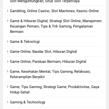
Slot Menguntungkan, Situs Slot Terpercaya
Gambling, Online Casino, Slot Machines, Kasino Online
Game & Hiburan Digital, Strategi Slot Online, Manajemen
Keuangan Pemain, Tips & Trik Gaming, Pengalaman
Bermain
Game & Teknologi
Game Online, Bandar Slot, Hiburan Digital
Game Online, Panduan Bermain, Hiburan Digital
Game, Kesehatan Mental, Tips Gaming, Relaksasi,
Keterampilan Berpikir
Game, Tips Gaming, Strategi Game, Produktivitas, Gaya
Hidup Sehat
Gaming & Technology