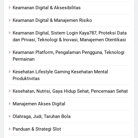
Keamanan Digital & Aksesibilitas
Keamanan Digital & Manajemen Risiko
Keamanan Digital, Sistem Login Kaya787, Proteksi Data
dan Privasi, Teknologi & Inovasi, Manajemen Otentikasi
Keamanan Platform, Pengalaman Pengguna, Teknologi
Permainan
Kesehatan Lifestyle Gaming Kesehatan Mental
Produktivitas
Kesehatan, Nutrisi, Gaya Hidup Sehat, Pencernaan Sehat
Manajemen Akses Digital
Olahraga, Judi, Taruhan Bola
Panduan & Strategi Slot