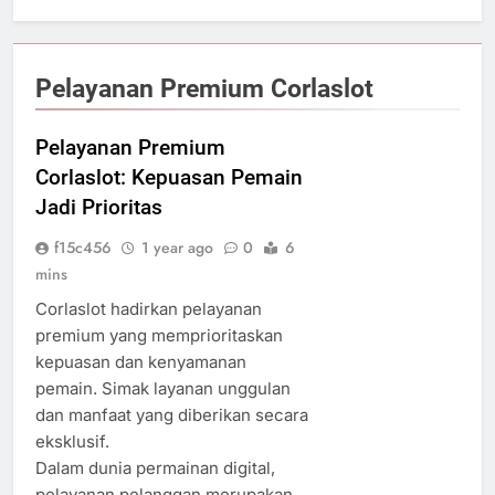
Pelayanan Premium Corlaslot
Pelayanan Premium
Corlaslot: Kepuasan Pemain
Jadi Prioritas
f15c456
1 year ago
0
6
mins
Corlaslot hadirkan pelayanan
premium yang memprioritaskan
kepuasan dan kenyamanan
pemain. Simak layanan unggulan
dan manfaat yang diberikan secara
eksklusif.
Dalam dunia permainan digital,
pelayanan pelanggan merupakan