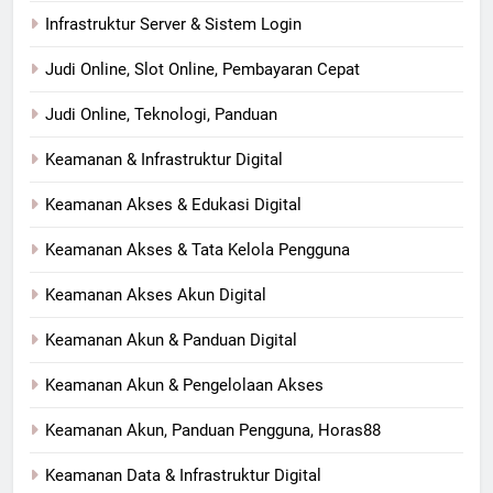
Infrastruktur Server & Sistem Login
Judi Online, Slot Online, Pembayaran Cepat
Judi Online, Teknologi, Panduan
Keamanan & Infrastruktur Digital
Keamanan Akses & Edukasi Digital
Keamanan Akses & Tata Kelola Pengguna
Keamanan Akses Akun Digital
Keamanan Akun & Panduan Digital
Keamanan Akun & Pengelolaan Akses
Keamanan Akun, Panduan Pengguna, Horas88
Keamanan Data & Infrastruktur Digital