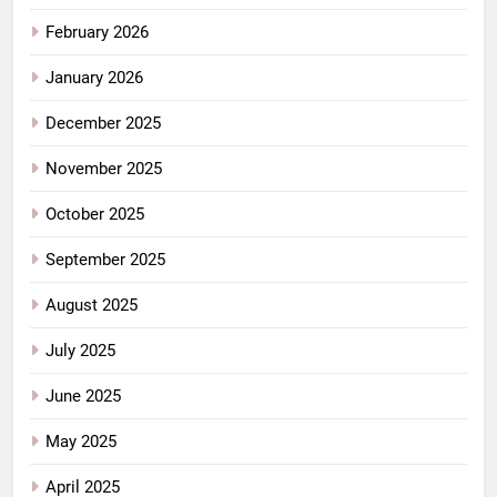
February 2026
January 2026
December 2025
November 2025
October 2025
September 2025
August 2025
July 2025
June 2025
May 2025
April 2025