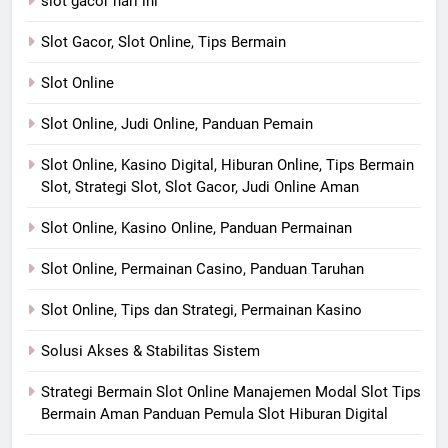
slot gacor hari ini
Slot Gacor, Slot Online, Tips Bermain
Slot Online
Slot Online, Judi Online, Panduan Pemain
Slot Online, Kasino Digital, Hiburan Online, Tips Bermain
Slot, Strategi Slot, Slot Gacor, Judi Online Aman
Slot Online, Kasino Online, Panduan Permainan
Slot Online, Permainan Casino, Panduan Taruhan
Slot Online, Tips dan Strategi, Permainan Kasino
Solusi Akses & Stabilitas Sistem
Strategi Bermain Slot Online Manajemen Modal Slot Tips
Bermain Aman Panduan Pemula Slot Hiburan Digital