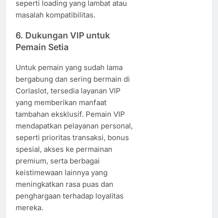
seperti loading yang lambat atau
masalah kompatibilitas.
6. Dukungan VIP untuk
Pemain Setia
Untuk pemain yang sudah lama
bergabung dan sering bermain di
Corlaslot, tersedia layanan VIP
yang memberikan manfaat
tambahan eksklusif. Pemain VIP
mendapatkan pelayanan personal,
seperti prioritas transaksi, bonus
spesial, akses ke permainan
premium, serta berbagai
keistimewaan lainnya yang
meningkatkan rasa puas dan
penghargaan terhadap loyalitas
mereka.