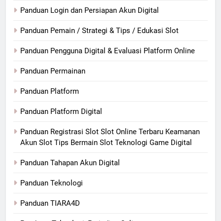
Panduan Login dan Persiapan Akun Digital
Panduan Pemain / Strategi & Tips / Edukasi Slot
Panduan Pengguna Digital & Evaluasi Platform Online
Panduan Permainan
Panduan Platform
Panduan Platform Digital
Panduan Registrasi Slot Slot Online Terbaru Keamanan
Akun Slot Tips Bermain Slot Teknologi Game Digital
Panduan Tahapan Akun Digital
Panduan Teknologi
Panduan TIARA4D