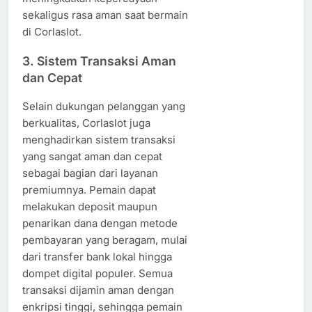
sekaligus rasa aman saat bermain
di Corlaslot.
3. Sistem Transaksi Aman
dan Cepat
Selain dukungan pelanggan yang
berkualitas, Corlaslot juga
menghadirkan sistem transaksi
yang sangat aman dan cepat
sebagai bagian dari layanan
premiumnya. Pemain dapat
melakukan deposit maupun
penarikan dana dengan metode
pembayaran yang beragam, mulai
dari transfer bank lokal hingga
dompet digital populer. Semua
transaksi dijamin aman dengan
enkripsi tinggi, sehingga pemain