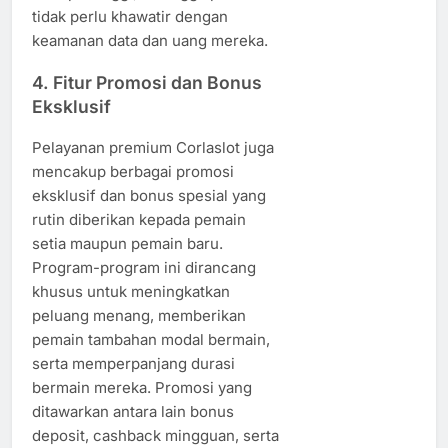
tidak perlu khawatir dengan
keamanan data dan uang mereka.
4. Fitur Promosi dan Bonus
Eksklusif
Pelayanan premium Corlaslot juga
mencakup berbagai promosi
eksklusif dan bonus spesial yang
rutin diberikan kepada pemain
setia maupun pemain baru.
Program-program ini dirancang
khusus untuk meningkatkan
peluang menang, memberikan
pemain tambahan modal bermain,
serta memperpanjang durasi
bermain mereka. Promosi yang
ditawarkan antara lain bonus
deposit, cashback mingguan, serta