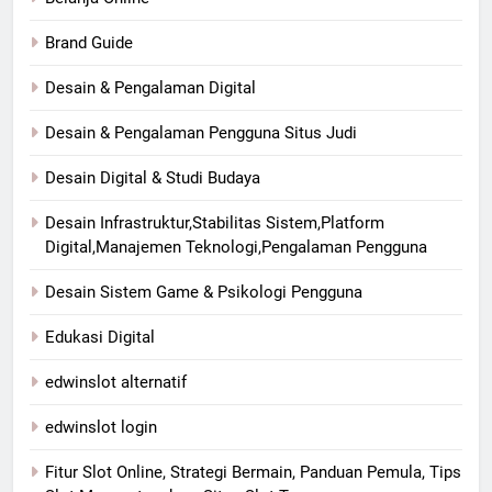
Brand Guide
Desain & Pengalaman Digital
Desain & Pengalaman Pengguna Situs Judi
Desain Digital & Studi Budaya
Desain Infrastruktur,Stabilitas Sistem,Platform
Digital,Manajemen Teknologi,Pengalaman Pengguna
Desain Sistem Game & Psikologi Pengguna
Edukasi Digital
edwinslot alternatif
edwinslot login
Fitur Slot Online, Strategi Bermain, Panduan Pemula, Tips