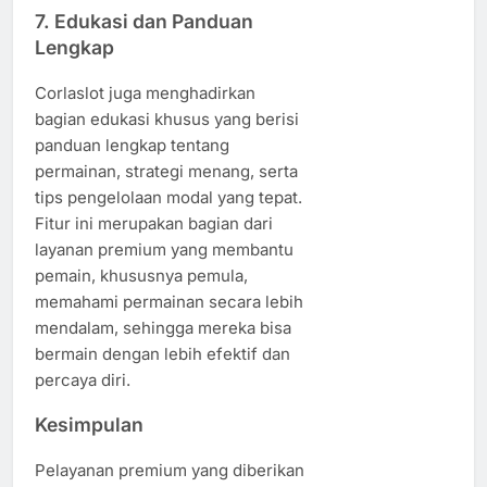
7. Edukasi dan Panduan
Lengkap
Corlaslot juga menghadirkan
bagian edukasi khusus yang berisi
panduan lengkap tentang
permainan, strategi menang, serta
tips pengelolaan modal yang tepat.
Fitur ini merupakan bagian dari
layanan premium yang membantu
pemain, khususnya pemula,
memahami permainan secara lebih
mendalam, sehingga mereka bisa
bermain dengan lebih efektif dan
percaya diri.
Kesimpulan
Pelayanan premium yang diberikan