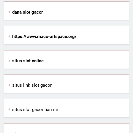
dana slot gacor
https://www.macc-artspace.org/
situs slot online
situs link slot gacor
situs slot gacor hari ini