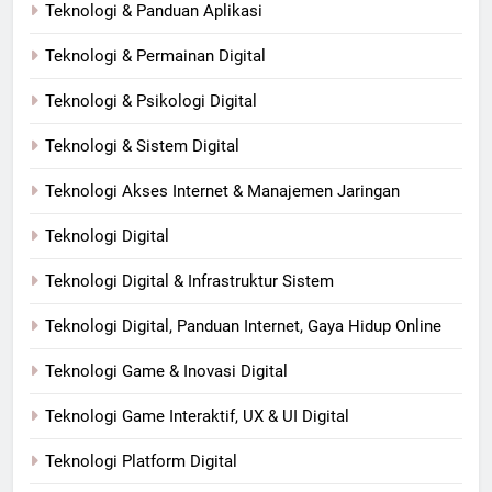
Teknologi & Panduan Aplikasi
Teknologi & Permainan Digital
Teknologi & Psikologi Digital
Teknologi & Sistem Digital
Teknologi Akses Internet & Manajemen Jaringan
Teknologi Digital
Teknologi Digital & Infrastruktur Sistem
Teknologi Digital, Panduan Internet, Gaya Hidup Online
Teknologi Game & Inovasi Digital
Teknologi Game Interaktif, UX & UI Digital
Teknologi Platform Digital