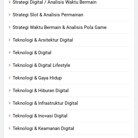
Strategi Digital / Analisis Waktu Bermain
Strategi Slot & Analisis Permainan
Strategi Waktu Bermain & Analisis Pola Game
Teknologi & Arsitektur Digital
Teknologi & Digital
Teknologi & Digital Lifestyle
Teknologi & Gaya Hidup
Teknologi & Hiburan Digital
Teknologi & Infrastruktur Digital
Teknologi & Inovasi Digital
Teknologi & Keamanan Digital