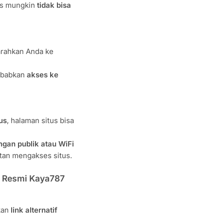
tus mungkin
tidak bisa
rahkan Anda ke
ebabkan
akses ke
us
, halaman situs bisa
ingan publik atau WiFi
tan mengakses situs.
k Resmi Kaya787
kan
link alternatif