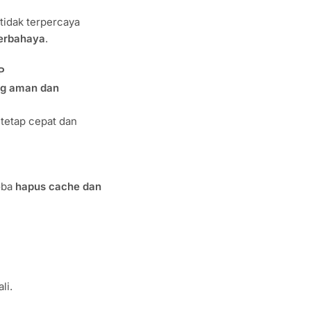
tidak terpercaya
berbahaya
.
P
g aman dan
tetap cepat dan
oba
hapus cache dan
li.