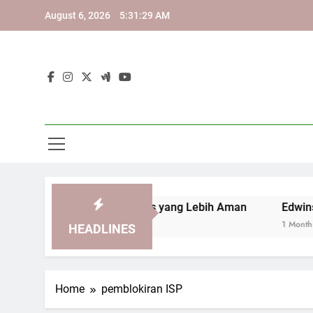
Skip
August 6, 2026
5:31:30 AM
to
content
The
Temukan P
Login untuk Akses yang Lebih Aman
Edwinslot Link Alt
1 Month Ago
HEADLINES
Home
pemblokiran ISP