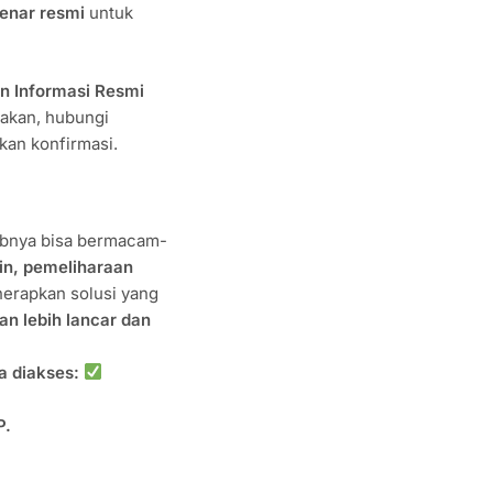
enar resmi
untuk
n Informasi Resmi
nakan, hubungi
an konfirmasi.
babnya bisa bermacam-
in, pemeliharaan
erapkan solusi yang
n lebih lancar dan
a diakses:
P.