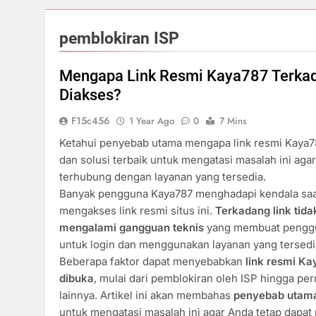
pemblokiran ISP
Mengapa Link Resmi Kaya787 Terkad
Diakses?
F15c456
1 Year Ago
0
7 Mins
Ketahui penyebab utama mengapa link resmi Kaya78
dan solusi terbaik untuk mengatasi masalah ini agar
terhubung dengan layanan yang tersedia.
Banyak pengguna Kaya787 menghadapi kendala sa
mengakses link resmi situs ini.
Terkadang link tida
mengalami gangguan teknis
yang membuat penggu
untuk login dan menggunakan layanan yang tersedi
Beberapa faktor dapat menyebabkan
link resmi Ka
dibuka
, mulai dari pemblokiran oleh ISP hingga pe
lainnya. Artikel ini akan membahas
penyebab utama 
untuk mengatasi masalah ini agar Anda tetap dapat