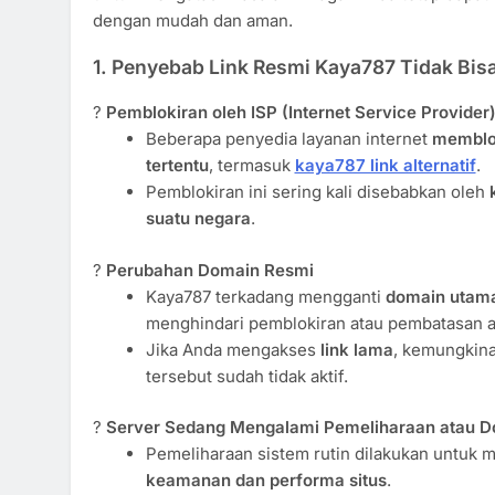
dengan mudah dan aman.
1. Penyebab Link Resmi Kaya787 Tidak Bis
?
Pemblokiran oleh ISP (Internet Service Provider
Beberapa penyedia layanan internet
memblok
tertentu
, termasuk
kaya787 link alternatif
.
Pemblokiran ini sering kali disebabkan oleh
suatu negara
.
?
Perubahan Domain Resmi
Kaya787 terkadang mengganti
domain utam
menghindari pemblokiran atau pembatasan a
Jika Anda mengakses
link lama
, kemungkina
tersebut sudah tidak aktif.
?
Server Sedang Mengalami Pemeliharaan atau 
Pemeliharaan sistem rutin dilakukan untuk 
keamanan dan performa situs
.