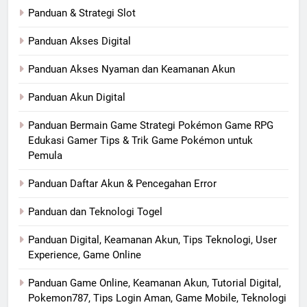
Panduan & Strategi Slot
Panduan Akses Digital
Panduan Akses Nyaman dan Keamanan Akun
Panduan Akun Digital
Panduan Bermain Game Strategi Pokémon Game RPG
Edukasi Gamer Tips & Trik Game Pokémon untuk
Pemula
Panduan Daftar Akun & Pencegahan Error
Panduan dan Teknologi Togel
Panduan Digital, Keamanan Akun, Tips Teknologi, User
Experience, Game Online
Panduan Game Online, Keamanan Akun, Tutorial Digital,
Pokemon787, Tips Login Aman, Game Mobile, Teknologi