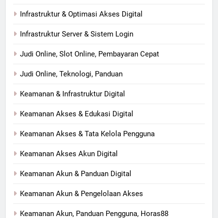
Infrastruktur & Optimasi Akses Digital
Infrastruktur Server & Sistem Login
Judi Online, Slot Online, Pembayaran Cepat
Judi Online, Teknologi, Panduan
Keamanan & Infrastruktur Digital
Keamanan Akses & Edukasi Digital
Keamanan Akses & Tata Kelola Pengguna
Keamanan Akses Akun Digital
Keamanan Akun & Panduan Digital
Keamanan Akun & Pengelolaan Akses
Keamanan Akun, Panduan Pengguna, Horas88