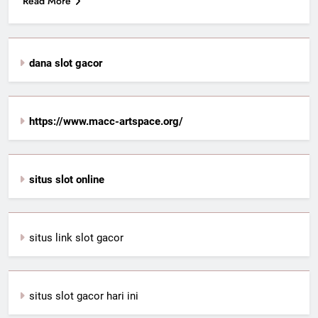
Read More
dana slot gacor
https://www.macc-artspace.org/
situs slot online
situs link slot gacor
situs slot gacor hari ini