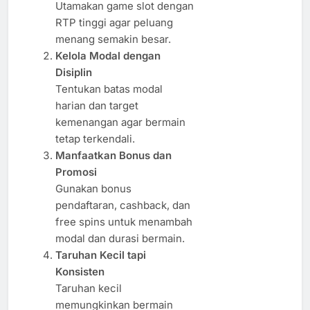
Utamakan game slot dengan
RTP tinggi agar peluang
menang semakin besar.
Kelola Modal dengan
Disiplin
Tentukan batas modal
harian dan target
kemenangan agar bermain
tetap terkendali.
Manfaatkan Bonus dan
Promosi
Gunakan bonus
pendaftaran, cashback, dan
free spins untuk menambah
modal dan durasi bermain.
Taruhan Kecil tapi
Konsisten
Taruhan kecil
memungkinkan bermain