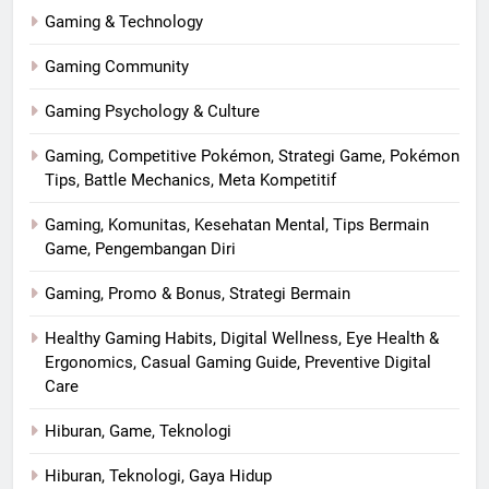
Gaming & Technology
Gaming Community
Gaming Psychology & Culture
Gaming, Competitive Pokémon, Strategi Game, Pokémon
Tips, Battle Mechanics, Meta Kompetitif
Gaming, Komunitas, Kesehatan Mental, Tips Bermain
Game, Pengembangan Diri
Gaming, Promo & Bonus, Strategi Bermain
Healthy Gaming Habits, Digital Wellness, Eye Health &
Ergonomics, Casual Gaming Guide, Preventive Digital
Care
Hiburan, Game, Teknologi
Hiburan, Teknologi, Gaya Hidup