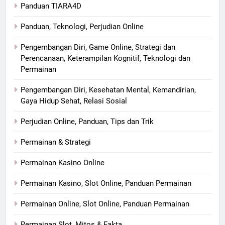
Panduan TIARA4D
Panduan, Teknologi, Perjudian Online
Pengembangan Diri, Game Online, Strategi dan
Perencanaan, Keterampilan Kognitif, Teknologi dan
Permainan
Pengembangan Diri, Kesehatan Mental, Kemandirian,
Gaya Hidup Sehat, Relasi Sosial
Perjudian Online, Panduan, Tips dan Trik
Permainan & Strategi
Permainan Kasino Online
Permainan Kasino, Slot Online, Panduan Permainan
Permainan Online, Slot Online, Panduan Permainan
Permainan Slot, Mitos & Fakta