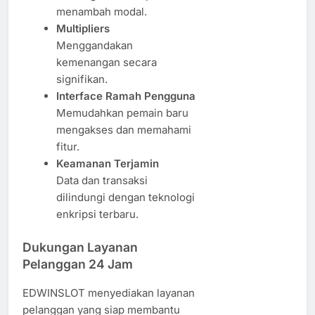
menambah modal.
Multipliers
Menggandakan
kemenangan secara
signifikan.
Interface Ramah Pengguna
Memudahkan pemain baru
mengakses dan memahami
fitur.
Keamanan Terjamin
Data dan transaksi
dilindungi dengan teknologi
enkripsi terbaru.
Dukungan Layanan
Pelanggan 24 Jam
EDWINSLOT menyediakan layanan
pelanggan yang siap membantu