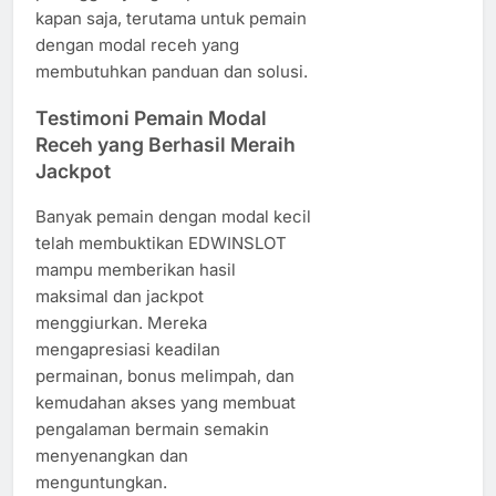
kapan saja, terutama untuk pemain
dengan modal receh yang
membutuhkan panduan dan solusi.
Testimoni Pemain Modal
Receh yang Berhasil Meraih
Jackpot
Banyak pemain dengan modal kecil
telah membuktikan EDWINSLOT
mampu memberikan hasil
maksimal dan jackpot
menggiurkan. Mereka
mengapresiasi keadilan
permainan, bonus melimpah, dan
kemudahan akses yang membuat
pengalaman bermain semakin
menyenangkan dan
menguntungkan.