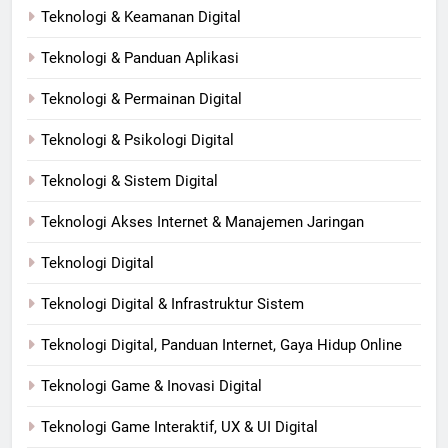
Teknologi & Keamanan Digital
Teknologi & Panduan Aplikasi
Teknologi & Permainan Digital
Teknologi & Psikologi Digital
Teknologi & Sistem Digital
Teknologi Akses Internet & Manajemen Jaringan
Teknologi Digital
Teknologi Digital & Infrastruktur Sistem
Teknologi Digital, Panduan Internet, Gaya Hidup Online
Teknologi Game & Inovasi Digital
Teknologi Game Interaktif, UX & UI Digital