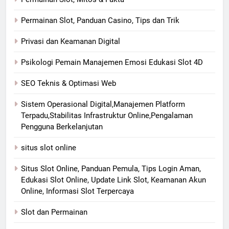
Permainan Slot, Panduan Casino, Tips dan Trik
Privasi dan Keamanan Digital
Psikologi Pemain Manajemen Emosi Edukasi Slot 4D
SEO Teknis & Optimasi Web
Sistem Operasional Digital,Manajemen Platform
Terpadu,Stabilitas Infrastruktur Online,Pengalaman
Pengguna Berkelanjutan
situs slot online
Situs Slot Online, Panduan Pemula, Tips Login Aman,
Edukasi Slot Online, Update Link Slot, Keamanan Akun
Online, Informasi Slot Terpercaya
Slot dan Permainan