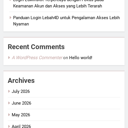
Keamanan Akun dan Akses yang Lebih Terarah
Panduan Login Lebah4D untuk Pengalaman Akses Lebih
Nyaman
Recent Comments
A WordPress Commenter
on
Hello world!
Archives
July 2026
June 2026
May 2026
April 2026