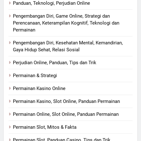
Panduan, Teknologi, Perjudian Online
Pengembangan Diri, Game Online, Strategi dan
Perencanaan, Keterampilan Kognitif, Teknologi dan
Permainan
Pengembangan Diri, Kesehatan Mental, Kemandirian,
Gaya Hidup Sehat, Relasi Sosial
Perjudian Online, Panduan, Tips dan Trik
Permainan & Strategi
Permainan Kasino Online
Permainan Kasino, Slot Online, Panduan Permainan
Permainan Online, Slot Online, Panduan Permainan
Permainan Slot, Mitos & Fakta
Permainan Slot, Panduan Casino, Tips dan Trik