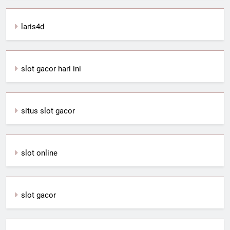
laris4d
slot gacor hari ini
situs slot gacor
slot online
slot gacor