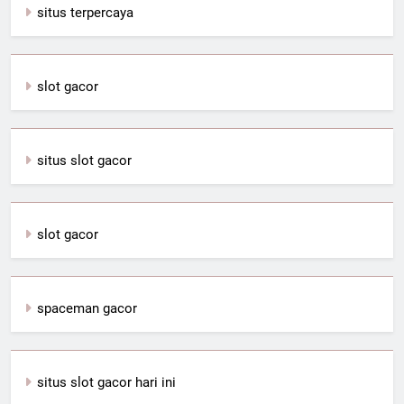
situs terpercaya
slot gacor
situs slot gacor
slot gacor
spaceman gacor
situs slot gacor hari ini