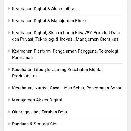
Keamanan Digital & Aksesibilitas
Keamanan Digital & Manajemen Risiko
Keamanan Digital, Sistem Login Kaya787, Proteksi Data
dan Privasi, Teknologi & Inovasi, Manajemen Otentikasi
Keamanan Platform, Pengalaman Pengguna, Teknologi
Permainan
Kesehatan Lifestyle Gaming Kesehatan Mental
Produktivitas
Kesehatan, Nutrisi, Gaya Hidup Sehat, Pencernaan Sehat
Manajemen Akses Digital
Olahraga, Judi, Taruhan Bola
Panduan & Strategi Slot