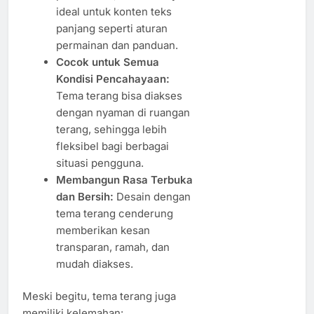
ideal untuk konten teks
panjang seperti aturan
permainan dan panduan.
Cocok untuk Semua
Kondisi Pencahayaan:
Tema terang bisa diakses
dengan nyaman di ruangan
terang, sehingga lebih
fleksibel bagi berbagai
situasi pengguna.
Membangun Rasa Terbuka
dan Bersih:
Desain dengan
tema terang cenderung
memberikan kesan
transparan, ramah, dan
mudah diakses.
Meski begitu, tema terang juga
memiliki kelemahan: