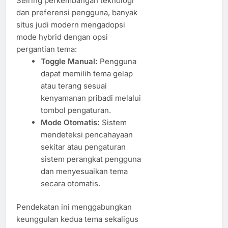
Seiring perkembangan teknologi
dan preferensi pengguna, banyak
situs judi modern mengadopsi
mode hybrid dengan opsi
pergantian tema:
Toggle Manual:
Pengguna
dapat memilih tema gelap
atau terang sesuai
kenyamanan pribadi melalui
tombol pengaturan.
Mode Otomatis:
Sistem
mendeteksi pencahayaan
sekitar atau pengaturan
sistem perangkat pengguna
dan menyesuaikan tema
secara otomatis.
Pendekatan ini menggabungkan
keunggulan kedua tema sekaligus