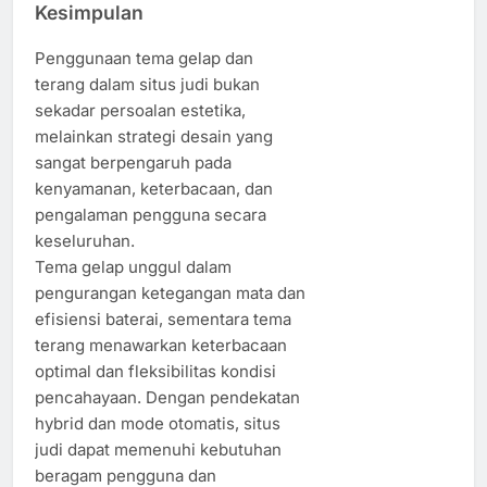
Kesimpulan
Penggunaan tema gelap dan
terang dalam situs judi bukan
sekadar persoalan estetika,
melainkan strategi desain yang
sangat berpengaruh pada
kenyamanan, keterbacaan, dan
pengalaman pengguna secara
keseluruhan.
Tema gelap unggul dalam
pengurangan ketegangan mata dan
efisiensi baterai, sementara tema
terang menawarkan keterbacaan
optimal dan fleksibilitas kondisi
pencahayaan. Dengan pendekatan
hybrid dan mode otomatis, situs
judi dapat memenuhi kebutuhan
beragam pengguna dan