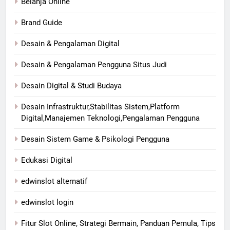
Belanja Online
Brand Guide
Desain & Pengalaman Digital
Desain & Pengalaman Pengguna Situs Judi
Desain Digital & Studi Budaya
Desain Infrastruktur,Stabilitas Sistem,Platform
Digital,Manajemen Teknologi,Pengalaman Pengguna
Desain Sistem Game & Psikologi Pengguna
Edukasi Digital
edwinslot alternatif
edwinslot login
Fitur Slot Online, Strategi Bermain, Panduan Pemula, Tips