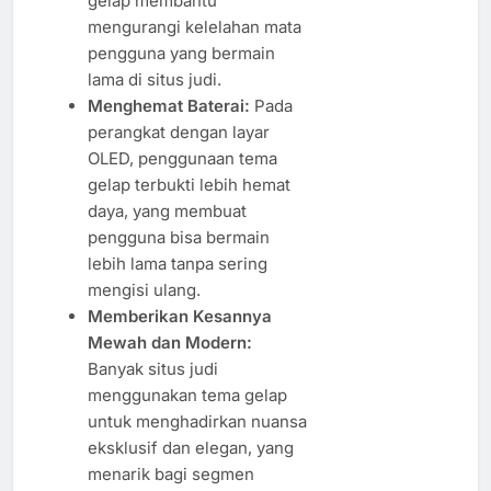
gelap membantu
mengurangi kelelahan mata
pengguna yang bermain
lama di situs judi.
Menghemat Baterai:
Pada
perangkat dengan layar
OLED, penggunaan tema
gelap terbukti lebih hemat
daya, yang membuat
pengguna bisa bermain
lebih lama tanpa sering
mengisi ulang.
Memberikan Kesannya
Mewah dan Modern:
Banyak situs judi
menggunakan tema gelap
untuk menghadirkan nuansa
eksklusif dan elegan, yang
menarik bagi segmen