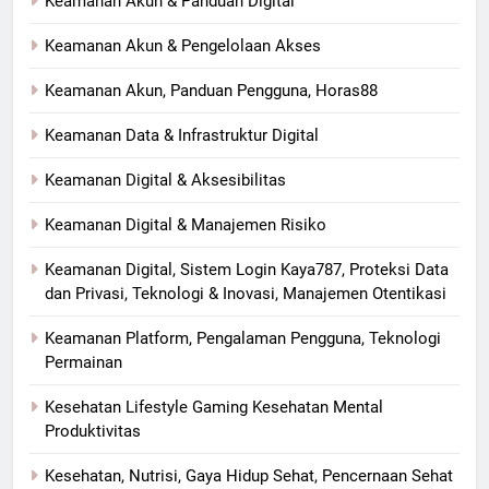
Keamanan Akun & Panduan Digital
Keamanan Akun & Pengelolaan Akses
Keamanan Akun, Panduan Pengguna, Horas88
Keamanan Data & Infrastruktur Digital
Keamanan Digital & Aksesibilitas
Keamanan Digital & Manajemen Risiko
Keamanan Digital, Sistem Login Kaya787, Proteksi Data
dan Privasi, Teknologi & Inovasi, Manajemen Otentikasi
Keamanan Platform, Pengalaman Pengguna, Teknologi
Permainan
Kesehatan Lifestyle Gaming Kesehatan Mental
Produktivitas
Kesehatan, Nutrisi, Gaya Hidup Sehat, Pencernaan Sehat