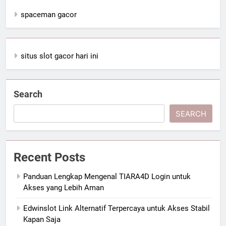
spaceman gacor
situs slot gacor hari ini
Search
SEARCH
Recent Posts
Panduan Lengkap Mengenal TIARA4D Login untuk
Akses yang Lebih Aman
Edwinslot Link Alternatif Terpercaya untuk Akses Stabil
Kapan Saja