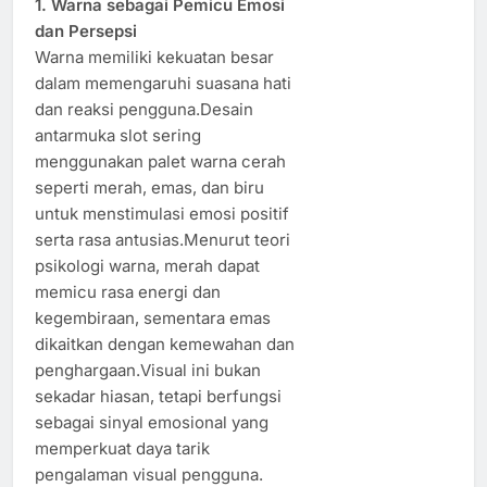
1. Warna sebagai Pemicu Emosi
dan Persepsi
Warna memiliki kekuatan besar
dalam memengaruhi suasana hati
dan reaksi pengguna.Desain
antarmuka slot sering
menggunakan palet warna cerah
seperti merah, emas, dan biru
untuk menstimulasi emosi positif
serta rasa antusias.Menurut teori
psikologi warna, merah dapat
memicu rasa energi dan
kegembiraan, sementara emas
dikaitkan dengan kemewahan dan
penghargaan.Visual ini bukan
sekadar hiasan, tetapi berfungsi
sebagai sinyal emosional yang
memperkuat daya tarik
pengalaman visual pengguna.