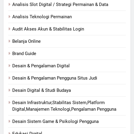
Analisis Slot Digital / Strategi Permainan & Data
Analisis Teknologi Permainan
Audit Akses Akun & Stabilitas Login
Belanja Online
Brand Guide
Desain & Pengalaman Digital
Desain & Pengalaman Pengguna Situs Judi
Desain Digital & Studi Budaya
Desain Infrastruktur,Stabilitas Sistem,Platform
Digital,Manajemen Teknologi,Pengalaman Pengguna
Desain Sistem Game & Psikologi Pengguna
Edukasi Digital