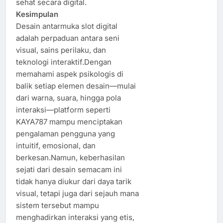
sehat secara digital.
Kesimpulan
Desain antarmuka slot digital
adalah perpaduan antara seni
visual, sains perilaku, dan
teknologi interaktif.Dengan
memahami aspek psikologis di
balik setiap elemen desain—mulai
dari warna, suara, hingga pola
interaksi—platform seperti
KAYA787 mampu menciptakan
pengalaman pengguna yang
intuitif, emosional, dan
berkesan.Namun, keberhasilan
sejati dari desain semacam ini
tidak hanya diukur dari daya tarik
visual, tetapi juga dari sejauh mana
sistem tersebut mampu
menghadirkan interaksi yang etis,