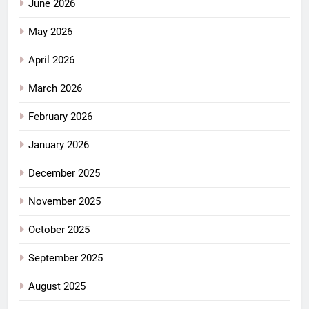
June 2026
May 2026
April 2026
March 2026
February 2026
January 2026
December 2025
November 2025
October 2025
September 2025
August 2025