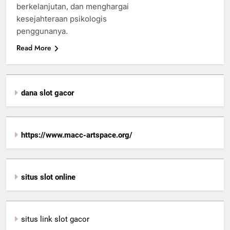
berkelanjutan, dan menghargai
kesejahteraan psikologis
penggunanya.
Read More
dana slot gacor
https://www.macc-artspace.org/
situs slot online
situs link slot gacor