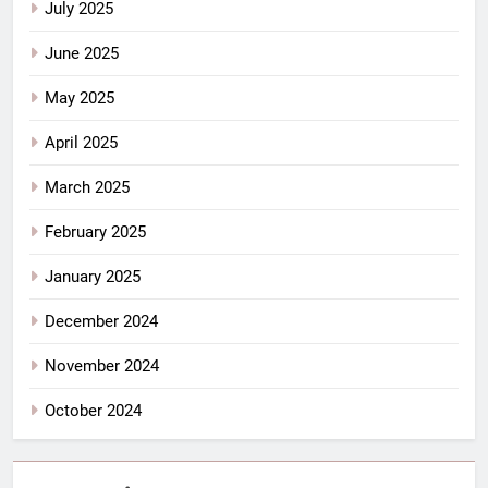
July 2025
June 2025
May 2025
April 2025
March 2025
February 2025
January 2025
December 2024
November 2024
October 2024