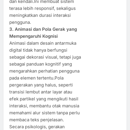
dan kendali.Ini membuat sistem
terasa lebih responsif, sekaligus
meningkatkan durasi interaksi
pengguna.
3. Animasi dan Pola Gerak yang
Mempengaruhi Kognisi
Animasi dalam desain antarmuka
digital tidak hanya berfungsi
sebagai dekorasi visual, tetapi juga
sebagai panduan kognitif yang
mengarahkan perhatian pengguna
pada elemen tertentu.Pola
pergerakan yang halus, seperti
transisi lembut antar layar atau
efek partikel yang mengikuti hasil
interaksi, membantu otak manusia
memahami alur sistem tanpa perlu
membaca teks penjelasan.
Secara psikologis, gerakan