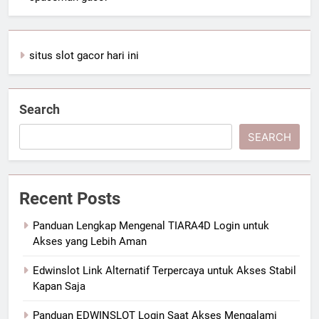
situs slot gacor hari ini
Search
SEARCH
Recent Posts
Panduan Lengkap Mengenal TIARA4D Login untuk
Akses yang Lebih Aman
Edwinslot Link Alternatif Terpercaya untuk Akses Stabil
Kapan Saja
Panduan EDWINSLOT Login Saat Akses Mengalami