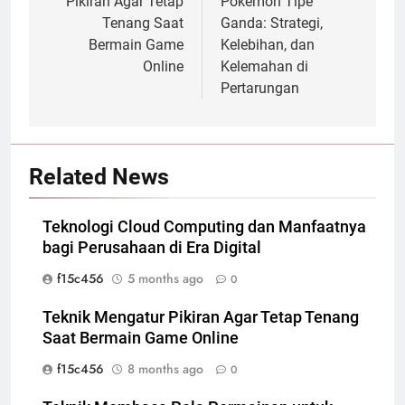
Pikiran Agar Tetap
Pokémon Tipe
Tenang Saat
Ganda: Strategi,
Bermain Game
Kelebihan, dan
Online
Kelemahan di
Pertarungan
Related News
Teknologi Cloud Computing dan Manfaatnya
bagi Perusahaan di Era Digital
f15c456
5 months ago
0
Teknik Mengatur Pikiran Agar Tetap Tenang
Saat Bermain Game Online
f15c456
8 months ago
0