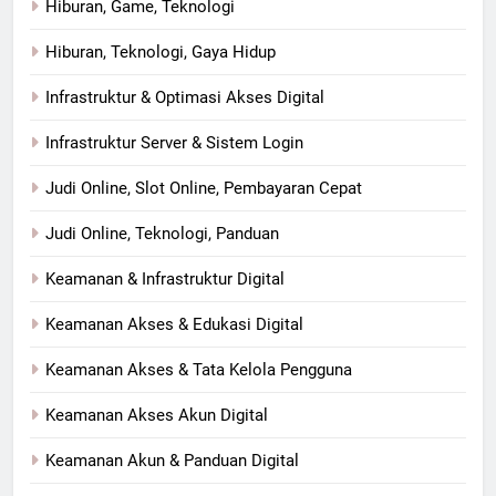
Hiburan, Game, Teknologi
Hiburan, Teknologi, Gaya Hidup
Infrastruktur & Optimasi Akses Digital
Infrastruktur Server & Sistem Login
Judi Online, Slot Online, Pembayaran Cepat
Judi Online, Teknologi, Panduan
Keamanan & Infrastruktur Digital
Keamanan Akses & Edukasi Digital
Keamanan Akses & Tata Kelola Pengguna
Keamanan Akses Akun Digital
Keamanan Akun & Panduan Digital