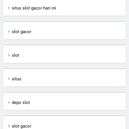
situs slot gacor hari ini
slot gacor
slot
situs
depo slot
slot gacor