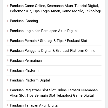
Panduan Game Online, Keamanan Akun, Tutorial Digital,
Pokemon787, Tips Login Aman, Game Mobile, Teknologi
Panduan iGaming
Panduan Login dan Persiapan Akun Digital
Panduan Pemain / Strategi & Tips / Edukasi Slot
Panduan Pengguna Digital & Evaluasi Platform Online
Panduan Permainan
Panduan Platform
Panduan Platform Digital
Panduan Registrasi Slot Slot Online Terbaru Keamanan
Akun Slot Tips Bermain Slot Teknologi Game Digital
Panduan Tahapan Akun Digital