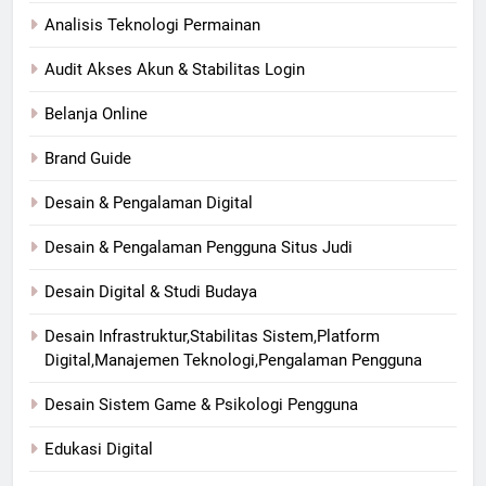
Analisis Teknologi Permainan
Audit Akses Akun & Stabilitas Login
Belanja Online
Brand Guide
Desain & Pengalaman Digital
Desain & Pengalaman Pengguna Situs Judi
Desain Digital & Studi Budaya
Desain Infrastruktur,Stabilitas Sistem,Platform
Digital,Manajemen Teknologi,Pengalaman Pengguna
Desain Sistem Game & Psikologi Pengguna
Edukasi Digital