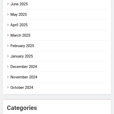
June 2025
May 2025
April 2025
March 2025
February 2025
January 2025
December 2024
November 2024
October 2024
Categories