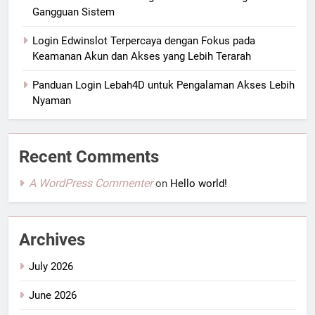
Gangguan Sistem
Login Edwinslot Terpercaya dengan Fokus pada
Keamanan Akun dan Akses yang Lebih Terarah
Panduan Login Lebah4D untuk Pengalaman Akses Lebih
Nyaman
Recent Comments
A WordPress Commenter
on
Hello world!
Archives
July 2026
June 2026