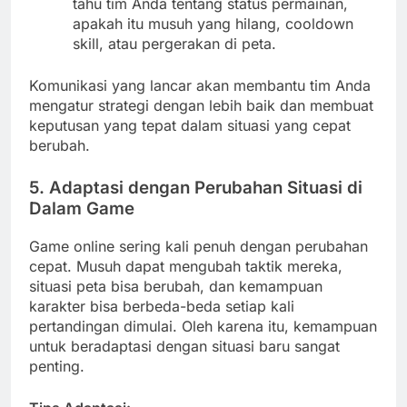
tahu tim Anda tentang status permainan,
apakah itu musuh yang hilang, cooldown
skill, atau pergerakan di peta.
Komunikasi yang lancar akan membantu tim Anda
mengatur strategi dengan lebih baik dan membuat
keputusan yang tepat dalam situasi yang cepat
berubah.
5. Adaptasi dengan Perubahan Situasi di
Dalam Game
Game online sering kali penuh dengan perubahan
cepat. Musuh dapat mengubah taktik mereka,
situasi peta bisa berubah, dan kemampuan
karakter bisa berbeda-beda setiap kali
pertandingan dimulai. Oleh karena itu, kemampuan
untuk beradaptasi dengan situasi baru sangat
penting.