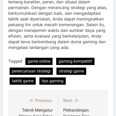
tentang karakter, peran, dan situasi dalam
permainan. Dengan merancang strategi yang jelas,
berkomunikasi dengan baik, dan mengadaptasi
taktik saat diperlukan, Anda dapat meningkatkan
peluang tim untuk meraih kemenangan. Selain itu,
dengan manajemen waktu dan sumber daya yang
efisien, serta evaluasi yang berkelanjutan, Anda
dapat terus berkembang dalam dunia gaming dan
mengatasi tantangan yang ada.
Tagged:
game online
gaming kompetitif
perencanaan strategi
strategi game
taktik game
tips gaming
Previous:
Next:
Post
navigation
Teknik Mengatur
Perbandingan