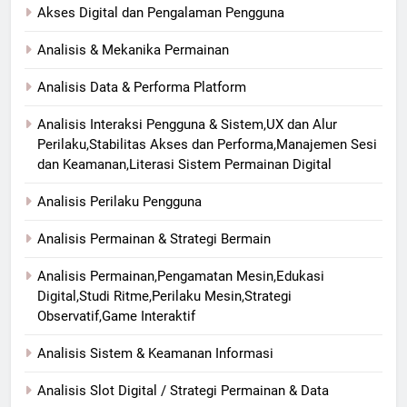
Akses Digital dan Pengalaman Pengguna
Analisis & Mekanika Permainan
Analisis Data & Performa Platform
Analisis Interaksi Pengguna & Sistem,UX dan Alur
Perilaku,Stabilitas Akses dan Performa,Manajemen Sesi
dan Keamanan,Literasi Sistem Permainan Digital
Analisis Perilaku Pengguna
Analisis Permainan & Strategi Bermain
Analisis Permainan,Pengamatan Mesin,Edukasi
Digital,Studi Ritme,Perilaku Mesin,Strategi
Observatif,Game Interaktif
Analisis Sistem & Keamanan Informasi
Analisis Slot Digital / Strategi Permainan & Data