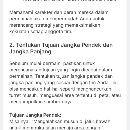
Memahami karakter dan peran mereka dalam
permainan akan mempermudah Anda untuk
merancang strategi yang memaksimalkan
kekuatan setiap anggota tim.
2. Tentukan Tujuan Jangka Pendek dan
Jangka Panjang
Sebelum mulai bermain, pastikan untuk
merencanakan tujuan yang ingin dicapai dalam
permainan. Tentukan tujuan jangka pendek dan
jangka panjang yang sesuai dengan tim Anda. Ini
bisa mencakup hal-hal seperti menghancurkan
turret musuh, menguasai area tertentu di peta, atau
mengumpulkan sumber daya.
Tujuan Jangka Pendek:
Misalnya, “Mengalahkan musuh di jalur bawah
untuk membuka jalan menuju area tengah.”