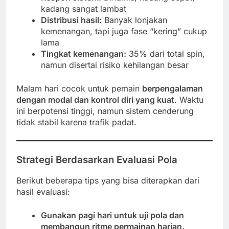
kadang sangat lambat
Distribusi hasil:
Banyak lonjakan
kemenangan, tapi juga fase “kering” cukup
lama
Tingkat kemenangan:
35% dari total spin,
namun disertai risiko kehilangan besar
Malam hari cocok untuk pemain
berpengalaman
dengan modal dan kontrol diri yang kuat
. Waktu
ini berpotensi tinggi, namun sistem cenderung
tidak stabil karena trafik padat.
Strategi Berdasarkan Evaluasi Pola
Berikut beberapa tips yang bisa diterapkan dari
hasil evaluasi:
Gunakan pagi hari untuk uji pola dan
membangun ritme permainan harian.