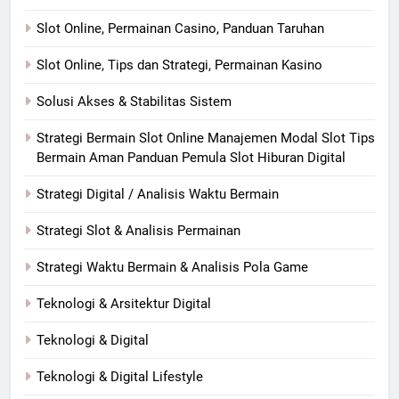
Slot Online, Permainan Casino, Panduan Taruhan
Slot Online, Tips dan Strategi, Permainan Kasino
Solusi Akses & Stabilitas Sistem
Strategi Bermain Slot Online Manajemen Modal Slot Tips
Bermain Aman Panduan Pemula Slot Hiburan Digital
Strategi Digital / Analisis Waktu Bermain
Strategi Slot & Analisis Permainan
Strategi Waktu Bermain & Analisis Pola Game
Teknologi & Arsitektur Digital
Teknologi & Digital
Teknologi & Digital Lifestyle