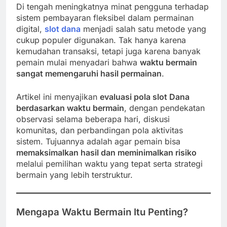
Di tengah meningkatnya minat pengguna terhadap
sistem pembayaran fleksibel dalam permainan
digital,
slot dana
menjadi salah satu metode yang
cukup populer digunakan. Tak hanya karena
kemudahan transaksi, tetapi juga karena banyak
pemain mulai menyadari bahwa
waktu bermain
sangat memengaruhi hasil permainan
.
Artikel ini menyajikan
evaluasi pola slot Dana
berdasarkan waktu bermain
, dengan pendekatan
observasi selama beberapa hari, diskusi
komunitas, dan perbandingan pola aktivitas
sistem. Tujuannya adalah agar pemain bisa
memaksimalkan hasil dan meminimalkan risiko
melalui pemilihan waktu yang tepat serta strategi
bermain yang lebih terstruktur.
Mengapa Waktu Bermain Itu Penting?