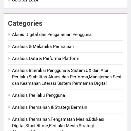
October 2024
Categories
Akses Digital dan Pengalaman Pengguna
Analisis & Mekanika Permainan
Analisis Data & Performa Platform
Analisis Interaksi Pengguna & Sistem,UX dan Alur
Perilaku,Stabilitas Akses dan Performa,Manajemen Sesi
dan Keamanan,Literasi Sistem Permainan Digital
Analisis Perilaku Pengguna
Analisis Permainan & Strategi Bermain
Analisis Permainan,Pengamatan Mesin,Edukasi
Digital,Studi Ritme,Perilaku Mesin,Strategi