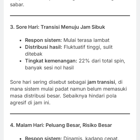
sabar.
3.
Sore Hari: Transisi Menuju Jam Sibuk
Respon sistem:
Mulai terasa lambat
Distribusi hasil:
Fluktuatif tinggi, sulit
ditebak
Tingkat kemenangan:
22% dari total spin,
banyak sesi nol hasil
Sore hari sering disebut sebagai
jam transisi
, di
mana sistem mulai padat namun belum memasuki
masa distribusi besar. Sebaiknya hindari pola
agresif di jam ini.
4.
Malam Hari: Peluang Besar, Risiko Besar
Respon sistem:
Dinamis, kadang cepat,