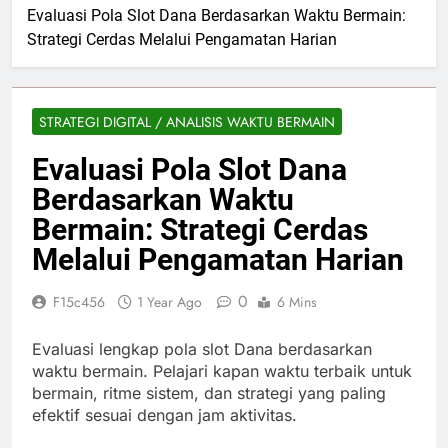
Evaluasi Pola Slot Dana Berdasarkan Waktu Bermain:
Strategi Cerdas Melalui Pengamatan Harian
STRATEGI DIGITAL / ANALISIS WAKTU BERMAIN
Evaluasi Pola Slot Dana
Berdasarkan Waktu
Bermain: Strategi Cerdas
Melalui Pengamatan Harian
0
F15c456
1 Year Ago
6 Mins
Evaluasi lengkap pola slot Dana berdasarkan
waktu bermain. Pelajari kapan waktu terbaik untuk
bermain, ritme sistem, dan strategi yang paling
efektif sesuai dengan jam aktivitas.