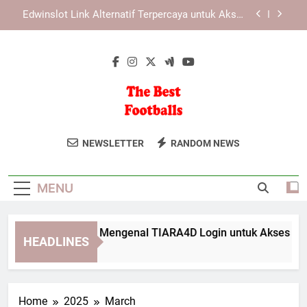
Skip
Panduan EDWINSLOT Login Saat Akses
to
Mengalami Gangguan Sistem
content
Login Edwinslot Terpercaya dengan Fokus pada
Keamanan Akun dan Akses yang Lebih Terarah
Panduan Lengkap Mengenal TIARA4D Login untuk
Akses yang Lebih Aman
Edwinslot Link Alternatif Terpercaya untuk Akses
Stabil Kapan Saja
The Best
Temukan Panduan Dan Ulasan Bola
Panduan EDWINSLOT Login Saat Akses
NEWSLETTER
RANDOM NEWS
Mengalami Gangguan Sistem
Footballs
Sepak Terbaik Di The Best Footballs.
Login Edwinslot Terpercaya dengan Fokus pada
Pilihan Tepat Untuk Penggemar Sepak
Keamanan Akun dan Akses yang Lebih Terarah
MENU
Bola.
nduan Lengkap Mengenal TIARA4D Login untuk Akses yang 
HEADLINES
Month Ago
Home
2025
March