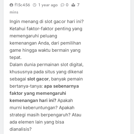
f15c456
1 year ago
0
7
mins
Ingin menang di slot gacor hari ini?
Ketahui faktor-faktor penting yang
memengaruhi peluang
kemenangan Anda, dari pemilihan
game hingga waktu bermain yang
tepat.
Dalam dunia permainan slot digital,
khususnya pada situs yang dikenal
sebagai
slot gacor
, banyak pemain
bertanya-tanya:
apa sebenarnya
faktor yang memengaruhi
kemenangan hari ini?
Apakah
murni keberuntungan? Apakah
strategi masih berpengaruh? Atau
ada elemen lain yang bisa
dianalisis?