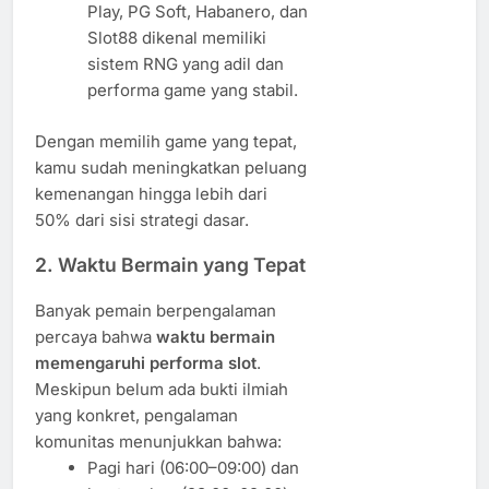
Play, PG Soft, Habanero, dan
Slot88 dikenal memiliki
sistem RNG yang adil dan
performa game yang stabil.
Dengan memilih game yang tepat,
kamu sudah meningkatkan peluang
kemenangan hingga lebih dari
50% dari sisi strategi dasar.
2.
Waktu Bermain yang Tepat
Banyak pemain berpengalaman
percaya bahwa
waktu bermain
memengaruhi performa slot
.
Meskipun belum ada bukti ilmiah
yang konkret, pengalaman
komunitas menunjukkan bahwa:
Pagi hari (06:00–09:00) dan