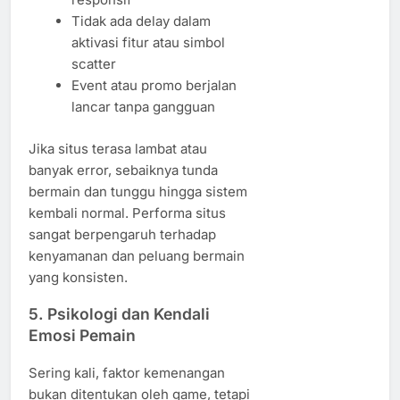
Tidak ada delay dalam
aktivasi fitur atau simbol
scatter
Event atau promo berjalan
lancar tanpa gangguan
Jika situs terasa lambat atau
banyak error, sebaiknya tunda
bermain dan tunggu hingga sistem
kembali normal. Performa situs
sangat berpengaruh terhadap
kenyamanan dan peluang bermain
yang konsisten.
5.
Psikologi dan Kendali
Emosi Pemain
Sering kali, faktor kemenangan
bukan ditentukan oleh game, tetapi