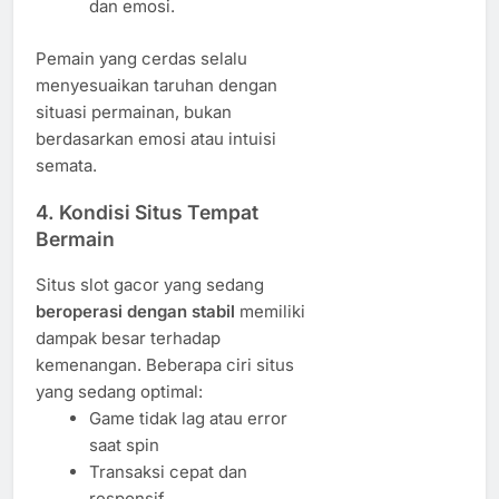
dan emosi.
Pemain yang cerdas selalu
menyesuaikan taruhan dengan
situasi permainan, bukan
berdasarkan emosi atau intuisi
semata.
4.
Kondisi Situs Tempat
Bermain
Situs slot gacor yang sedang
beroperasi dengan stabil
memiliki
dampak besar terhadap
kemenangan. Beberapa ciri situs
yang sedang optimal:
Game tidak lag atau error
saat spin
Transaksi cepat dan
responsif