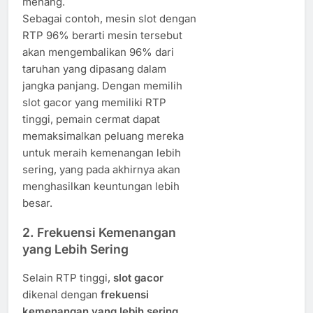
menang.
Sebagai contoh, mesin slot dengan
RTP 96% berarti mesin tersebut
akan mengembalikan 96% dari
taruhan yang dipasang dalam
jangka panjang. Dengan memilih
slot gacor yang memiliki RTP
tinggi, pemain cermat dapat
memaksimalkan peluang mereka
untuk meraih kemenangan lebih
sering, yang pada akhirnya akan
menghasilkan keuntungan lebih
besar.
2.
Frekuensi Kemenangan
yang Lebih Sering
Selain RTP tinggi,
slot gacor
dikenal dengan
frekuensi
kemenangan yang lebih sering
.