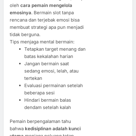
oleh
cara pemain mengelola
emosinya
. Bermain slot tanpa
rencana dan terjebak emosi bisa
membuat strategi apa pun menjadi
tidak berguna.
Tips menjaga mental bermain:
Tetapkan target menang dan
batas kekalahan harian
Jangan bermain saat
sedang emosi, lelah, atau
tertekan
Evaluasi permainan setelah
beberapa sesi
Hindari bermain balas
dendam setelah kalah
Pemain berpengalaman tahu
bahwa
kedisiplinan adalah kunci
utama
menjaga peluang tetap