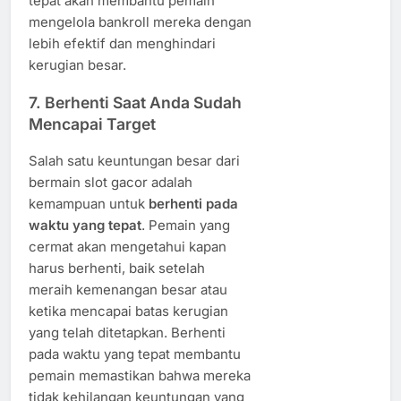
tepat akan membantu pemain
mengelola bankroll mereka dengan
lebih efektif dan menghindari
kerugian besar.
7.
Berhenti Saat Anda Sudah
Mencapai Target
Salah satu keuntungan besar dari
bermain slot gacor adalah
kemampuan untuk
berhenti pada
waktu yang tepat
. Pemain yang
cermat akan mengetahui kapan
harus berhenti, baik setelah
meraih kemenangan besar atau
ketika mencapai batas kerugian
yang telah ditetapkan. Berhenti
pada waktu yang tepat membantu
pemain memastikan bahwa mereka
tidak kehilangan keuntungan yang