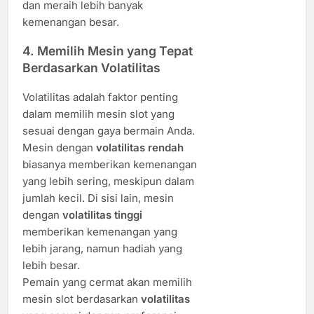
dan meraih lebih banyak
kemenangan besar.
4.
Memilih Mesin yang Tepat
Berdasarkan Volatilitas
Volatilitas adalah faktor penting
dalam memilih mesin slot yang
sesuai dengan gaya bermain Anda.
Mesin dengan
volatilitas rendah
biasanya memberikan kemenangan
yang lebih sering, meskipun dalam
jumlah kecil. Di sisi lain, mesin
dengan
volatilitas tinggi
memberikan kemenangan yang
lebih jarang, namun hadiah yang
lebih besar.
Pemain yang cermat akan memilih
mesin slot berdasarkan
volatilitas