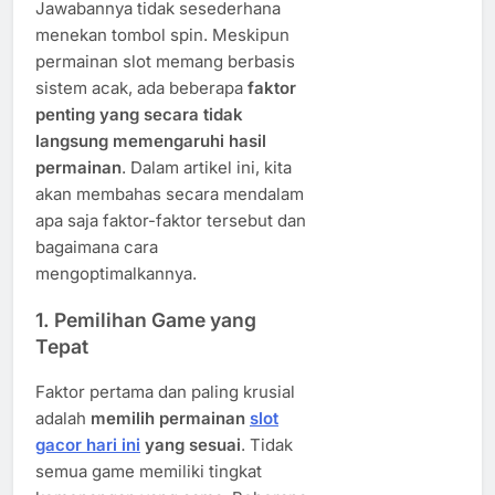
Jawabannya tidak sesederhana
menekan tombol spin. Meskipun
permainan slot memang berbasis
sistem acak, ada beberapa
faktor
penting yang secara tidak
langsung memengaruhi hasil
permainan
. Dalam artikel ini, kita
akan membahas secara mendalam
apa saja faktor-faktor tersebut dan
bagaimana cara
mengoptimalkannya.
1.
Pemilihan Game yang
Tepat
Faktor pertama dan paling krusial
adalah
memilih permainan
slot
gacor hari ini
yang sesuai
. Tidak
semua game memiliki tingkat