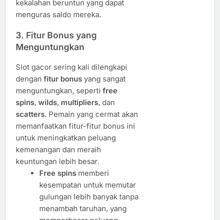
kekalahan beruntun yang dapat
menguras saldo mereka.
3.
Fitur Bonus yang
Menguntungkan
Slot gacor sering kali dilengkapi
dengan
fitur bonus
yang sangat
menguntungkan, seperti
free
spins
,
wilds
,
multipliers
, dan
scatters
. Pemain yang cermat akan
memanfaatkan fitur-fitur bonus ini
untuk meningkatkan peluang
kemenangan dan meraih
keuntungan lebih besar.
Free spins
memberi
kesempatan untuk memutar
gulungan lebih banyak tanpa
menambah taruhan, yang