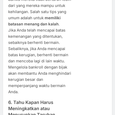
dari yang mereka mampu untuk
kehilangan. Salah satu tips yang
umum adalah untuk
memiliki
batasan menang dan kalah
.
Jika Anda telah mencapai batas
kemenangan yang ditentukan,
sebaiknya berhenti bermain.
Sebaliknya, jika Anda mencapai
batas kerugian, berhenti bermain
dan mencoba lagi di lain waktu.
Mengelola bankroll dengan bijak
akan membantu Anda menghindari
kerugian besar dan
memperpanjang waktu bermain
Anda.
6.
Tahu Kapan Harus
Meningkatkan atau
Menurunkan Taruhan