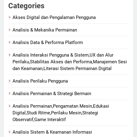
Categories
Akses Digital dan Pengalaman Pengguna
Analisis & Mekanika Permainan
Analisis Data & Performa Platform
Analisis Interaksi Pengguna & Sistem,UX dan Alur
Perilaku,Stabilitas Akses dan Performa,Manajemen Sesi
dan Keamanan,Literasi Sistem Permainan Digital
Analisis Perilaku Pengguna
Analisis Permainan & Strategi Bermain
Analisis Permainan,Pengamatan Mesin,Edukasi
Digital,Studi Ritme,Perilaku Mesin,Strategi
Observatif,Game Interaktif
Analisis Sistem & Keamanan Informasi