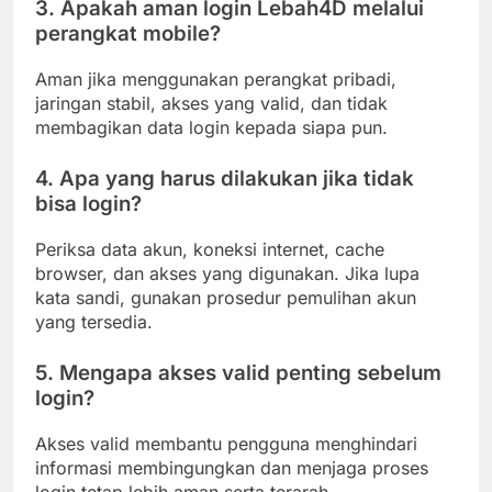
3. Apakah aman login Lebah4D melalui
perangkat mobile?
Aman jika menggunakan perangkat pribadi,
jaringan stabil, akses yang valid, dan tidak
membagikan data login kepada siapa pun.
4. Apa yang harus dilakukan jika tidak
bisa login?
Periksa data akun, koneksi internet, cache
browser, dan akses yang digunakan. Jika lupa
kata sandi, gunakan prosedur pemulihan akun
yang tersedia.
5. Mengapa akses valid penting sebelum
login?
Akses valid membantu pengguna menghindari
informasi membingungkan dan menjaga proses
login tetap lebih aman serta terarah.