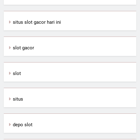
situs slot gacor hari ini
slot gacor
slot
situs
depo slot