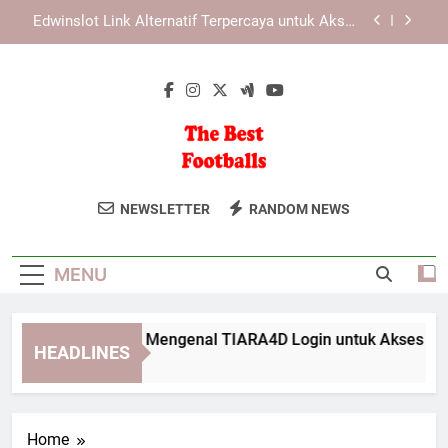
Skip
Panduan EDWINSLOT Login Saat Akses
to
Mengalami Gangguan Sistem
content
Login Edwinslot Terpercaya dengan Fokus pada
Keamanan Akun dan Akses yang Lebih Terarah
Panduan Lengkap Mengenal TIARA4D Login untuk
Akses yang Lebih Aman
Edwinslot Link Alternatif Terpercaya untuk Akses
Stabil Kapan Saja
The Best
Temukan Panduan Dan Ulasan Bola
Panduan EDWINSLOT Login Saat Akses
NEWSLETTER
RANDOM NEWS
Mengalami Gangguan Sistem
Footballs
Sepak Terbaik Di The Best Footballs.
Login Edwinslot Terpercaya dengan Fokus pada
Pilihan Tepat Untuk Penggemar Sepak
Keamanan Akun dan Akses yang Lebih Terarah
MENU
Bola.
nduan Lengkap Mengenal TIARA4D Login untuk Akses yang 
HEADLINES
Weeks Ago
Home