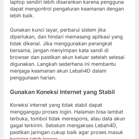
laptop sendiri lebih disarankan karena pengguna
dapat mengontrol pengaturan keamanan dengan
lebih baik.
Gunakan kunci layar, perbarui sistem jika
diperlukan, dan hindari memasang aplikasi yang
tidak dikenal. Jika menggunakan perangkat
bersama, jangan menyimpan kata sandi di
browser dan pastikan akun keluar setelah selesai
digunakan. Langkah sederhana ini membantu
menjaga keamanan akun Lebah4D dalam
penggunaan harian.
Gunakan Koneksi Internet yang Stabil
Koneksi internet yang tidak stabil dapat
mengganggu proses login. Halaman bisa lambat
terbuka, tombol tidak merespons, atau data akun
gagal terkirim. Sebelum mengakses Lebah4D,
pastikan jaringan cukup baik agar proses masuk