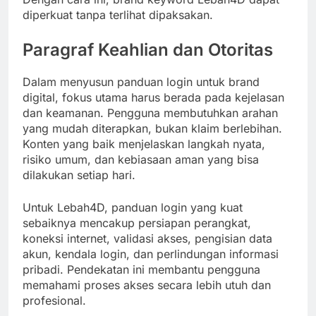
diperkuat tanpa terlihat dipaksakan.
Paragraf Keahlian dan Otoritas
Dalam menyusun panduan login untuk brand
digital, fokus utama harus berada pada kejelasan
dan keamanan. Pengguna membutuhkan arahan
yang mudah diterapkan, bukan klaim berlebihan.
Konten yang baik menjelaskan langkah nyata,
risiko umum, dan kebiasaan aman yang bisa
dilakukan setiap hari.
Untuk Lebah4D, panduan login yang kuat
sebaiknya mencakup persiapan perangkat,
koneksi internet, validasi akses, pengisian data
akun, kendala login, dan perlindungan informasi
pribadi. Pendekatan ini membantu pengguna
memahami proses akses secara lebih utuh dan
profesional.