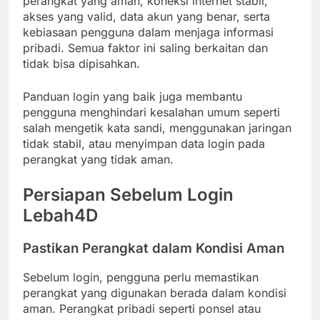
perangkat yang aman, koneksi internet stabil,
akses yang valid, data akun yang benar, serta
kebiasaan pengguna dalam menjaga informasi
pribadi. Semua faktor ini saling berkaitan dan
tidak bisa dipisahkan.
Panduan login yang baik juga membantu
pengguna menghindari kesalahan umum seperti
salah mengetik kata sandi, menggunakan jaringan
tidak stabil, atau menyimpan data login pada
perangkat yang tidak aman.
Persiapan Sebelum Login
Lebah4D
Pastikan Perangkat dalam Kondisi Aman
Sebelum login, pengguna perlu memastikan
perangkat yang digunakan berada dalam kondisi
aman. Perangkat pribadi seperti ponsel atau