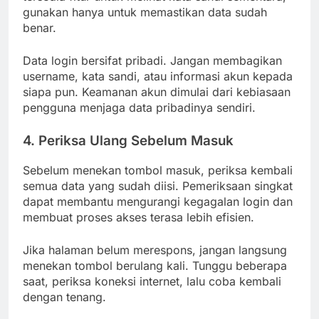
gunakan hanya untuk memastikan data sudah
benar.
Data login bersifat pribadi. Jangan membagikan
username, kata sandi, atau informasi akun kepada
siapa pun. Keamanan akun dimulai dari kebiasaan
pengguna menjaga data pribadinya sendiri.
4. Periksa Ulang Sebelum Masuk
Sebelum menekan tombol masuk, periksa kembali
semua data yang sudah diisi. Pemeriksaan singkat
dapat membantu mengurangi kegagalan login dan
membuat proses akses terasa lebih efisien.
Jika halaman belum merespons, jangan langsung
menekan tombol berulang kali. Tunggu beberapa
saat, periksa koneksi internet, lalu coba kembali
dengan tenang.