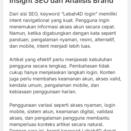
Insight SEO dan Analisis Brand
Dari sisi SEO, keyword “Lebah4D login” memiliki
intent navigational yang kuat. Pengguna ingin
menemukan informasi akses akun secara cepat.
Namun, ketika digabungkan dengan kata seperti
panduan, pengalaman nyaman, resmi, alternatif,
dan mobile, intent menjadi lebih luas.
Artikel yang efektif perlu menjawab kebutuhan
pengguna secara lengkap. Pembahasan tidak
cukup hanya menjelaskan langkah login. Konten
juga perlu membahas keamanan akun, akses valid,
kendala umum, pengalaman mobile, dan
kebiasaan penggunaan harian.
Penggunaan variasi seperti akses nyaman, login
mobile, sistem akun, keamanan digital, validasi
akses, dan pengalaman pengguna membantu
memperluas konteks artikel secara natural.
Dengan cara ini, brand keyword Lebah4D dapat