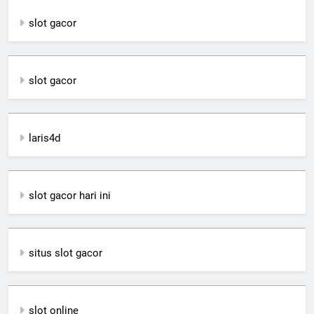
slot gacor
slot gacor
laris4d
slot gacor hari ini
situs slot gacor
slot online