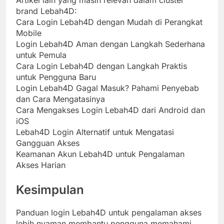
brand Lebah4D:
Cara Login Lebah4D dengan Mudah di Perangkat
Mobile
Login Lebah4D Aman dengan Langkah Sederhana
untuk Pemula
Cara Login Lebah4D dengan Langkah Praktis
untuk Pengguna Baru
Login Lebah4D Gagal Masuk? Pahami Penyebab
dan Cara Mengatasinya
Cara Mengakses Login Lebah4D dari Android dan
iOS
Lebah4D Login Alternatif untuk Mengatasi
Gangguan Akses
Keamanan Akun Lebah4D untuk Pengalaman
Akses Harian
Kesimpulan
Panduan login Lebah4D untuk pengalaman akses
lebih nyaman membantu pengguna memahami