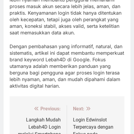
proses masuk akun secara lebih jelas, aman, dan
praktis. Kenyamanan login tidak hanya ditentukan
oleh kecepatan, tetapi juga oleh perangkat yang
aman, koneksi stabil, akses valid, serta ketelitian
saat memasukkan data akun.
Dengan pembahasan yang informatif, natural, dan
sistematis, artikel ini dapat membantu memperkuat
brand keyword Lebah4D di Google. Fokus
utamanya adalah memberikan panduan yang
berguna bagi pengguna agar proses login terasa
lebih nyaman, aman, dan mudah dipahami dalam
aktivitas digital harian.
Previous:
Next:
Post
navigation
Langkah Mudah
Login Edwinslot
Lebah4D Login
Terpercaya dengan