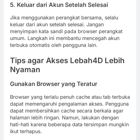
5. Keluar dari Akun Setelah Selesai
Jika menggunakan perangkat bersama, selalu
keluar dari akun setelah selesai. Jangan
menyimpan kata sandi pada browser perangkat
umum. Langkah ini membantu mencegah akun
terbuka otomatis oleh pengguna lain.
Tips agar Akses Lebah4D Lebih
Nyaman
Gunakan Browser yang Teratur
Browser yang terlalu penuh cache atau tab terbuka
dapat memengaruhi pengalaman akses. Pengguna
dapat membersihkan cache secara berkala agar
halaman lebih ringan. Namun, lakukan dengan
hati-hati karena beberapa data tersimpan mungkin
ikut terhapus.