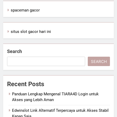
spaceman gacor
situs slot gacor hari ini
Search
SEARCH
Recent Posts
Panduan Lengkap Mengenal TIARA4D Login untuk
Akses yang Lebih Aman
Edwinslot Link Alternatif Terpercaya untuk Akses Stabil
Kapan Saja