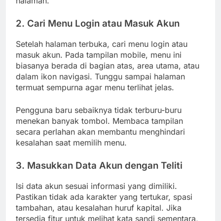
halaman.
2. Cari Menu Login atau Masuk Akun
Setelah halaman terbuka, cari menu login atau
masuk akun. Pada tampilan mobile, menu ini
biasanya berada di bagian atas, area utama, atau
dalam ikon navigasi. Tunggu sampai halaman
termuat sempurna agar menu terlihat jelas.
Pengguna baru sebaiknya tidak terburu-buru
menekan banyak tombol. Membaca tampilan
secara perlahan akan membantu menghindari
kesalahan saat memilih menu.
3. Masukkan Data Akun dengan Teliti
Isi data akun sesuai informasi yang dimiliki.
Pastikan tidak ada karakter yang tertukar, spasi
tambahan, atau kesalahan huruf kapital. Jika
tersedia fitur untuk melihat kata sandi sementara,