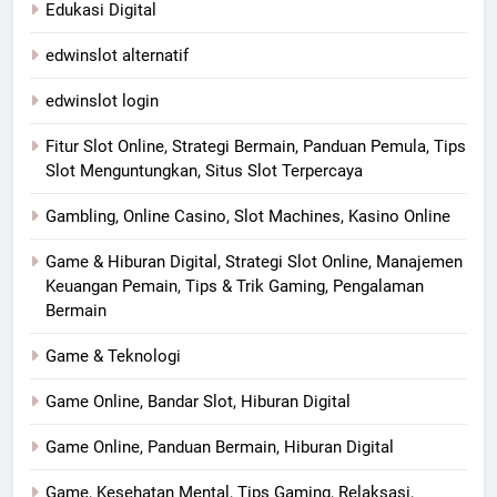
Edukasi Digital
edwinslot alternatif
edwinslot login
Fitur Slot Online, Strategi Bermain, Panduan Pemula, Tips
Slot Menguntungkan, Situs Slot Terpercaya
Gambling, Online Casino, Slot Machines, Kasino Online
Game & Hiburan Digital, Strategi Slot Online, Manajemen
Keuangan Pemain, Tips & Trik Gaming, Pengalaman
Bermain
Game & Teknologi
Game Online, Bandar Slot, Hiburan Digital
Game Online, Panduan Bermain, Hiburan Digital
Game, Kesehatan Mental, Tips Gaming, Relaksasi,