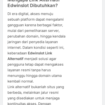
Edwinslot Dibutuhkan?
Di era digital, akses menuju
sebuah platform dapat mengalami
gangguan karena berbagai faktor,
mulai dari pemeliharaan server,
perubahan domain, hingga kendala
jaringan dari penyedia layanan
internet. Dalam kondisi seperti ini,
keberadaan
Edwinslot Link
Alternatif
menjadi solusi agar
pengguna tetap dapat mengakses
layanan resmi tanpa harus
menunggu hingga domain utama
kembali normal.
Link alternatif bukanlah situs yang
berbeda, melainkan jalur resmi
yang disediakan untuk menjaga
kontinuitas akses. Dengan