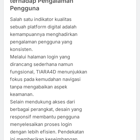
terhadap Pengalaman
Pengguna
Salah satu indikator kualitas
sebuah platform digital adalah
kemampuannya menghadirkan
pengalaman pengguna yang
konsisten.
Melalui halaman login yang
dirancang sederhana namun
fungsional, TIARA4D menunjukkan
fokus pada kemudahan navigasi
tanpa mengabaikan aspek
keamanan.
Selain mendukung akses dari
berbagai perangkat, desain yang
responsif membantu pengguna
menyelesaikan proses login
dengan lebih efisien. Pendekatan
ini memberikan keseimbangan