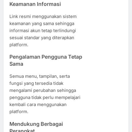
Keamanan Informasi
Link resmi menggunakan sistem
keamanan yang sama sehingga
informasi akun tetap terlindungi
sesuai standar yang diterapkan
platform.
Pengalaman Pengguna Tetap
Sama
Semua menu, tampilan, serta
fungsi yang tersedia tidak
mengalami perubahan sehingga
pengguna tidak perlu mempelajari
kembali cara menggunakan
platform.
Mendukung Berbagai
Perangkat