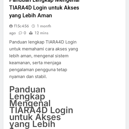
TIARA4D Login untuk Akses
yang Lebih Aman
f15c456
1 month
ago
0
12 mins
Panduan lengkap TIARA4D Login
untuk memahami cara akses yang
lebih aman, mengenal sistem
keamanan, serta menjaga
pengalaman pengguna tetap
nyaman dan stabil.
Panduan
Lengkap
Mengenal
TIARA4D Login
untuk Akses
yang Lebih