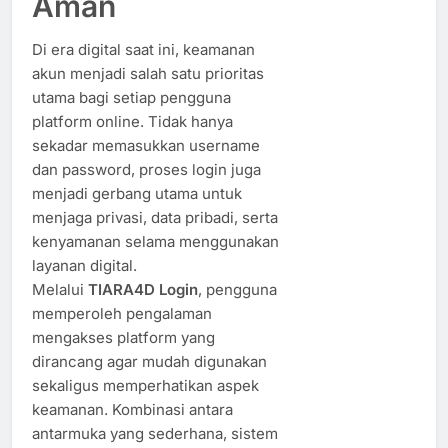
Aman
Di era digital saat ini, keamanan
akun menjadi salah satu prioritas
utama bagi setiap pengguna
platform online. Tidak hanya
sekadar memasukkan username
dan password, proses login juga
menjadi gerbang utama untuk
menjaga privasi, data pribadi, serta
kenyamanan selama menggunakan
layanan digital.
Melalui
TIARA4D Login
, pengguna
memperoleh pengalaman
mengakses platform yang
dirancang agar mudah digunakan
sekaligus memperhatikan aspek
keamanan. Kombinasi antara
antarmuka yang sederhana, sistem