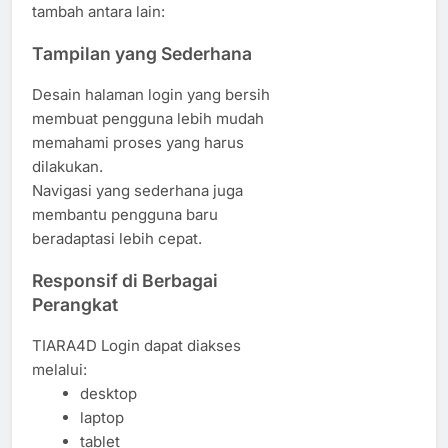
tambah antara lain:
Tampilan yang Sederhana
Desain halaman login yang bersih
membuat pengguna lebih mudah
memahami proses yang harus
dilakukan.
Navigasi yang sederhana juga
membantu pengguna baru
beradaptasi lebih cepat.
Responsif di Berbagai
Perangkat
TIARA4D Login dapat diakses
melalui:
desktop
laptop
tablet