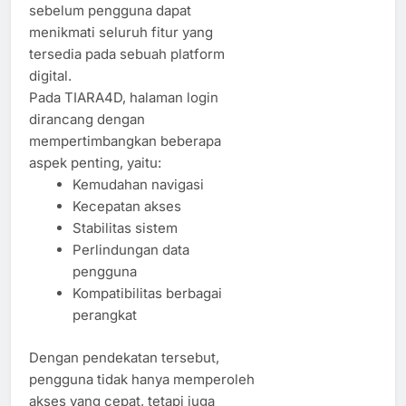
sebelum pengguna dapat
menikmati seluruh fitur yang
tersedia pada sebuah platform
digital.
Pada TIARA4D, halaman login
dirancang dengan
mempertimbangkan beberapa
aspek penting, yaitu:
Kemudahan navigasi
Kecepatan akses
Stabilitas sistem
Perlindungan data
pengguna
Kompatibilitas berbagai
perangkat
Dengan pendekatan tersebut,
pengguna tidak hanya memperoleh
akses yang cepat, tetapi juga