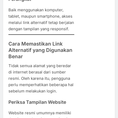
Baik menggunakan komputer,
tablet, maupun smartphone, akses
melalui link alternatif tetap berjalan
dengan tampilan yang responsif.
Cara Memastikan Link
Alternatif yang Digunakan
Benar
Tidak semua alamat yang beredar
di internet berasal dari sumber
resmi. Oleh karena itu, pengguna
perlu memperhatikan beberapa hal
sebelum melakukan login.
Periksa Tampilan Website
Website resmi umumnya memiliki