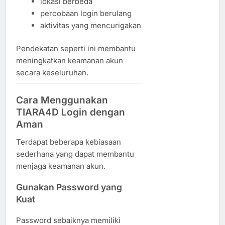
lokasi berbeda
percobaan login berulang
aktivitas yang mencurigakan
Pendekatan seperti ini membantu
meningkatkan keamanan akun
secara keseluruhan.
Cara Menggunakan
TIARA4D Login dengan
Aman
Terdapat beberapa kebiasaan
sederhana yang dapat membantu
menjaga keamanan akun.
Gunakan Password yang
Kuat
Password sebaiknya memiliki