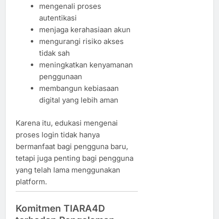
mengenali proses
autentikasi
menjaga kerahasiaan akun
mengurangi risiko akses
tidak sah
meningkatkan kenyamanan
penggunaan
membangun kebiasaan
digital yang lebih aman
Karena itu, edukasi mengenai
proses login tidak hanya
bermanfaat bagi pengguna baru,
tetapi juga penting bagi pengguna
yang telah lama menggunakan
platform.
Komitmen TIARA4D