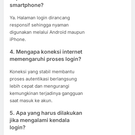
smartphone?
Ya. Halaman login dirancang
responsif sehingga nyaman
digunakan melalui Android maupun
iPhone.
4. Mengapa koneksi internet
memengaruhi proses login?
Koneksi yang stabil membantu
proses autentikasi berlangsung
lebih cepat dan mengurangi
kemungkinan terjadinya gangguan
saat masuk ke akun.
5. Apa yang harus dilakukan
jika mengalami kendala
login?