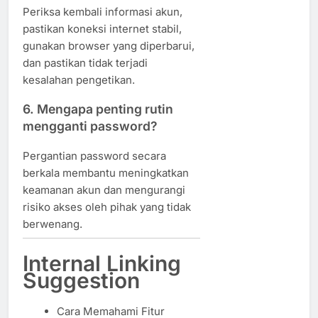
Periksa kembali informasi akun,
pastikan koneksi internet stabil,
gunakan browser yang diperbarui,
dan pastikan tidak terjadi
kesalahan pengetikan.
6. Mengapa penting rutin
mengganti password?
Pergantian password secara
berkala membantu meningkatkan
keamanan akun dan mengurangi
risiko akses oleh pihak yang tidak
berwenang.
Internal Linking
Suggestion
Cara Memahami Fitur