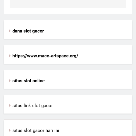
dana slot gacor
https://www.macc-artspace.org/
situs slot online
situs link slot gacor
situs slot gacor hari ini