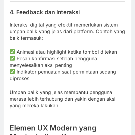
4. Feedback dan Interaksi
Interaksi digital yang efektif memerlukan sistem
umpan balik yang jelas dari platform. Contoh yang
baik termasuk:
Animasi atau highlight ketika tombol ditekan
Pesan konfirmasi setelah pengguna
menyelesaikan aksi penting
Indikator pemuatan saat permintaan sedang
diproses
Umpan balik yang jelas membantu pengguna
merasa lebih terhubung dan yakin dengan aksi
yang mereka lakukan.
Elemen UX Modern yang