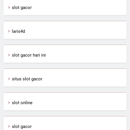
slot gacor
laris4d
slot gacor hari ini
situs slot gacor
slot online
slot gacor