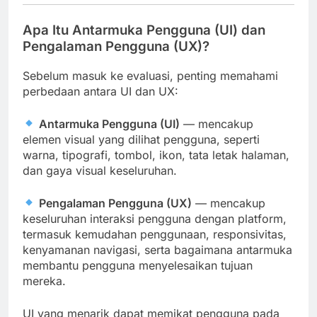
Apa Itu Antarmuka Pengguna (UI) dan
Pengalaman Pengguna (UX)?
Sebelum masuk ke evaluasi, penting memahami
perbedaan antara UI dan UX:
Antarmuka Pengguna (UI)
— mencakup
elemen visual yang dilihat pengguna, seperti
warna, tipografi, tombol, ikon, tata letak halaman,
dan gaya visual keseluruhan.
Pengalaman Pengguna (UX)
— mencakup
keseluruhan interaksi pengguna dengan platform,
termasuk kemudahan penggunaan, responsivitas,
kenyamanan navigasi, serta bagaimana antarmuka
membantu pengguna menyelesaikan tujuan
mereka.
UI yang menarik dapat memikat pengguna pada