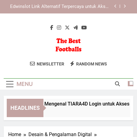
Skip
Panduan EDWINSLOT Login Saat Akses
to
Mengalami Gangguan Sistem
content
Login Edwinslot Terpercaya dengan Fokus pada
Keamanan Akun dan Akses yang Lebih Terarah
Panduan Lengkap Mengenal TIARA4D Login untuk
Akses yang Lebih Aman
Edwinslot Link Alternatif Terpercaya untuk Akses
Stabil Kapan Saja
The Best
Temukan Panduan Dan Ulasan Bola
Panduan EDWINSLOT Login Saat Akses
NEWSLETTER
RANDOM NEWS
Mengalami Gangguan Sistem
Footballs
Sepak Terbaik Di The Best Footballs.
Login Edwinslot Terpercaya dengan Fokus pada
Pilihan Tepat Untuk Penggemar Sepak
Keamanan Akun dan Akses yang Lebih Terarah
MENU
Bola.
nduan Lengkap Mengenal TIARA4D Login untuk Akses yang 
HEADLINES
Weeks Ago
Home
Desain & Pengalaman Digital