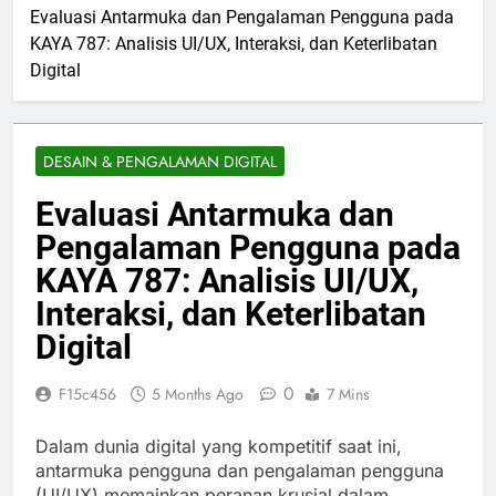
Evaluasi Antarmuka dan Pengalaman Pengguna pada
KAYA 787: Analisis UI/UX, Interaksi, dan Keterlibatan
Digital
DESAIN & PENGALAMAN DIGITAL
Evaluasi Antarmuka dan
Pengalaman Pengguna pada
KAYA 787: Analisis UI/UX,
Interaksi, dan Keterlibatan
Digital
0
F15c456
5 Months Ago
7 Mins
Dalam dunia digital yang kompetitif saat ini,
antarmuka pengguna dan pengalaman pengguna
(UI/UX) memainkan peranan krusial dalam