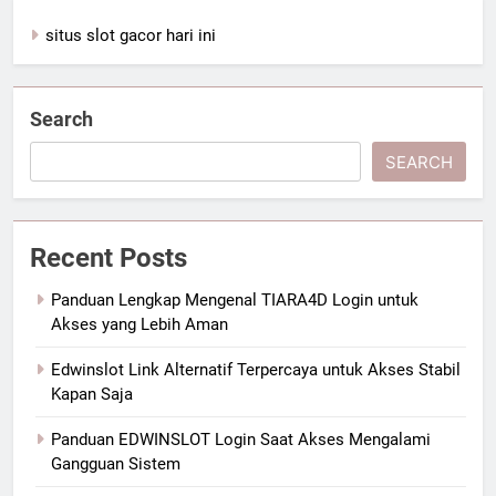
situs slot gacor hari ini
Search
SEARCH
Recent Posts
Panduan Lengkap Mengenal TIARA4D Login untuk
Akses yang Lebih Aman
Edwinslot Link Alternatif Terpercaya untuk Akses Stabil
Kapan Saja
Panduan EDWINSLOT Login Saat Akses Mengalami
Gangguan Sistem