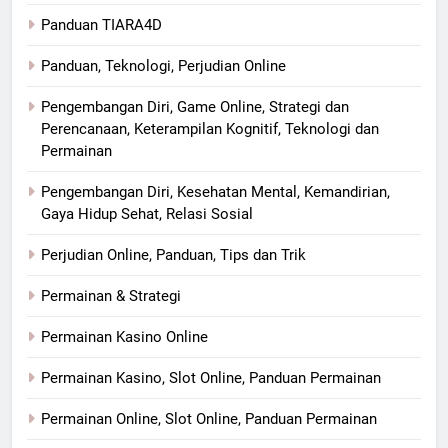
Panduan TIARA4D
Panduan, Teknologi, Perjudian Online
Pengembangan Diri, Game Online, Strategi dan
Perencanaan, Keterampilan Kognitif, Teknologi dan
Permainan
Pengembangan Diri, Kesehatan Mental, Kemandirian,
Gaya Hidup Sehat, Relasi Sosial
Perjudian Online, Panduan, Tips dan Trik
Permainan & Strategi
Permainan Kasino Online
Permainan Kasino, Slot Online, Panduan Permainan
Permainan Online, Slot Online, Panduan Permainan