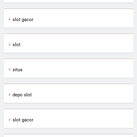
slot gacor
slot
situs
depo slot
slot gacor