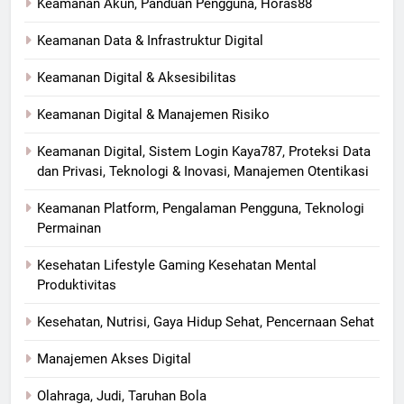
Keamanan Akun, Panduan Pengguna, Horas88
Keamanan Data & Infrastruktur Digital
Keamanan Digital & Aksesibilitas
Keamanan Digital & Manajemen Risiko
Keamanan Digital, Sistem Login Kaya787, Proteksi Data
dan Privasi, Teknologi & Inovasi, Manajemen Otentikasi
Keamanan Platform, Pengalaman Pengguna, Teknologi
Permainan
Kesehatan Lifestyle Gaming Kesehatan Mental
Produktivitas
Kesehatan, Nutrisi, Gaya Hidup Sehat, Pencernaan Sehat
Manajemen Akses Digital
Olahraga, Judi, Taruhan Bola