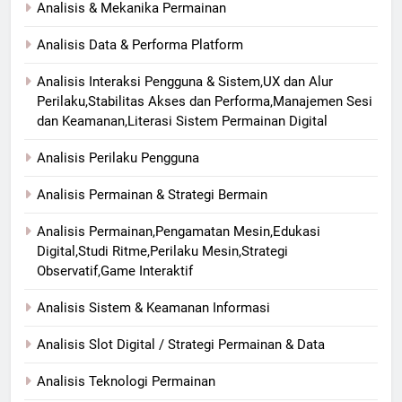
Analisis & Mekanika Permainan
Analisis Data & Performa Platform
Analisis Interaksi Pengguna & Sistem,UX dan Alur
Perilaku,Stabilitas Akses dan Performa,Manajemen Sesi
dan Keamanan,Literasi Sistem Permainan Digital
Analisis Perilaku Pengguna
Analisis Permainan & Strategi Bermain
Analisis Permainan,Pengamatan Mesin,Edukasi
Digital,Studi Ritme,Perilaku Mesin,Strategi
Observatif,Game Interaktif
Analisis Sistem & Keamanan Informasi
Analisis Slot Digital / Strategi Permainan & Data
Analisis Teknologi Permainan