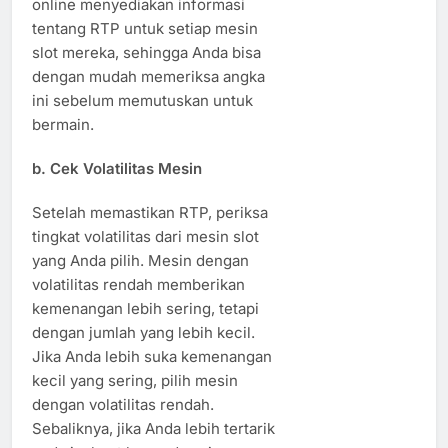
online menyediakan informasi
tentang RTP untuk setiap mesin
slot mereka, sehingga Anda bisa
dengan mudah memeriksa angka
ini sebelum memutuskan untuk
bermain.
b.
Cek Volatilitas Mesin
Setelah memastikan RTP, periksa
tingkat volatilitas dari mesin slot
yang Anda pilih. Mesin dengan
volatilitas rendah memberikan
kemenangan lebih sering, tetapi
dengan jumlah yang lebih kecil.
Jika Anda lebih suka kemenangan
kecil yang sering, pilih mesin
dengan volatilitas rendah.
Sebaliknya, jika Anda lebih tertarik