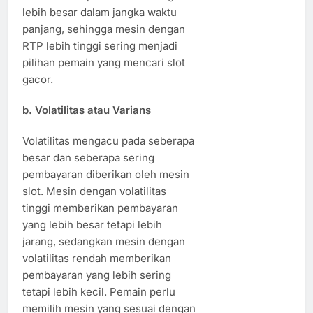
lebih besar dalam jangka waktu
panjang, sehingga mesin dengan
RTP lebih tinggi sering menjadi
pilihan pemain yang mencari slot
gacor.
b.
Volatilitas atau Varians
Volatilitas mengacu pada seberapa
besar dan seberapa sering
pembayaran diberikan oleh mesin
slot. Mesin dengan volatilitas
tinggi memberikan pembayaran
yang lebih besar tetapi lebih
jarang, sedangkan mesin dengan
volatilitas rendah memberikan
pembayaran yang lebih sering
tetapi lebih kecil. Pemain perlu
memilih mesin yang sesuai dengan