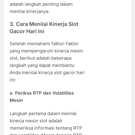
adalah langkah penting dalam
menilai kinerjanya.
3.
Cara Menilai Kinerja Slot
Gacor Hari Ini
Setelah memahami faktor-faktor
yang mempengaruhi kinerja mesin
slot, berikut adalah beberapa
langkah yang dapat membantu
Anda menilai kinerja slot gacor hari
ini:
a.
Periksa RTP dan Volatilitas
Mesin
Langkah pertama dalam menilai
kinerja mesin slot adalah
memeriksa informasi tentang RTP