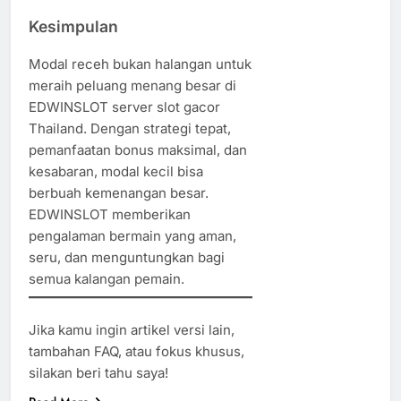
Kesimpulan
Modal receh bukan halangan untuk
meraih peluang menang besar di
EDWINSLOT server slot gacor
Thailand. Dengan strategi tepat,
pemanfaatan bonus maksimal, dan
kesabaran, modal kecil bisa
berbuah kemenangan besar.
EDWINSLOT memberikan
pengalaman bermain yang aman,
seru, dan menguntungkan bagi
semua kalangan pemain.
Jika kamu ingin artikel versi lain,
tambahan FAQ, atau fokus khusus,
silakan beri tahu saya!