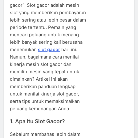
gacor”. Slot gacor adalah mesin
slot yang memberikan pembayaran
lebih sering atau lebih besar dalam
periode tertentu. Pemain yang
mencari peluang untuk menang
lebih banyak sering kali berusaha
menemukan
slot gacor
hari ini.
Namun, bagaimana cara menilai
kinerja mesin slot gacor dan
memilih mesin yang tepat untuk
dimainkan? Artikel ini akan
memberikan panduan lengkap
untuk menilai kinerja slot gacor,
serta tips untuk memaksimalkan
peluang kemenangan Anda.
1.
Apa Itu Slot Gacor?
Sebelum membahas lebih dalam