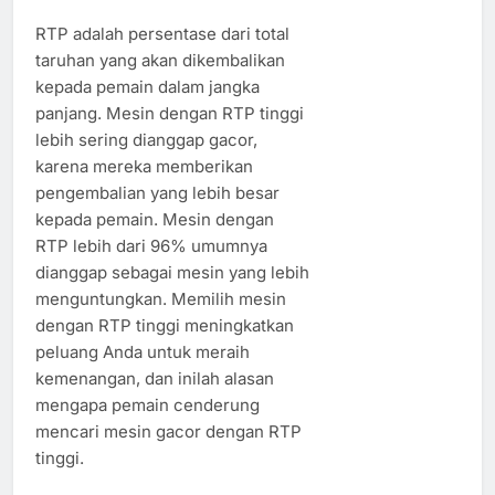
RTP adalah persentase dari total
taruhan yang akan dikembalikan
kepada pemain dalam jangka
panjang. Mesin dengan RTP tinggi
lebih sering dianggap gacor,
karena mereka memberikan
pengembalian yang lebih besar
kepada pemain. Mesin dengan
RTP lebih dari 96% umumnya
dianggap sebagai mesin yang lebih
menguntungkan. Memilih mesin
dengan RTP tinggi meningkatkan
peluang Anda untuk meraih
kemenangan, dan inilah alasan
mengapa pemain cenderung
mencari mesin gacor dengan RTP
tinggi.