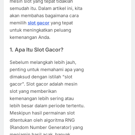
mesin slot yang tepat tidaklah
semudah itu. Dalam artikel ini, kita
akan membahas bagaimana cara
memilih
slot gacor
yang tepat
untuk meningkatkan peluang
kemenangan Anda.
1.
Apa Itu Slot Gacor?
Sebelum melangkah lebih jauh,
penting untuk memahami apa yang
dimaksud dengan istilah “slot
gacor”. Slot gacor adalah mesin
slot yang memberikan
kemenangan lebih sering atau
lebih besar dalam periode tertentu.
Meskipun hasil permainan slot
ditentukan oleh algoritma RNG
(Random Number Generator) yang
menjamin hasil acak, banyak