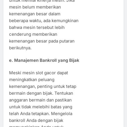
untuk menilai kinerja mesin. Jika
mesin belum memberikan
kemenangan besar dalam
beberapa waktu, ada kemungkinan
bahwa mesin tersebut lebih
cenderung memberikan
kemenangan besar pada putaran
berikutnya.
e.
Manajemen Bankroll yang Bijak
Meski mesin slot gacor dapat
meningkatkan peluang
kemenangan, penting untuk tetap
bermain dengan bijak. Tentukan
anggaran bermain dan pastikan
untuk tidak melebihi batas yang
telah Anda tetapkan. Mengelola
bankroll Anda dengan bijak