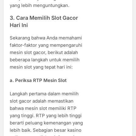
yang lebih menguntungkan.
3.
Cara Memilih Slot Gacor
Hari Ini
Sekarang bahwa Anda memahami
faktor-faktor yang mempengaruhi
mesin slot gacor, berikut adalah
beberapa langkah untuk memilih
mesin slot yang tepat hari ini:
a.
Periksa RTP Mesin Slot
Langkah pertama dalam memilih
slot gacor adalah memastikan
bahwa mesin slot memiliki RTP
yang tinggi. RTP yang lebih tinggi
berarti peluang kemenangan yang
lebih baik. Sebagian besar kasino