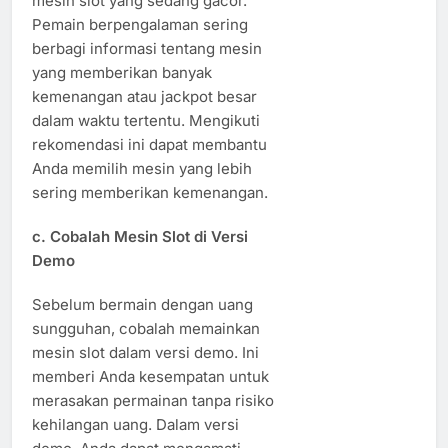
mesin slot yang sedang gacor.
Pemain berpengalaman sering
berbagi informasi tentang mesin
yang memberikan banyak
kemenangan atau jackpot besar
dalam waktu tertentu. Mengikuti
rekomendasi ini dapat membantu
Anda memilih mesin yang lebih
sering memberikan kemenangan.
c.
Cobalah Mesin Slot di Versi
Demo
Sebelum bermain dengan uang
sungguhan, cobalah memainkan
mesin slot dalam versi demo. Ini
memberi Anda kesempatan untuk
merasakan permainan tanpa risiko
kehilangan uang. Dalam versi