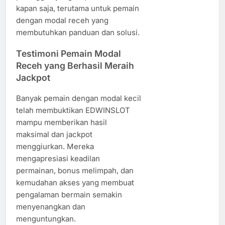
kapan saja, terutama untuk pemain
dengan modal receh yang
membutuhkan panduan dan solusi.
Testimoni Pemain Modal
Receh yang Berhasil Meraih
Jackpot
Banyak pemain dengan modal kecil
telah membuktikan EDWINSLOT
mampu memberikan hasil
maksimal dan jackpot
menggiurkan. Mereka
mengapresiasi keadilan
permainan, bonus melimpah, dan
kemudahan akses yang membuat
pengalaman bermain semakin
menyenangkan dan
menguntungkan.