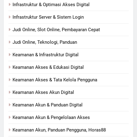
Infrastruktur & Optimasi Akses Digital
Infrastruktur Server & Sistem Login
Judi Online, Slot Online, Pembayaran Cepat
Judi Online, Teknologi, Panduan
Keamanan & Infrastruktur Digital
Keamanan Akses & Edukasi Digital
Keamanan Akses & Tata Kelola Pengguna
Keamanan Akses Akun Digital
Keamanan Akun & Panduan Digital
Keamanan Akun & Pengelolaan Akses
Keamanan Akun, Panduan Pengguna, Horas88