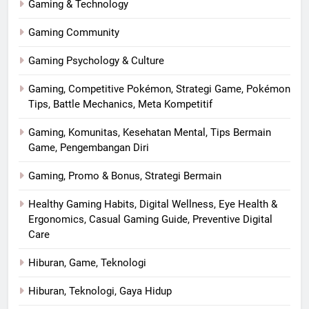
Gaming & Technology
Gaming Community
Gaming Psychology & Culture
Gaming, Competitive Pokémon, Strategi Game, Pokémon
Tips, Battle Mechanics, Meta Kompetitif
Gaming, Komunitas, Kesehatan Mental, Tips Bermain
Game, Pengembangan Diri
Gaming, Promo & Bonus, Strategi Bermain
Healthy Gaming Habits, Digital Wellness, Eye Health &
Ergonomics, Casual Gaming Guide, Preventive Digital
Care
Hiburan, Game, Teknologi
Hiburan, Teknologi, Gaya Hidup