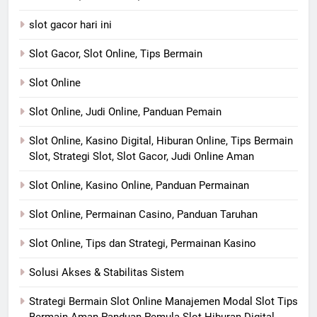
slot gacor hari ini
Slot Gacor, Slot Online, Tips Bermain
Slot Online
Slot Online, Judi Online, Panduan Pemain
Slot Online, Kasino Digital, Hiburan Online, Tips Bermain
Slot, Strategi Slot, Slot Gacor, Judi Online Aman
Slot Online, Kasino Online, Panduan Permainan
Slot Online, Permainan Casino, Panduan Taruhan
Slot Online, Tips dan Strategi, Permainan Kasino
Solusi Akses & Stabilitas Sistem
Strategi Bermain Slot Online Manajemen Modal Slot Tips