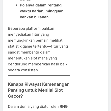
Polanya dalam rentang
waktu harian, mingguan,
bahkan bulanan
Beberapa platform bahkan
menyediakan fitur yang
memungkinkan pemain melihat
statistik game tertentu—fitur yang
sangat membantu dalam
menentukan slot mana yang
cenderung memberikan hasil baik
secara konsisten.
Kenapa Riwayat Kemenangan
Penting untuk Menilai Slot
Gacor?
Dalam dunia yang diatur oleh
RNG