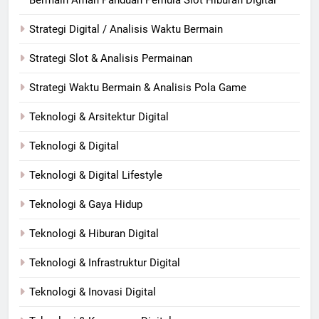
Bermain Aman Panduan Pemula Slot Hiburan Digital
Strategi Digital / Analisis Waktu Bermain
Strategi Slot & Analisis Permainan
Strategi Waktu Bermain & Analisis Pola Game
Teknologi & Arsitektur Digital
Teknologi & Digital
Teknologi & Digital Lifestyle
Teknologi & Gaya Hidup
Teknologi & Hiburan Digital
Teknologi & Infrastruktur Digital
Teknologi & Inovasi Digital