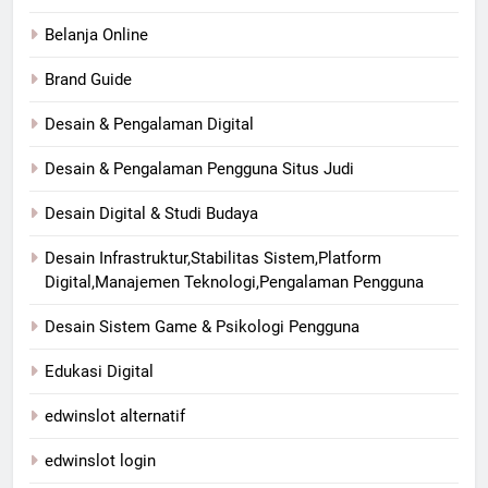
Belanja Online
Brand Guide
Desain & Pengalaman Digital
Desain & Pengalaman Pengguna Situs Judi
Desain Digital & Studi Budaya
Desain Infrastruktur,Stabilitas Sistem,Platform
Digital,Manajemen Teknologi,Pengalaman Pengguna
Desain Sistem Game & Psikologi Pengguna
Edukasi Digital
edwinslot alternatif
edwinslot login