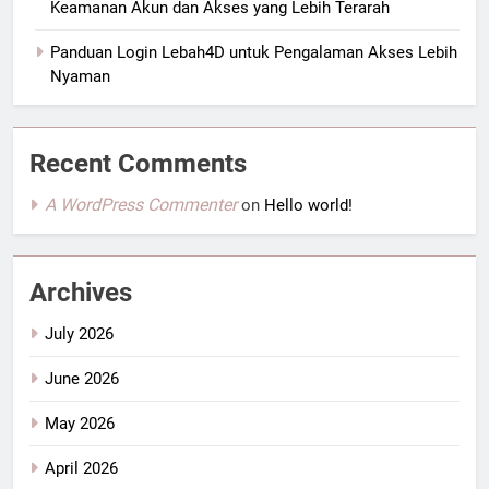
Keamanan Akun dan Akses yang Lebih Terarah
Panduan Login Lebah4D untuk Pengalaman Akses Lebih
Nyaman
Recent Comments
A WordPress Commenter
on
Hello world!
Archives
July 2026
June 2026
May 2026
April 2026