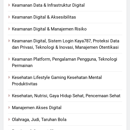
Keamanan Data & Infrastruktur Digital
Keamanan Digital & Aksesibilitas
Keamanan Digital & Manajemen Risiko
Keamanan Digital, Sistem Login Kaya787, Proteksi Data
dan Privasi, Teknologi & Inovasi, Manajemen Otentikasi
Keamanan Platform, Pengalaman Pengguna, Teknologi
Permainan
Kesehatan Lifestyle Gaming Kesehatan Mental
Produktivitas
Kesehatan, Nutrisi, Gaya Hidup Sehat, Pencernaan Sehat
Manajemen Akses Digital
Olahraga, Judi, Taruhan Bola