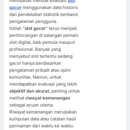
membahas metode evaluasi
slot
gacor
menggunakan data historis
dan pendekatan statistik berbasis
pengalaman pengguna.
Istilah “
slot gacor
” terus menjadi
perbincangan di kalangan pemain
slot digital, baik pemula maupun
profesional. Banyak yang
menyebut slot tertentu sedang
gacor hanya berdasarkan
pengalaman pribadi atau opini
komunitas. Namun, untuk
mendapatkan evaluasi yang lebih
objektif dan akurat
, penting untuk
melihat
riwayat kemenangan
sebagai acuan utama.
Riwayat kemenangan merupakan
kumpulan data atau catatan hasil
permainan dari waktu ke waktu.