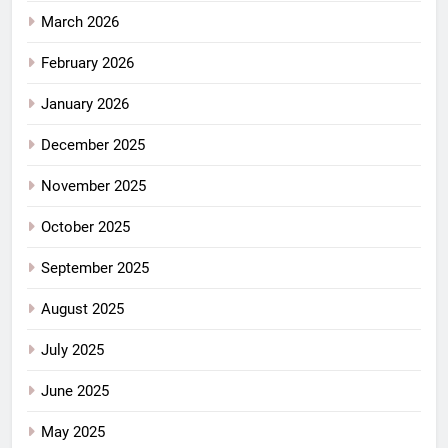
March 2026
February 2026
January 2026
December 2025
November 2025
October 2025
September 2025
August 2025
July 2025
June 2025
May 2025