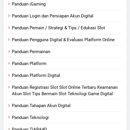
Panduan iGaming
Panduan Login dan Persiapan Akun Digital
Panduan Pemain / Strategi & Tips / Edukasi Slot
Panduan Pengguna Digital & Evaluasi Platform Online
Panduan Permainan
Panduan Platform
Panduan Platform Digital
Panduan Registrasi Slot Slot Online Terbaru Keamanan
Akun Slot Tips Bermain Slot Teknologi Game Digital
Panduan Tahapan Akun Digital
Panduan Teknologi
Panduan TIARA4D