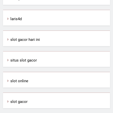
laris4d
slot gacor hari ini
situs slot gacor
slot online
slot gacor