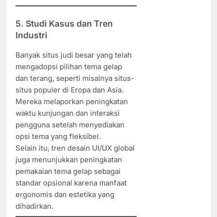
5. Studi Kasus dan Tren
Industri
Banyak situs judi besar yang telah
mengadopsi pilihan tema gelap
dan terang, seperti misalnya situs-
situs populer di Eropa dan Asia.
Mereka melaporkan peningkatan
waktu kunjungan dan interaksi
pengguna setelah menyediakan
opsi tema yang fleksibel.
Selain itu, tren desain UI/UX global
juga menunjukkan peningkatan
pemakaian tema gelap sebagai
standar opsional karena manfaat
ergonomis dan estetika yang
dihadirkan.