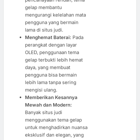
gelap membantu
mengurangi kelelahan mata
pengguna yang bermain
lama di situs judi.
Menghemat Baterai:
Pada
perangkat dengan layar
OLED, penggunaan tema
gelap terbukti lebih hemat
daya, yang membuat
pengguna bisa bermain
lebih lama tanpa sering
mengisi ulang.
Memberikan Kesannya
Mewah dan Modern:
Banyak situs judi
menggunakan tema gelap
untuk menghadirkan nuansa
eksklusif dan elegan, yang