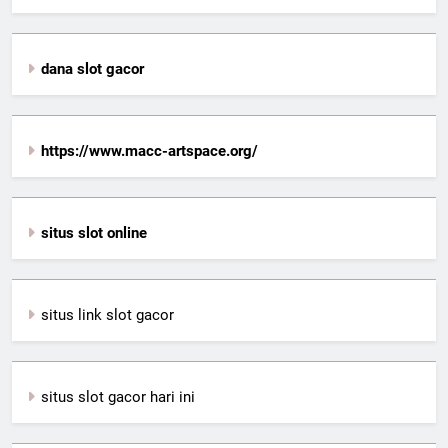
dana slot gacor
https://www.macc-artspace.org/
situs slot online
situs link slot gacor
situs slot gacor hari ini