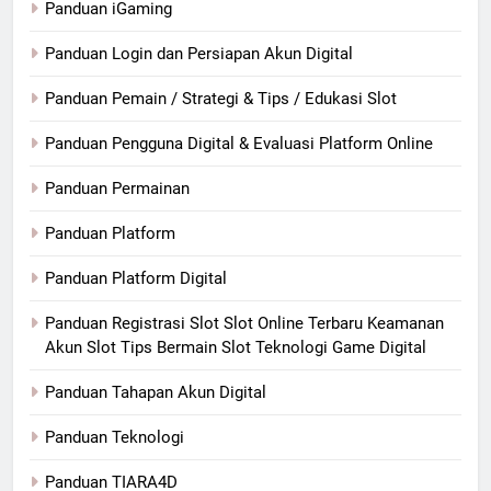
Panduan iGaming
Panduan Login dan Persiapan Akun Digital
Panduan Pemain / Strategi & Tips / Edukasi Slot
Panduan Pengguna Digital & Evaluasi Platform Online
Panduan Permainan
Panduan Platform
Panduan Platform Digital
Panduan Registrasi Slot Slot Online Terbaru Keamanan
Akun Slot Tips Bermain Slot Teknologi Game Digital
Panduan Tahapan Akun Digital
Panduan Teknologi
Panduan TIARA4D