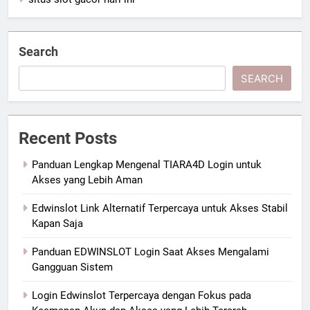
Search
SEARCH
Recent Posts
Panduan Lengkap Mengenal TIARA4D Login untuk
Akses yang Lebih Aman
Edwinslot Link Alternatif Terpercaya untuk Akses Stabil
Kapan Saja
Panduan EDWINSLOT Login Saat Akses Mengalami
Gangguan Sistem
Login Edwinslot Terpercaya dengan Fokus pada