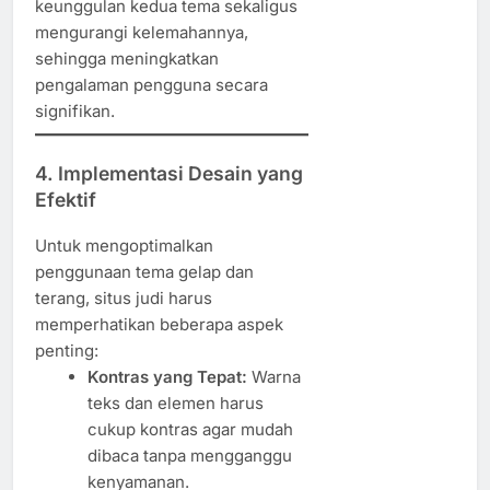
keunggulan kedua tema sekaligus
mengurangi kelemahannya,
sehingga meningkatkan
pengalaman pengguna secara
signifikan.
4. Implementasi Desain yang
Efektif
Untuk mengoptimalkan
penggunaan tema gelap dan
terang, situs judi harus
memperhatikan beberapa aspek
penting:
Kontras yang Tepat:
Warna
teks dan elemen harus
cukup kontras agar mudah
dibaca tanpa mengganggu
kenyamanan.