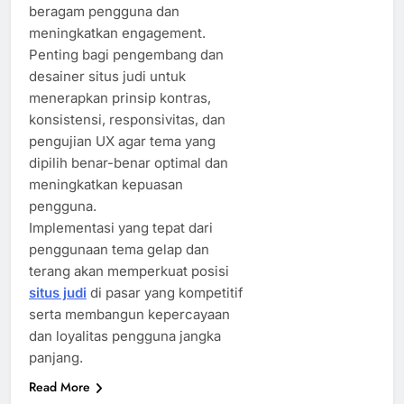
beragam pengguna dan
meningkatkan engagement.
Penting bagi pengembang dan
desainer situs judi untuk
menerapkan prinsip kontras,
konsistensi, responsivitas, dan
pengujian UX agar tema yang
dipilih benar-benar optimal dan
meningkatkan kepuasan
pengguna.
Implementasi yang tepat dari
penggunaan tema gelap dan
terang akan memperkuat posisi
situs judi
di pasar yang kompetitif
serta membangun kepercayaan
dan loyalitas pengguna jangka
panjang.
Read More