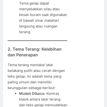
Tema gelap dapat
menyebabkan silau atau
kesan buram saat digunakan
di bawah sinar matahari
langsung atau ruangan
terang.
2. Tema Terang: Kelebihan
dan Penerapan
Tema terang memakai latar
belakang putih atau cerah dengan
teks gelap. Ini adalah tema yang
paling umum dan memiliki
keunggulan sebagai berikut:
Mudah Dibaca:
Kontras
klasik antara latar terang
dan teks gelap memudahkan