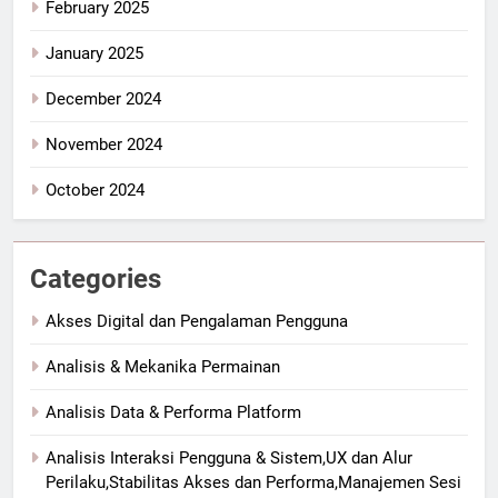
February 2025
January 2025
December 2024
November 2024
October 2024
Categories
Akses Digital dan Pengalaman Pengguna
Analisis & Mekanika Permainan
Analisis Data & Performa Platform
Analisis Interaksi Pengguna & Sistem,UX dan Alur
Perilaku,Stabilitas Akses dan Performa,Manajemen Sesi