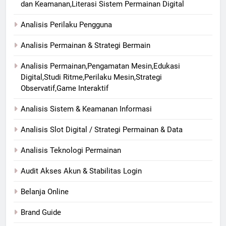
dan Keamanan,Literasi Sistem Permainan Digital
Analisis Perilaku Pengguna
Analisis Permainan & Strategi Bermain
Analisis Permainan,Pengamatan Mesin,Edukasi
Digital,Studi Ritme,Perilaku Mesin,Strategi
Observatif,Game Interaktif
Analisis Sistem & Keamanan Informasi
Analisis Slot Digital / Strategi Permainan & Data
Analisis Teknologi Permainan
Audit Akses Akun & Stabilitas Login
Belanja Online
Brand Guide