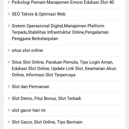
Psikologi Pemain Manajemen Emosi Edukasi Slot 4D
SEO Teknis & Optimasi Web
Sistem Operasional Digital,Manajemen Platform
Terpadu,Stabilitas Infrastruktur Online,Pengalaman
Pengguna Berkelanjutan
situs slot online
Situs Slot Online, Panduan Pemula, Tips Login Aman,
Edukasi Slot Online, Update Link Slot, Keamanan Akun
Online, Informasi Slot Terpercaya
Slot dan Permainan
Slot Demo, Fitur Bonus, Slot Terbaik
slot gacor hari ini
Slot Gacor, Slot Online, Tips Bermain