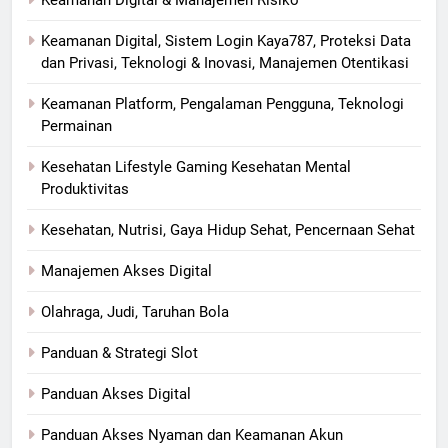
Keamanan Digital, Sistem Login Kaya787, Proteksi Data
dan Privasi, Teknologi & Inovasi, Manajemen Otentikasi
Keamanan Platform, Pengalaman Pengguna, Teknologi
Permainan
Kesehatan Lifestyle Gaming Kesehatan Mental
Produktivitas
Kesehatan, Nutrisi, Gaya Hidup Sehat, Pencernaan Sehat
Manajemen Akses Digital
Olahraga, Judi, Taruhan Bola
Panduan & Strategi Slot
Panduan Akses Digital
Panduan Akses Nyaman dan Keamanan Akun