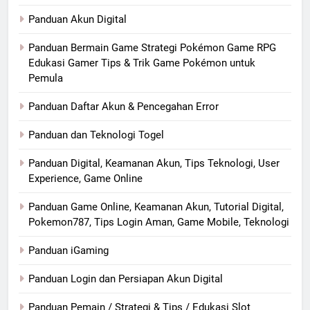
Panduan Akun Digital
Panduan Bermain Game Strategi Pokémon Game RPG
Edukasi Gamer Tips & Trik Game Pokémon untuk
Pemula
Panduan Daftar Akun & Pencegahan Error
Panduan dan Teknologi Togel
Panduan Digital, Keamanan Akun, Tips Teknologi, User
Experience, Game Online
Panduan Game Online, Keamanan Akun, Tutorial Digital,
Pokemon787, Tips Login Aman, Game Mobile, Teknologi
Panduan iGaming
Panduan Login dan Persiapan Akun Digital
Panduan Pemain / Strategi & Tips / Edukasi Slot