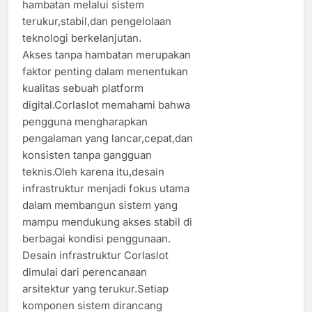
hambatan melalui sistem
terukur,stabil,dan pengelolaan
teknologi berkelanjutan.
Akses tanpa hambatan merupakan
faktor penting dalam menentukan
kualitas sebuah platform
digital.Corlaslot memahami bahwa
pengguna mengharapkan
pengalaman yang lancar,cepat,dan
konsisten tanpa gangguan
teknis.Oleh karena itu,desain
infrastruktur menjadi fokus utama
dalam membangun sistem yang
mampu mendukung akses stabil di
berbagai kondisi penggunaan.
Desain infrastruktur Corlaslot
dimulai dari perencanaan
arsitektur yang terukur.Setiap
komponen sistem dirancang