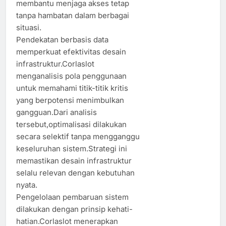
membantu menjaga akses tetap
tanpa hambatan dalam berbagai
situasi.
Pendekatan berbasis data
memperkuat efektivitas desain
infrastruktur.Corlaslot
menganalisis pola penggunaan
untuk memahami titik-titik kritis
yang berpotensi menimbulkan
gangguan.Dari analisis
tersebut,optimalisasi dilakukan
secara selektif tanpa mengganggu
keseluruhan sistem.Strategi ini
memastikan desain infrastruktur
selalu relevan dengan kebutuhan
nyata.
Pengelolaan pembaruan sistem
dilakukan dengan prinsip kehati-
hatian.Corlaslot menerapkan