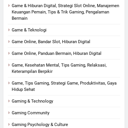
Game & Hiburan Digital, Strategi Slot Online, Manajemen
Keuangan Pemain, Tips & Trik Gaming, Pengalaman
Bermain
Game & Teknologi
Game Online, Bandar Slot, Hiburan Digital
Game Online, Panduan Bermain, Hiburan Digital
Game, Kesehatan Mental, Tips Gaming, Relaksasi,
Keterampilan Berpikir
Game, Tips Gaming, Strategi Game, Produktivitas, Gaya
Hidup Sehat
Gaming & Technology
Gaming Community
Gaming Psychology & Culture