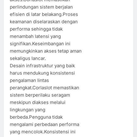
perlindungan sistem berjalan
efisien di latar belakang.Proses
keamanan diselaraskan dengan
performa sehingga tidak
menambah latensi yang
signifikan.Keseimbangan ini
memungkinkan akses tetap aman
sekaligus lancar.
Desain infrastruktur yang baik
harus mendukung konsistensi
pengalaman lintas
perangkat.Corlaslot memastikan
sistem berperilaku seragam
meskipun diakses melalui
lingkungan yang
berbeda.Pengguna tidak
mengalami perbedaan performa
yang mencolok.Konsistensi ini