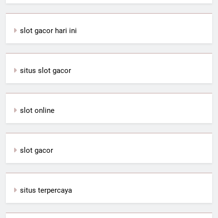
slot gacor hari ini
situs slot gacor
slot online
slot gacor
situs terpercaya