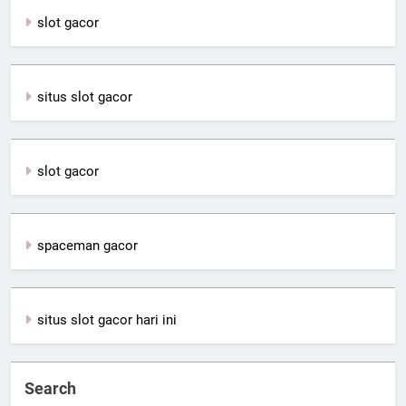
slot gacor
situs slot gacor
slot gacor
spaceman gacor
situs slot gacor hari ini
Search