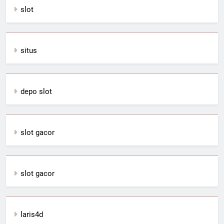
slot
situs
depo slot
slot gacor
slot gacor
laris4d