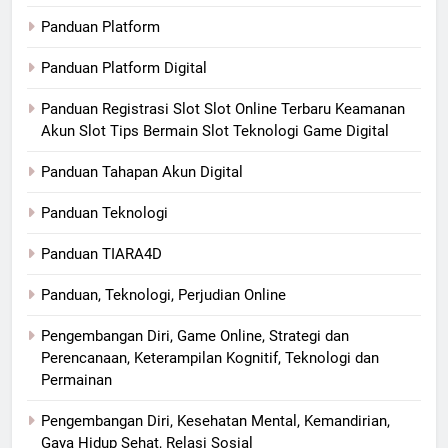
Panduan Platform
Panduan Platform Digital
Panduan Registrasi Slot Slot Online Terbaru Keamanan
Akun Slot Tips Bermain Slot Teknologi Game Digital
Panduan Tahapan Akun Digital
Panduan Teknologi
Panduan TIARA4D
Panduan, Teknologi, Perjudian Online
Pengembangan Diri, Game Online, Strategi dan
Perencanaan, Keterampilan Kognitif, Teknologi dan
Permainan
Pengembangan Diri, Kesehatan Mental, Kemandirian,
Gaya Hidup Sehat, Relasi Sosial