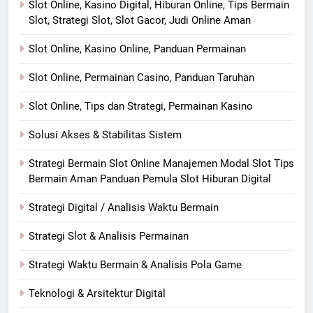
Slot Online, Kasino Digital, Hiburan Online, Tips Bermain
Slot, Strategi Slot, Slot Gacor, Judi Online Aman
Slot Online, Kasino Online, Panduan Permainan
Slot Online, Permainan Casino, Panduan Taruhan
Slot Online, Tips dan Strategi, Permainan Kasino
Solusi Akses & Stabilitas Sistem
Strategi Bermain Slot Online Manajemen Modal Slot Tips
Bermain Aman Panduan Pemula Slot Hiburan Digital
Strategi Digital / Analisis Waktu Bermain
Strategi Slot & Analisis Permainan
Strategi Waktu Bermain & Analisis Pola Game
Teknologi & Arsitektur Digital