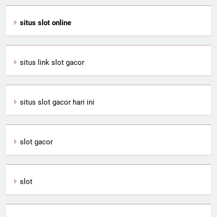
situs slot online
situs link slot gacor
situs slot gacor hari ini
slot gacor
slot