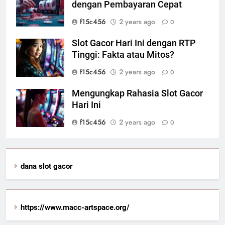
dengan Pembayaran Cepat
f15c456
2 years ago
0
Slot Gacor Hari Ini dengan RTP
Tinggi: Fakta atau Mitos?
f15c456
2 years ago
0
Mengungkap Rahasia Slot Gacor
Hari Ini
f15c456
2 years ago
0
dana slot gacor
https://www.macc-artspace.org/