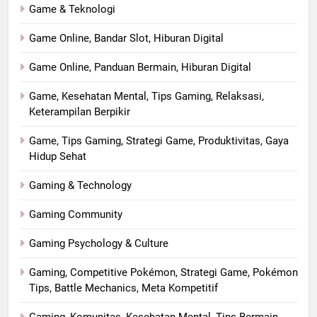
Game & Teknologi
Game Online, Bandar Slot, Hiburan Digital
Game Online, Panduan Bermain, Hiburan Digital
Game, Kesehatan Mental, Tips Gaming, Relaksasi,
Keterampilan Berpikir
Game, Tips Gaming, Strategi Game, Produktivitas, Gaya
Hidup Sehat
Gaming & Technology
Gaming Community
Gaming Psychology & Culture
Gaming, Competitive Pokémon, Strategi Game, Pokémon
Tips, Battle Mechanics, Meta Kompetitif
Gaming, Komunitas, Kesehatan Mental, Tips Bermain