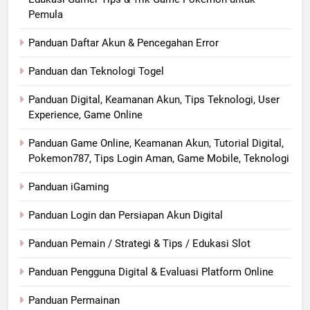
Pemula
Panduan Daftar Akun & Pencegahan Error
Panduan dan Teknologi Togel
Panduan Digital, Keamanan Akun, Tips Teknologi, User
Experience, Game Online
Panduan Game Online, Keamanan Akun, Tutorial Digital,
Pokemon787, Tips Login Aman, Game Mobile, Teknologi
Panduan iGaming
Panduan Login dan Persiapan Akun Digital
Panduan Pemain / Strategi & Tips / Edukasi Slot
Panduan Pengguna Digital & Evaluasi Platform Online
Panduan Permainan