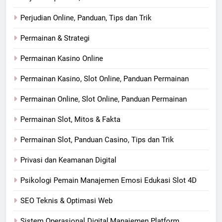
Perjudian Online, Panduan, Tips dan Trik
Permainan & Strategi
Permainan Kasino Online
Permainan Kasino, Slot Online, Panduan Permainan
Permainan Online, Slot Online, Panduan Permainan
Permainan Slot, Mitos & Fakta
Permainan Slot, Panduan Casino, Tips dan Trik
Privasi dan Keamanan Digital
Psikologi Pemain Manajemen Emosi Edukasi Slot 4D
SEO Teknis & Optimasi Web
Sistem Operasional Digital,Manajemen Platform