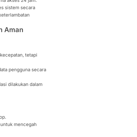
ama akses 24 jam.
es sistem secara
keterlambatan
an Aman
ecepatan, tetapi
 data pengguna secara
asi dilakukan dalam
op.
ta untuk mencegah