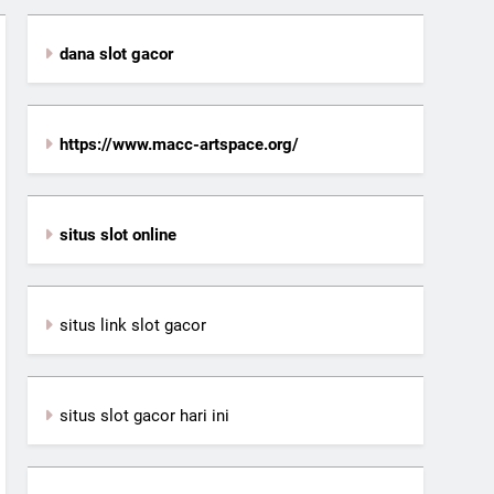
dana slot gacor
https://www.macc-artspace.org/
situs slot online
situs link slot gacor
situs slot gacor hari ini