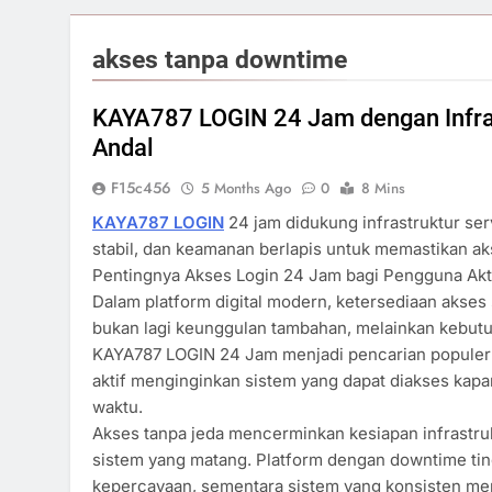
akses tanpa downtime
KAYA787 LOGIN 24 Jam dengan Infras
Andal
F15c456
5 Months Ago
0
8 Mins
KAYA787 LOGIN
24 jam didukung infrastruktur ser
stabil, dan keamanan berlapis untuk memastikan a
Pentingnya Akses Login 24 Jam bagi Pengguna Akt
Dalam platform digital modern, ketersediaan akses
bukan lagi keunggulan tambahan, melainkan kebut
KAYA787 LOGIN 24 Jam menjadi pencarian populer
aktif menginginkan sistem yang dapat diakses kapa
waktu.
Akses tanpa jeda mencerminkan kesiapan infrastr
sistem yang matang. Platform dengan downtime tin
kepercayaan, sementara sistem yang konsisten me