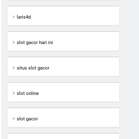
laris4d
slot gacor hari ini
situs slot gacor
slot online
slot gacor