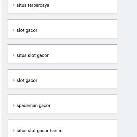
situs terpercaya
slot gacor
situs slot gacor
slot gacor
spaceman gacor
situs slot gacor hari ini