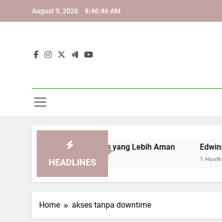
Skip
August 9, 2026
8:46:47 AM
to
content
The
Temukan P
ogin untuk Akses yang Lebih Aman
Edwinslot Link Alt
1 Month Ago
HEADLINES
Home
akses tanpa downtime