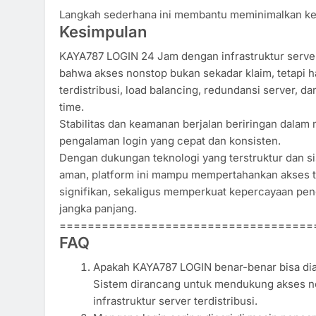
Langkah sederhana ini membantu meminimalkan ken
Kesimpulan
KAYA787 LOGIN 24 Jam dengan infrastruktur serve
bahwa akses nonstop bukan sekadar klaim, tetapi ha
terdistribusi, load balancing, redundansi server, da
time.
Stabilitas dan keamanan berjalan beriringan dalam
pengalaman login yang cepat dan konsisten.
Dengan dukungan teknologi yang terstruktur dan si
aman, platform ini mampu mempertahankan akses 
signifikan, sekaligus memperkuat kepercayaan pen
jangka panjang.
====================================
FAQ
Apakah KAYA787 LOGIN benar-benar bisa di
Sistem dirancang untuk mendukung akses 
infrastruktur server terdistribusi.