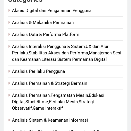
Akses Digital dan Pengalaman Pengguna
Analisis & Mekanika Permainan
Analisis Data & Performa Platform
Analisis Interaksi Pengguna & Sistem,UX dan Alur
Perilaku,Stabilitas Akses dan Performa,Manajemen Sesi
dan Keamanan,Literasi Sistem Permainan Digital
Analisis Perilaku Pengguna
Analisis Permainan & Strategi Bermain
Analisis Permainan,Pengamatan Mesin,Edukasi
Digital,Studi Ritme,Perilaku Mesin,Strategi
Observatif,Game Interaktif
Analisis Sistem & Keamanan Informasi