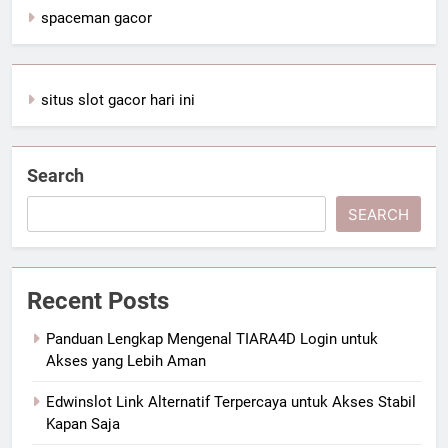
spaceman gacor
situs slot gacor hari ini
Search
SEARCH
Recent Posts
Panduan Lengkap Mengenal TIARA4D Login untuk
Akses yang Lebih Aman
Edwinslot Link Alternatif Terpercaya untuk Akses Stabil
Kapan Saja