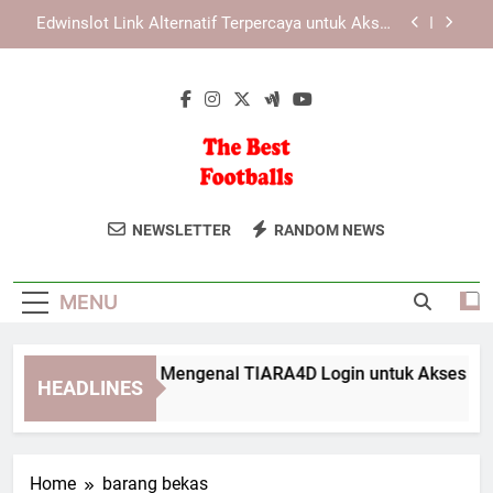
Skip
Panduan EDWINSLOT Login Saat Akses
to
Mengalami Gangguan Sistem
content
Login Edwinslot Terpercaya dengan Fokus pada
Keamanan Akun dan Akses yang Lebih Terarah
Panduan Lengkap Mengenal TIARA4D Login untuk
Akses yang Lebih Aman
Edwinslot Link Alternatif Terpercaya untuk Akses
Stabil Kapan Saja
The Best
Temukan Panduan Dan Ulasan Bola
Panduan EDWINSLOT Login Saat Akses
NEWSLETTER
RANDOM NEWS
Mengalami Gangguan Sistem
Footballs
Sepak Terbaik Di The Best Footballs.
Login Edwinslot Terpercaya dengan Fokus pada
Pilihan Tepat Untuk Penggemar Sepak
Keamanan Akun dan Akses yang Lebih Terarah
MENU
Bola.
nduan Lengkap Mengenal TIARA4D Login untuk Akses yang 
HEADLINES
Month Ago
Home
barang bekas