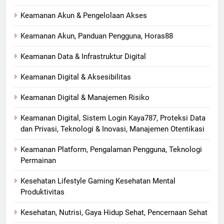
Keamanan Akun & Pengelolaan Akses
Keamanan Akun, Panduan Pengguna, Horas88
Keamanan Data & Infrastruktur Digital
Keamanan Digital & Aksesibilitas
Keamanan Digital & Manajemen Risiko
Keamanan Digital, Sistem Login Kaya787, Proteksi Data
dan Privasi, Teknologi & Inovasi, Manajemen Otentikasi
Keamanan Platform, Pengalaman Pengguna, Teknologi
Permainan
Kesehatan Lifestyle Gaming Kesehatan Mental
Produktivitas
Kesehatan, Nutrisi, Gaya Hidup Sehat, Pencernaan Sehat