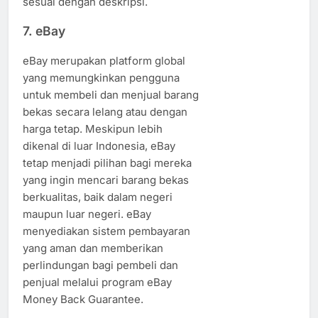
sesuai dengan deskripsi.
7.
eBay
eBay merupakan platform global
yang memungkinkan pengguna
untuk membeli dan menjual barang
bekas secara lelang atau dengan
harga tetap. Meskipun lebih
dikenal di luar Indonesia, eBay
tetap menjadi pilihan bagi mereka
yang ingin mencari barang bekas
berkualitas, baik dalam negeri
maupun luar negeri. eBay
menyediakan sistem pembayaran
yang aman dan memberikan
perlindungan bagi pembeli dan
penjual melalui program eBay
Money Back Guarantee.