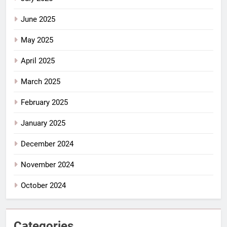
June 2025
May 2025
April 2025
March 2025
February 2025
January 2025
December 2024
November 2024
October 2024
Categories