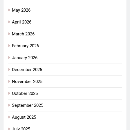
May 2026
April 2026
March 2026
February 2026
January 2026
December 2025
November 2025
October 2025
September 2025
August 2025
July 2025