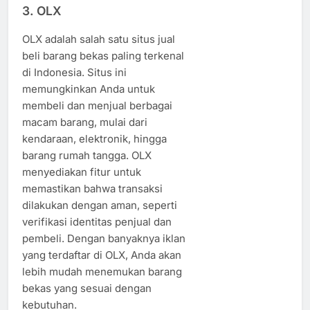
3.
OLX
OLX adalah salah satu situs jual
beli barang bekas paling terkenal
di Indonesia. Situs ini
memungkinkan Anda untuk
membeli dan menjual berbagai
macam barang, mulai dari
kendaraan, elektronik, hingga
barang rumah tangga. OLX
menyediakan fitur untuk
memastikan bahwa transaksi
dilakukan dengan aman, seperti
verifikasi identitas penjual dan
pembeli. Dengan banyaknya iklan
yang terdaftar di OLX, Anda akan
lebih mudah menemukan barang
bekas yang sesuai dengan
kebutuhan.