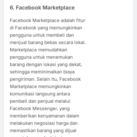
6.
Facebook Marketplace
Facebook Marketplace adalah fitur
di Facebook yang memungkinkan
pengguna untuk membeli dan
menjual barang bekas secara lokal.
Marketplace memudahkan
pengguna untuk menemukan
barang dengan lokasi yang dekat,
sehingga meminimalkan biaya
pengiriman. Selain itu, Facebook
Marketplace memungkinkan
komunikasi langsung antara
pembeli dan penjual melalui
Facebook Messenger, yang
memberikan kenyamanan dalam
melakukan negosiasi harga dan
memastikan barang yang dijual