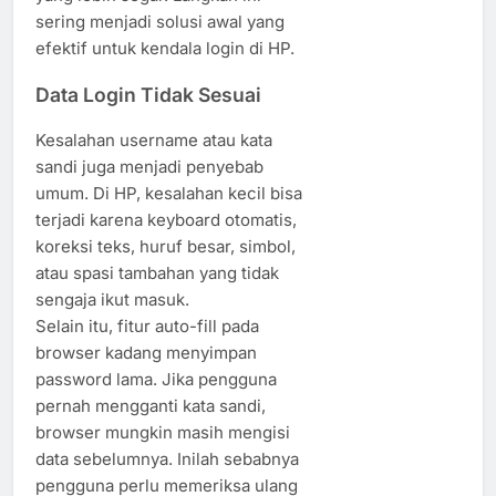
sering menjadi solusi awal yang
efektif untuk kendala login di HP.
Data Login Tidak Sesuai
Kesalahan username atau kata
sandi juga menjadi penyebab
umum. Di HP, kesalahan kecil bisa
terjadi karena keyboard otomatis,
koreksi teks, huruf besar, simbol,
atau spasi tambahan yang tidak
sengaja ikut masuk.
Selain itu, fitur auto-fill pada
browser kadang menyimpan
password lama. Jika pengguna
pernah mengganti kata sandi,
browser mungkin masih mengisi
data sebelumnya. Inilah sebabnya
pengguna perlu memeriksa ulang