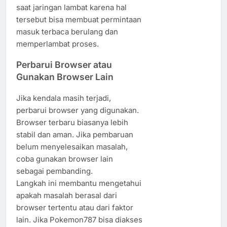
saat jaringan lambat karena hal
tersebut bisa membuat permintaan
masuk terbaca berulang dan
memperlambat proses.
Perbarui Browser atau
Gunakan Browser Lain
Jika kendala masih terjadi,
perbarui browser yang digunakan.
Browser terbaru biasanya lebih
stabil dan aman. Jika pembaruan
belum menyelesaikan masalah,
coba gunakan browser lain
sebagai pembanding.
Langkah ini membantu mengetahui
apakah masalah berasal dari
browser tertentu atau dari faktor
lain. Jika Pokemon787 bisa diakses