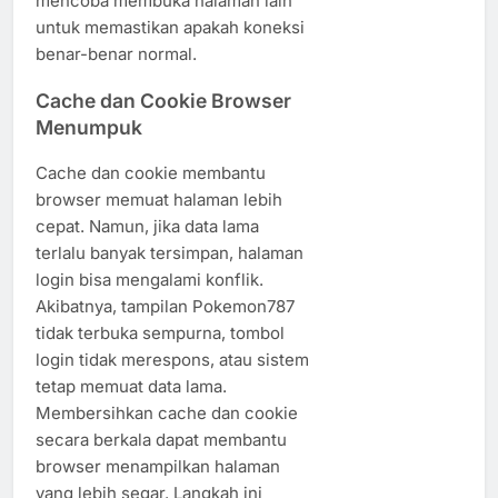
mencoba membuka halaman lain
untuk memastikan apakah koneksi
benar-benar normal.
Cache dan Cookie Browser
Menumpuk
Cache dan cookie membantu
browser memuat halaman lebih
cepat. Namun, jika data lama
terlalu banyak tersimpan, halaman
login bisa mengalami konflik.
Akibatnya, tampilan Pokemon787
tidak terbuka sempurna, tombol
login tidak merespons, atau sistem
tetap memuat data lama.
Membersihkan cache dan cookie
secara berkala dapat membantu
browser menampilkan halaman
yang lebih segar. Langkah ini