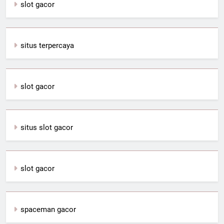
slot gacor
situs terpercaya
slot gacor
situs slot gacor
slot gacor
spaceman gacor