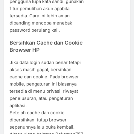
pengguna lupa kata sandi, gunakan
fitur pemulihan akun apabila
tersedia. Cara ini lebih aman
dibanding mencoba menebak
password berulang kali.
Bersihkan Cache dan Cookie
Browser HP
Jika data login sudah benar tetapi
akses masih gagal, bersihkan
cache dan cookie. Pada browser
mobile, pengaturan ini biasanya
tersedia di menu privasi, riwayat
penelusuran, atau pengaturan
aplikasi.
Setelah cache dan cookie
dibersihkan, tutup browser
sepenuhnya lalu buka kembali.