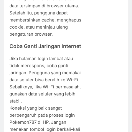
data tersimpan di browser utama.
Setelah itu, pengguna dapat
membersihkan cache, menghapus
cookie, atau meninjau ulang
pengaturan browser.
Coba Ganti Jaringan Internet
Jika halaman login lambat atau
tidak merespons, coba ganti
jaringan. Pengguna yang memakai
data seluler bisa beralih ke Wi-Fi.
Sebaliknya, jika Wi-Fi bermasalah,
gunakan data seluler yang lebih
stabil.
Koneksi yang baik sangat
berpengaruh pada proses login
Pokemon787 di HP. Jangan
menekan tombol login berkali-kali