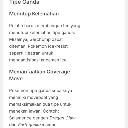
Tipe Ganda
Menutup Kelemahan
Pelatih harus membangun tim yang
menutupi kelemahan tipe ganda.
Misalnya, Garchomp dapat
ditemani Pokémon Ice-resist
seperti Heatran untuk
mengantisipasi ancaman Ice.
Memanfaatkan Coverage
Move
Pokémon tipe ganda sebaiknya
memiliki movepool yang
memaksimalkan dua tipe untuk
menekan lawan. Contoh:
Salamence dengan
Dragon Claw
dan
Earthquake
mampu