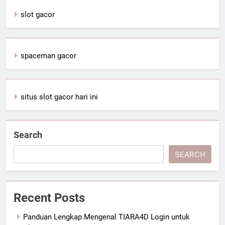
slot gacor
spaceman gacor
situs slot gacor hari ini
Search
SEARCH
Recent Posts
Panduan Lengkap Mengenal TIARA4D Login untuk