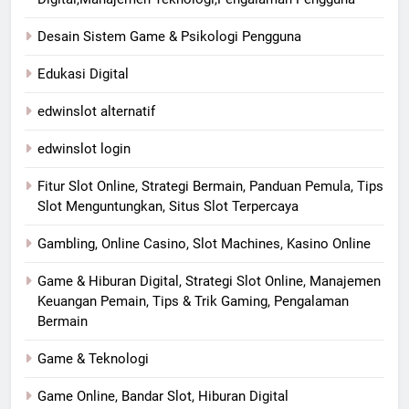
Desain Sistem Game & Psikologi Pengguna
Edukasi Digital
edwinslot alternatif
edwinslot login
Fitur Slot Online, Strategi Bermain, Panduan Pemula, Tips
Slot Menguntungkan, Situs Slot Terpercaya
Gambling, Online Casino, Slot Machines, Kasino Online
Game & Hiburan Digital, Strategi Slot Online, Manajemen
Keuangan Pemain, Tips & Trik Gaming, Pengalaman
Bermain
Game & Teknologi
Game Online, Bandar Slot, Hiburan Digital