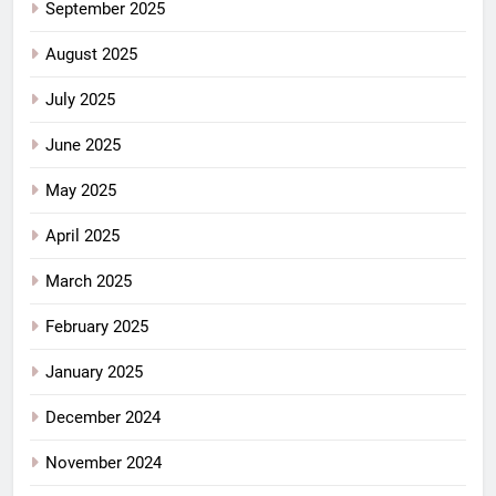
September 2025
August 2025
July 2025
June 2025
May 2025
April 2025
March 2025
February 2025
January 2025
December 2024
November 2024