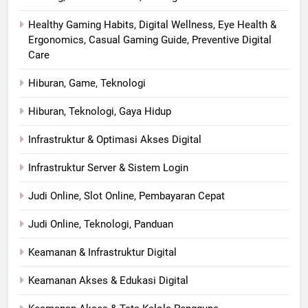
Healthy Gaming Habits, Digital Wellness, Eye Health &
Ergonomics, Casual Gaming Guide, Preventive Digital
Care
Hiburan, Game, Teknologi
Hiburan, Teknologi, Gaya Hidup
Infrastruktur & Optimasi Akses Digital
Infrastruktur Server & Sistem Login
Judi Online, Slot Online, Pembayaran Cepat
Judi Online, Teknologi, Panduan
Keamanan & Infrastruktur Digital
Keamanan Akses & Edukasi Digital