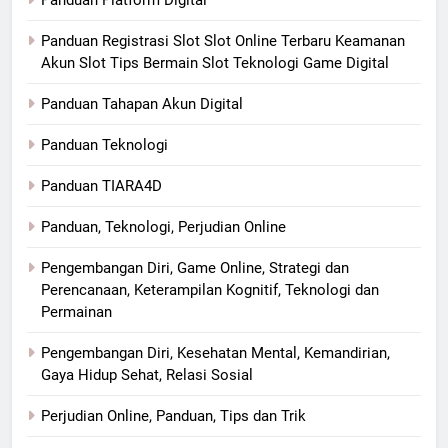
Panduan Registrasi Slot Slot Online Terbaru Keamanan
Akun Slot Tips Bermain Slot Teknologi Game Digital
Panduan Tahapan Akun Digital
Panduan Teknologi
Panduan TIARA4D
Panduan, Teknologi, Perjudian Online
Pengembangan Diri, Game Online, Strategi dan
Perencanaan, Keterampilan Kognitif, Teknologi dan
Permainan
Pengembangan Diri, Kesehatan Mental, Kemandirian,
Gaya Hidup Sehat, Relasi Sosial
Perjudian Online, Panduan, Tips dan Trik