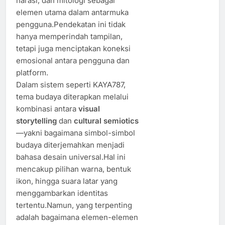
narasi, dan mitologi sebagai
elemen utama dalam antarmuka
pengguna.Pendekatan ini tidak
hanya memperindah tampilan,
tetapi juga menciptakan koneksi
emosional antara pengguna dan
platform.
Dalam sistem seperti KAYA787,
tema budaya diterapkan melalui
kombinasi antara
visual
storytelling
dan
cultural semiotics
—yakni bagaimana simbol-simbol
budaya diterjemahkan menjadi
bahasa desain universal.Hal ini
mencakup pilihan warna, bentuk
ikon, hingga suara latar yang
menggambarkan identitas
tertentu.Namun, yang terpenting
adalah bagaimana elemen-elemen