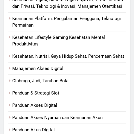
dan Privasi, Teknologi & Inovasi, Manajemen Otentikasi
Keamanan Platform, Pengalaman Pengguna, Teknologi
Permainan
Kesehatan Lifestyle Gaming Kesehatan Mental
Produktivitas
Kesehatan, Nutrisi, Gaya Hidup Sehat, Pencernaan Sehat
Manajemen Akses Digital
Olahraga, Judi, Taruhan Bola
Panduan & Strategi Slot
Panduan Akses Digital
Panduan Akses Nyaman dan Keamanan Akun
Panduan Akun Digital