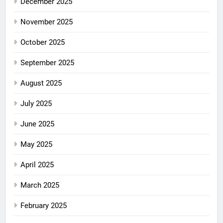
December 2025
November 2025
October 2025
September 2025
August 2025
July 2025
June 2025
May 2025
April 2025
March 2025
February 2025