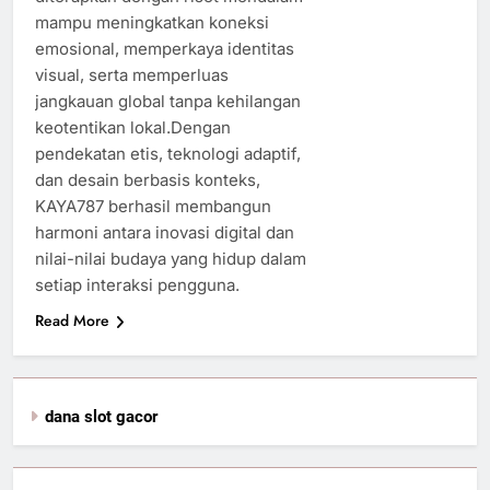
mampu meningkatkan koneksi
emosional, memperkaya identitas
visual, serta memperluas
jangkauan global tanpa kehilangan
keotentikan lokal.Dengan
pendekatan etis, teknologi adaptif,
dan desain berbasis konteks,
KAYA787 berhasil membangun
harmoni antara inovasi digital dan
nilai-nilai budaya yang hidup dalam
setiap interaksi pengguna.
Read More
dana slot gacor