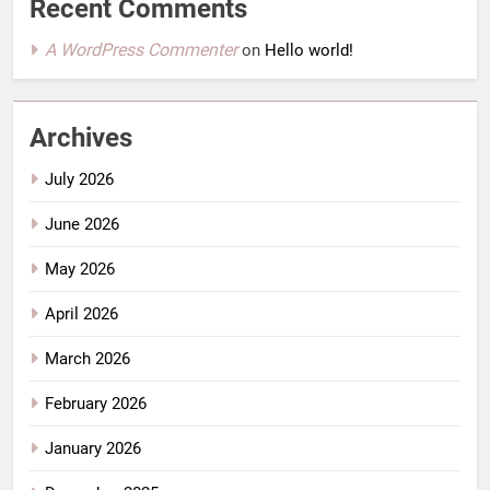
Recent Comments
A WordPress Commenter
on
Hello world!
Archives
July 2026
June 2026
May 2026
April 2026
March 2026
February 2026
January 2026