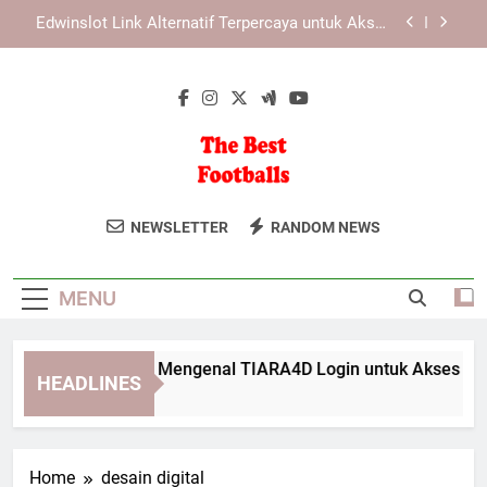
Skip
Panduan EDWINSLOT Login Saat Akses
to
Mengalami Gangguan Sistem
content
Login Edwinslot Terpercaya dengan Fokus pada
Keamanan Akun dan Akses yang Lebih Terarah
Panduan Lengkap Mengenal TIARA4D Login untuk
Akses yang Lebih Aman
Edwinslot Link Alternatif Terpercaya untuk Akses
Stabil Kapan Saja
The Best
Temukan Panduan Dan Ulasan Bola
Panduan EDWINSLOT Login Saat Akses
NEWSLETTER
RANDOM NEWS
Mengalami Gangguan Sistem
Footballs
Sepak Terbaik Di The Best Footballs.
Login Edwinslot Terpercaya dengan Fokus pada
Pilihan Tepat Untuk Penggemar Sepak
Keamanan Akun dan Akses yang Lebih Terarah
MENU
Bola.
nduan Lengkap Mengenal TIARA4D Login untuk Akses yang 
HEADLINES
Weeks Ago
Home
desain digital