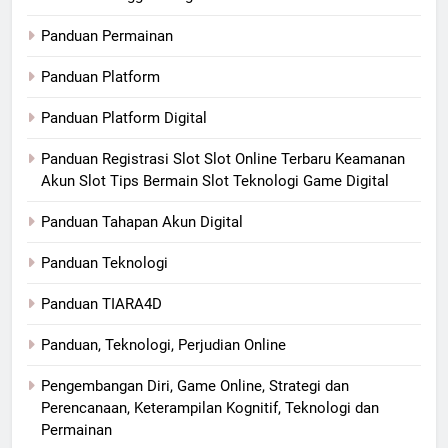
Panduan Permainan
Panduan Platform
Panduan Platform Digital
Panduan Registrasi Slot Slot Online Terbaru Keamanan
Akun Slot Tips Bermain Slot Teknologi Game Digital
Panduan Tahapan Akun Digital
Panduan Teknologi
Panduan TIARA4D
Panduan, Teknologi, Perjudian Online
Pengembangan Diri, Game Online, Strategi dan
Perencanaan, Keterampilan Kognitif, Teknologi dan
Permainan