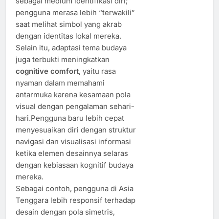
sebagai medium identifikasi diri;
pengguna merasa lebih “terwakili”
saat melihat simbol yang akrab
dengan identitas lokal mereka.
Selain itu, adaptasi tema budaya
juga terbukti meningkatkan
cognitive comfort
, yaitu rasa
nyaman dalam memahami
antarmuka karena kesamaan pola
visual dengan pengalaman sehari-
hari.Pengguna baru lebih cepat
menyesuaikan diri dengan struktur
navigasi dan visualisasi informasi
ketika elemen desainnya selaras
dengan kebiasaan kognitif budaya
mereka.
Sebagai contoh, pengguna di Asia
Tenggara lebih responsif terhadap
desain dengan pola simetris,