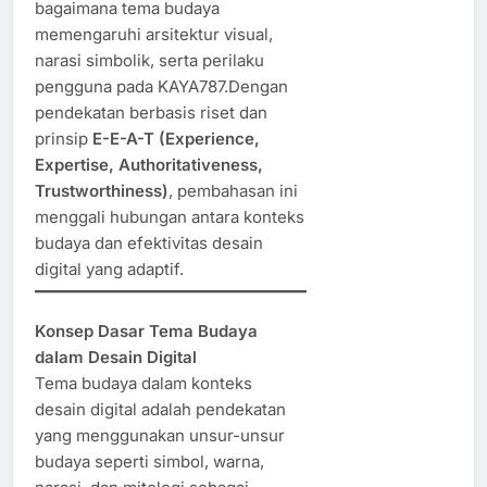
bagaimana tema budaya
memengaruhi arsitektur visual,
narasi simbolik, serta perilaku
pengguna pada KAYA787.Dengan
pendekatan berbasis riset dan
prinsip
E-E-A-T (Experience,
Expertise, Authoritativeness,
Trustworthiness)
, pembahasan ini
menggali hubungan antara konteks
budaya dan efektivitas desain
digital yang adaptif.
Konsep Dasar Tema Budaya
dalam Desain Digital
Tema budaya dalam konteks
desain digital adalah pendekatan
yang menggunakan unsur-unsur
budaya seperti simbol, warna,