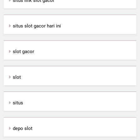
situs link slot gacor
situs slot gacor hari ini
slot gacor
slot
situs
depo slot