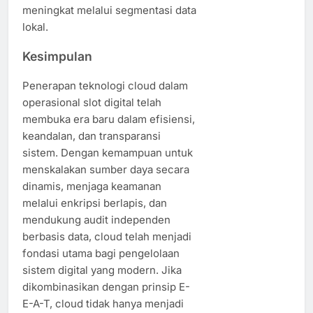
meningkat melalui segmentasi data
lokal.
Kesimpulan
Penerapan teknologi cloud dalam
operasional slot digital telah
membuka era baru dalam efisiensi,
keandalan, dan transparansi
sistem. Dengan kemampuan untuk
menskalakan sumber daya secara
dinamis, menjaga keamanan
melalui enkripsi berlapis, dan
mendukung audit independen
berbasis data, cloud telah menjadi
fondasi utama bagi pengelolaan
sistem digital yang modern. Jika
dikombinasikan dengan prinsip E-
E-A-T, cloud tidak hanya menjadi