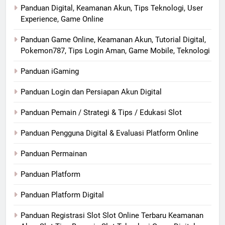
Panduan Digital, Keamanan Akun, Tips Teknologi, User
Experience, Game Online
Panduan Game Online, Keamanan Akun, Tutorial Digital,
Pokemon787, Tips Login Aman, Game Mobile, Teknologi
Panduan iGaming
Panduan Login dan Persiapan Akun Digital
Panduan Pemain / Strategi & Tips / Edukasi Slot
Panduan Pengguna Digital & Evaluasi Platform Online
Panduan Permainan
Panduan Platform
Panduan Platform Digital
Panduan Registrasi Slot Slot Online Terbaru Keamanan