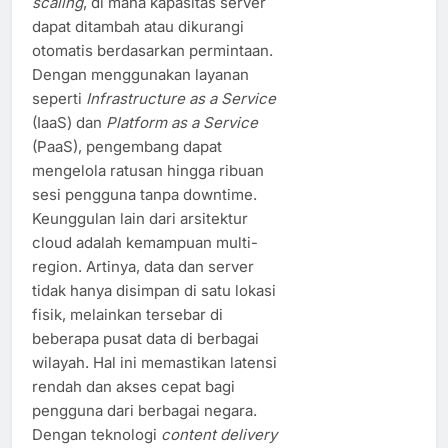
scaling
, di mana kapasitas server
dapat ditambah atau dikurangi
otomatis berdasarkan permintaan.
Dengan menggunakan layanan
seperti
Infrastructure as a Service
(IaaS) dan
Platform as a Service
(PaaS), pengembang dapat
mengelola ratusan hingga ribuan
sesi pengguna tanpa downtime.
Keunggulan lain dari arsitektur
cloud adalah kemampuan multi-
region. Artinya, data dan server
tidak hanya disimpan di satu lokasi
fisik, melainkan tersebar di
beberapa pusat data di berbagai
wilayah. Hal ini memastikan latensi
rendah dan akses cepat bagi
pengguna dari berbagai negara.
Dengan teknologi
content delivery