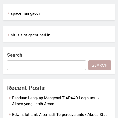
spaceman gacor
situs slot gacor hari ini
Search
SEARCH
Recent Posts
Panduan Lengkap Mengenal TIARA4D Login untuk
Akses yang Lebih Aman
Edwinslot Link Alternatif Terpercaya untuk Akses Stabil