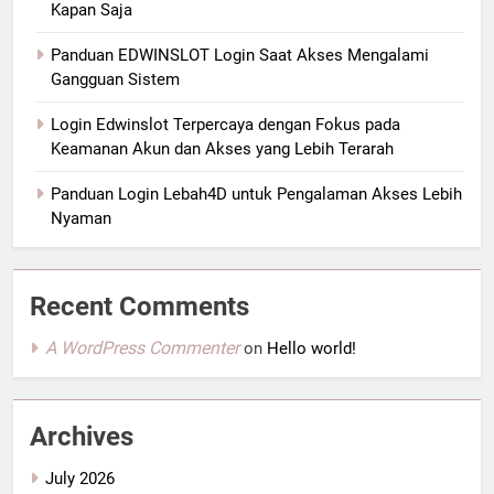
Kapan Saja
Panduan EDWINSLOT Login Saat Akses Mengalami
Gangguan Sistem
Login Edwinslot Terpercaya dengan Fokus pada
Keamanan Akun dan Akses yang Lebih Terarah
Panduan Login Lebah4D untuk Pengalaman Akses Lebih
Nyaman
Recent Comments
A WordPress Commenter
on
Hello world!
Archives
July 2026