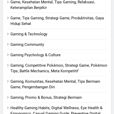
Game, Kesehatan Mental, Tips Gaming, Relaksasi,
Keterampilan Berpikir
Game, Tips Gaming, Strategi Game, Produktivitas, Gaya
Hidup Sehat
Gaming & Technology
Gaming Community
Gaming Psychology & Culture
Gaming, Competitive Pokémon, Strategi Game, Pokémon
Tips, Battle Mechanics, Meta Kompetitif
Gaming, Komunitas, Kesehatan Mental, Tips Bermain
Game, Pengembangan Diri
Gaming, Promo & Bonus, Strategi Bermain
Healthy Gaming Habits, Digital Wellness, Eye Health &
Ergonomics, Casual Gaming Guide, Preventive Digital