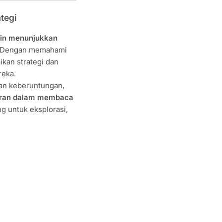
tegi
ain menunjukkan
Dengan memahami
ikan strategi dan
reka.
dan keberuntungan,
aran dalam membaca
ng untuk eksplorasi,