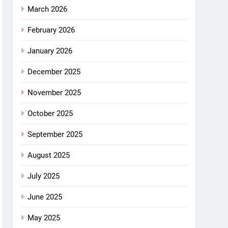
March 2026
February 2026
January 2026
December 2025
November 2025
October 2025
September 2025
August 2025
July 2025
June 2025
May 2025