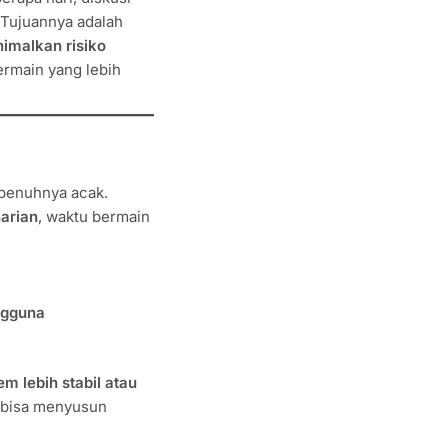
 Tujuannya adalah
imalkan risiko
ermain yang lebih
epenuhnya acak.
arian
, waktu bermain
ngguna
m lebih stabil atau
 bisa menyusun