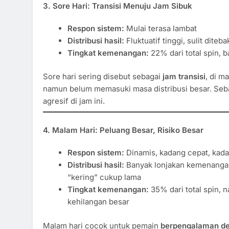
3.
Sore Hari: Transisi Menuju Jam Sibuk
Respon sistem:
Mulai terasa lambat
Distribusi hasil:
Fluktuatif tinggi, sulit diteba
Tingkat kemenangan:
22% dari total spin, b
Sore hari sering disebut sebagai
jam transisi
, di m
namun belum memasuki masa distribusi besar. Seba
agresif di jam ini.
4.
Malam Hari: Peluang Besar, Risiko Besar
Respon sistem:
Dinamis, kadang cepat, kada
Distribusi hasil:
Banyak lonjakan kemenangan,
“kering” cukup lama
Tingkat kemenangan:
35% dari total spin, n
kehilangan besar
Malam hari cocok untuk pemain
berpengalaman d