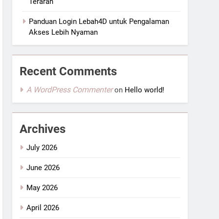
Terarah
Panduan Login Lebah4D untuk Pengalaman
Akses Lebih Nyaman
Recent Comments
A WordPress Commenter
on
Hello world!
Archives
July 2026
June 2026
May 2026
April 2026