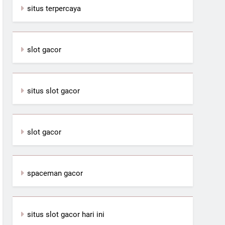
situs terpercaya
slot gacor
situs slot gacor
slot gacor
spaceman gacor
situs slot gacor hari ini