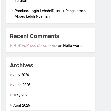
Terarah
Panduan Login Lebah4D untuk Pengalaman
Akses Lebih Nyaman
Recent Comments
A WordPress Commenter
on
Hello world!
Archives
July 2026
June 2026
May 2026
April 2026