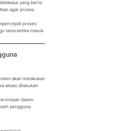
database yang berisi
lkan agar proses
mpercepat proses
gu lama ketika masuk
ngguna
sistem akan melakukan
wa akses dilakukan
 tersimpan dalam
 oleh pengguna.
engelolaan