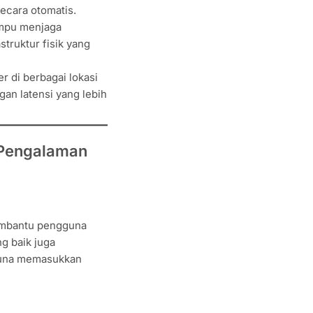
ecara otomatis.
ampu menjaga
truktur fisik yang
r di berbagai lokasi
an latensi yang lebih
 Pengalaman
embantu pengguna
g baik juga
guna memasukkan