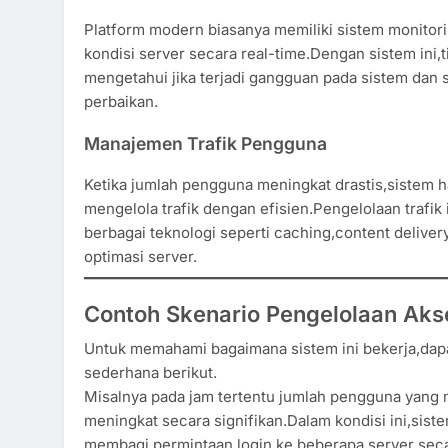
Platform modern biasanya memiliki sistem monito
kondisi server secara real-time.Dengan sistem ini,t
mengetahui jika terjadi gangguan pada sistem dan
perbaikan.
Manajemen Trafik Pengguna
Ketika jumlah pengguna meningkat drastis,sistem
mengelola trafik dengan efisien.Pengelolaan trafik 
berbagai teknologi seperti caching,content delive
optimasi server.
Contoh Skenario Pengelolaan Ak
Untuk memahami bagaimana sistem ini bekerja,dapat
sederhana berikut.
Misalnya pada jam tertentu jumlah pengguna yang
meningkat secara signifikan.Dalam kondisi ini,sist
membagi permintaan login ke beberapa server seca