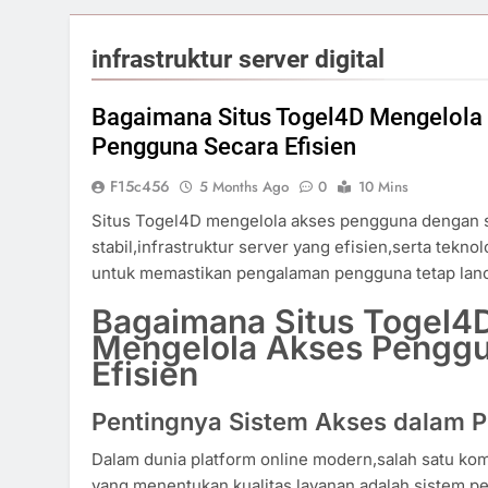
infrastruktur server digital
Bagaimana Situs Togel4D Mengelola
Pengguna Secara Efisien
F15c456
5 Months Ago
0
10 Mins
Situs Togel4D mengelola akses pengguna dengan s
stabil,infrastruktur server yang efisien,serta tek
untuk memastikan pengalaman pengguna tetap lanc
Bagaimana Situs Togel4
Mengelola Akses Penggu
Efisien
Pentingnya Sistem Akses dalam Pl
Dalam dunia platform online modern,salah satu ko
yang menentukan kualitas layanan adalah sistem p