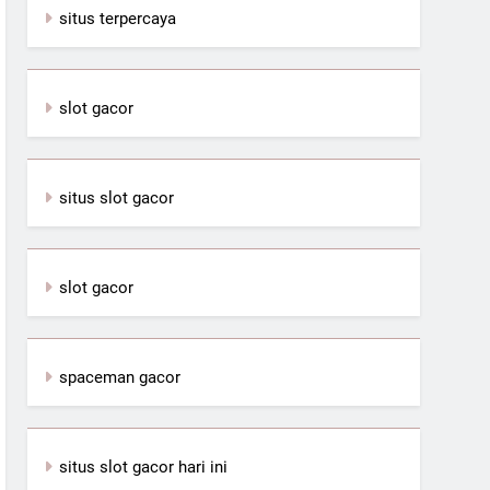
situs terpercaya
slot gacor
situs slot gacor
slot gacor
spaceman gacor
situs slot gacor hari ini