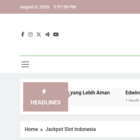
Skip
August 6, 2026
5:57:51 PM
to
content
The
Temukan P
ogin untuk Akses yang Lebih Aman
Edwinslot Link Alt
1 Month Ago
HEADLINES
Home
Jackpot Slot Indonesia