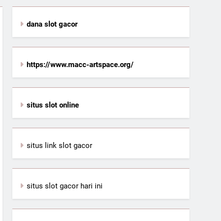
dana slot gacor
https://www.macc-artspace.org/
situs slot online
situs link slot gacor
situs slot gacor hari ini