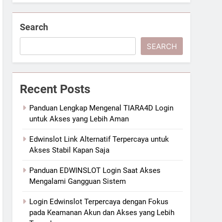
Search
SEARCH
Recent Posts
Panduan Lengkap Mengenal TIARA4D Login
untuk Akses yang Lebih Aman
Edwinslot Link Alternatif Terpercaya untuk
Akses Stabil Kapan Saja
Panduan EDWINSLOT Login Saat Akses
Mengalami Gangguan Sistem
Login Edwinslot Terpercaya dengan Fokus
pada Keamanan Akun dan Akses yang Lebih