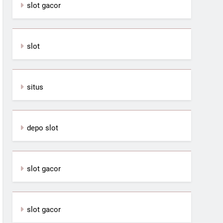
slot gacor
slot
situs
depo slot
slot gacor
slot gacor