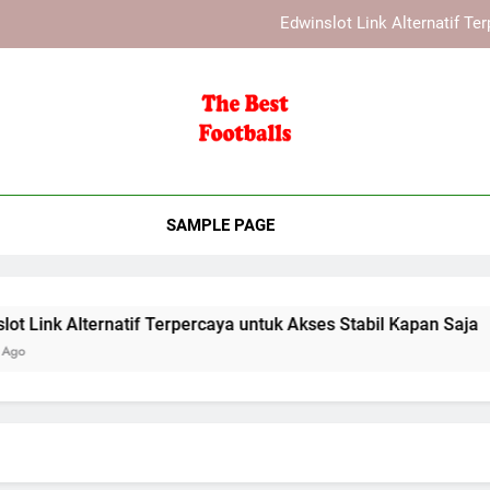
Edwinslot Link Alternatif Te
Panduan EDWINSLOT Login Sa
Login Edwinslot Terpercaya dengan Fokus pada Keaman
 Best Footballs
Panduan Lengkap Mengenal TIARA4
anduan Dan Ulasan Bola Sepak Terbaik Di The Best Footballs.
Edwinslot Link Alternatif Te
SAMPLE PAGE
Panduan EDWINSLOT Login Sa
Login Edwinslot Terpercaya dengan Fokus pada Keaman
ernatif Terpercaya untuk Akses Stabil Kapan Saja
Pandua
1 Month 