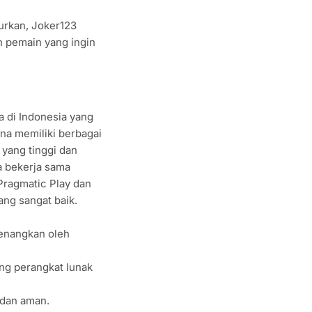
urkan, Joker123
eh pemain yang ingin
ya di Indonesia yang
ena memiliki berbagai
 yang tinggi dan
a bekerja sama
Pragmatic Play dan
ng sangat baik.
menangkan oleh
ng perangkat lunak
 dan aman.