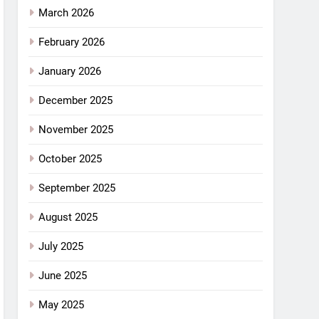
March 2026
February 2026
January 2026
December 2025
November 2025
October 2025
September 2025
August 2025
July 2025
June 2025
May 2025