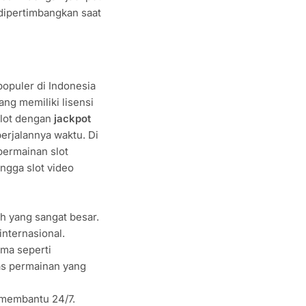
 dipertimbangkan saat
 populer di Indonesia
ng memiliki lisensi
slot dengan
jackpot
erjalannya waktu. Di
 permainan slot
ingga slot video
h yang sangat besar.
internasional.
ma seperti
as permainan yang
 membantu 24/7.