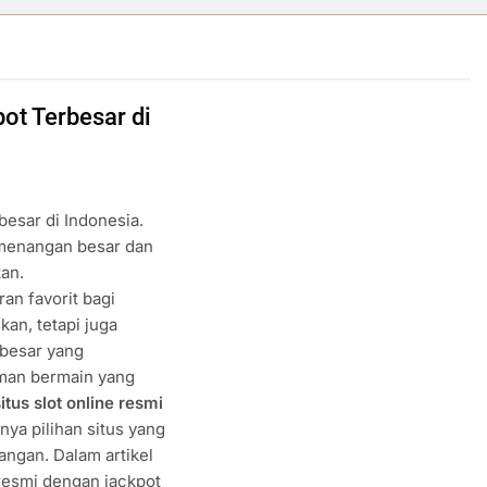
ot Terbesar di
besar di Indonesia.
kemenangan besar dan
an.
ran favorit bagi
an, tetapi juga
besar yang
man bermain yang
itus slot online resmi
ya pilihan situs yang
tangan. Dalam artikel
 resmi dengan jackpot