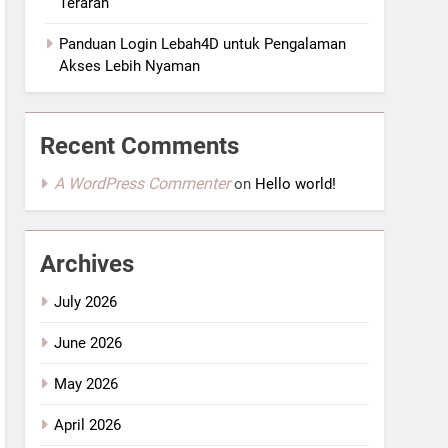
Terarah
Panduan Login Lebah4D untuk Pengalaman
Akses Lebih Nyaman
Recent Comments
A WordPress Commenter
on
Hello world!
Archives
July 2026
June 2026
May 2026
April 2026