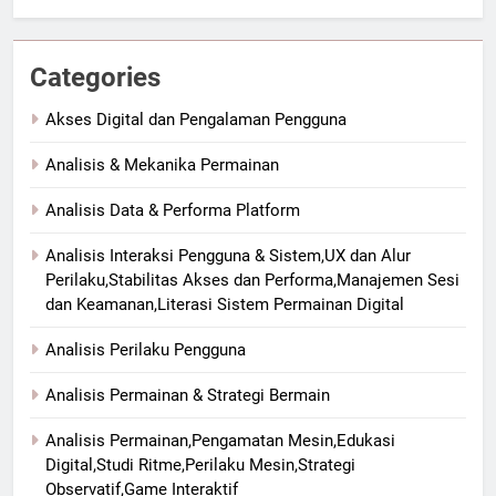
Categories
Akses Digital dan Pengalaman Pengguna
Analisis & Mekanika Permainan
Analisis Data & Performa Platform
Analisis Interaksi Pengguna & Sistem,UX dan Alur
Perilaku,Stabilitas Akses dan Performa,Manajemen Sesi
dan Keamanan,Literasi Sistem Permainan Digital
Analisis Perilaku Pengguna
Analisis Permainan & Strategi Bermain
Analisis Permainan,Pengamatan Mesin,Edukasi
Digital,Studi Ritme,Perilaku Mesin,Strategi
Observatif,Game Interaktif