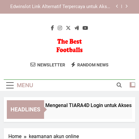
Skip
Panduan EDWINSLOT Login Saat Akses
to
Mengalami Gangguan Sistem
content
Login Edwinslot Terpercaya dengan Fokus pada
Keamanan Akun dan Akses yang Lebih Terarah
Panduan Lengkap Mengenal TIARA4D Login untuk
Akses yang Lebih Aman
Edwinslot Link Alternatif Terpercaya untuk Akses
Stabil Kapan Saja
The Best
Temukan Panduan Dan Ulasan Bola
Panduan EDWINSLOT Login Saat Akses
NEWSLETTER
RANDOM NEWS
Mengalami Gangguan Sistem
Footballs
Sepak Terbaik Di The Best Footballs.
Login Edwinslot Terpercaya dengan Fokus pada
Pilihan Tepat Untuk Penggemar Sepak
Keamanan Akun dan Akses yang Lebih Terarah
MENU
Bola.
nduan Lengkap Mengenal TIARA4D Login untuk Akses yang 
HEADLINES
Weeks Ago
Home
keamanan akun online