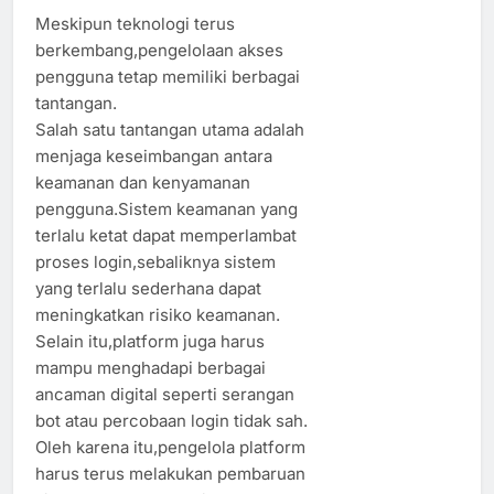
Meskipun teknologi terus
berkembang,pengelolaan akses
pengguna tetap memiliki berbagai
tantangan.
Salah satu tantangan utama adalah
menjaga keseimbangan antara
keamanan dan kenyamanan
pengguna.Sistem keamanan yang
terlalu ketat dapat memperlambat
proses login,sebaliknya sistem
yang terlalu sederhana dapat
meningkatkan risiko keamanan.
Selain itu,platform juga harus
mampu menghadapi berbagai
ancaman digital seperti serangan
bot atau percobaan login tidak sah.
Oleh karena itu,pengelola platform
harus terus melakukan pembaruan