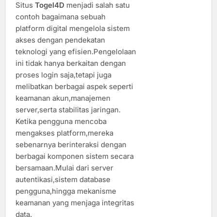
Situs
Togel4D
menjadi salah satu
contoh bagaimana sebuah
platform digital mengelola sistem
akses dengan pendekatan
teknologi yang efisien.Pengelolaan
ini tidak hanya berkaitan dengan
proses login saja,tetapi juga
melibatkan berbagai aspek seperti
keamanan akun,manajemen
server,serta stabilitas jaringan.
Ketika pengguna mencoba
mengakses platform,mereka
sebenarnya berinteraksi dengan
berbagai komponen sistem secara
bersamaan.Mulai dari server
autentikasi,sistem database
pengguna,hingga mekanisme
keamanan yang menjaga integritas
data.