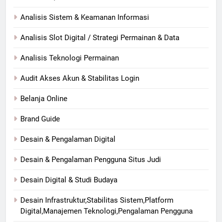
Analisis Sistem & Keamanan Informasi
Analisis Slot Digital / Strategi Permainan & Data
Analisis Teknologi Permainan
Audit Akses Akun & Stabilitas Login
Belanja Online
Brand Guide
Desain & Pengalaman Digital
Desain & Pengalaman Pengguna Situs Judi
Desain Digital & Studi Budaya
Desain Infrastruktur,Stabilitas Sistem,Platform
Digital,Manajemen Teknologi,Pengalaman Pengguna