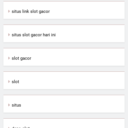
situs link slot gacor
situs slot gacor hari ini
slot gacor
slot
situs