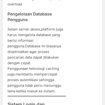
overload.
Pengelolaan Database
Pengguna
Selain server akses,platform juga
harus mengelola database yang
berisi informasi
pengguna.Database ini biasanya
dioptimalkan agar proses
pencarian data dapat dilakukan
dengan cepat.
Penggunaan teknologi caching
juga membantu mempercepat
proses autentikasi sehingga
pengguna tidak perlu menunggu
lama ketika masuk ke sistem.
Sistem Login dan