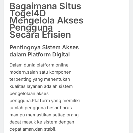
Bagaimana Situs
Togel4D
Mengelola Akses
Pengguna
Secara Efisien
Pentingnya Sistem Akses
dalam Platform Digital
Dalam dunia platform online
modern,salah satu komponen
terpenting yang menentukan
kualitas layanan adalah sistem
pengelolaan akses
pengguna.Platform yang memiliki
jumlah pengguna besar harus
mampu memastikan setiap orang
dapat masuk ke sistem dengan
cepat,aman,dan stabil.