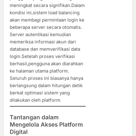
meningkat secara signifikan.Dalam
kondisi ini,sistem load balancing
akan membagi permintaan login ke
beberapa server secara otomatis.
Server autentikasi kemudian
memeriksa informasi akun dari
database dan memverifikasi data
login.Setelah proses verifikasi
berhasil,pengguna akan diarahkan
ke halaman utama platform.
Seluruh proses ini biasanya hanya
berlangsung dalam hitungan detik
berkat optimasi sistem yang
dilakukan oleh platform.
Tantangan dalam
Mengelola Akses Platform
Digital