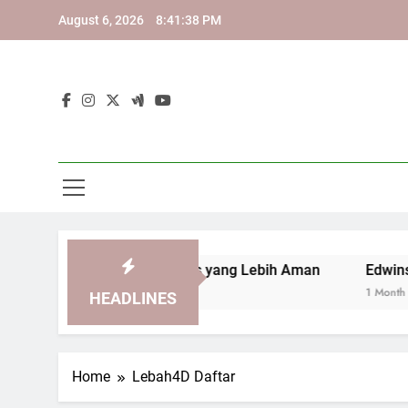
Skip
August 6, 2026
8:41:39 PM
to
content
The
Temukan P
ogin untuk Akses yang Lebih Aman
Edwinslot Link Alt
1 Month Ago
HEADLINES
Home
Lebah4D Daftar