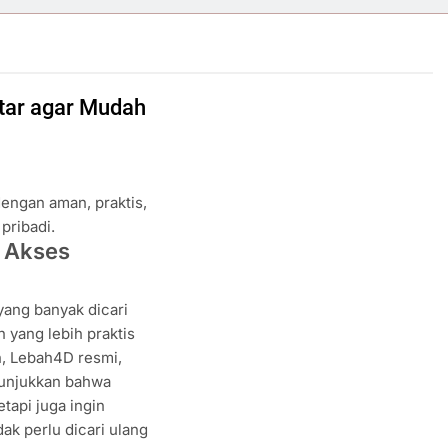
tar agar Mudah
ngan aman, praktis,
pribadi.
 Akses
yang banyak dicari
yang lebih praktis
n, Lebah4D resmi,
nunjukkan bahwa
tapi juga ingin
dak perlu dicari ulang