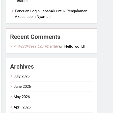
Terarah
Panduan Login Lebah4D untuk Pengalaman
Akses Lebih Nyaman
Recent Comments
A WordPress Commenter
on
Hello world!
Archives
July 2026
June 2026
May 2026
April 2026