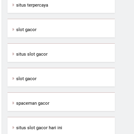
situs terpercaya
slot gacor
situs slot gacor
slot gacor
spaceman gacor
situs slot gacor hari ini