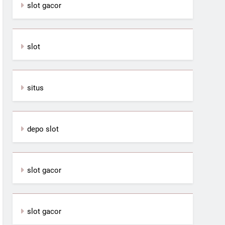
slot gacor
slot
situs
depo slot
slot gacor
slot gacor