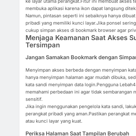
ke layar utama perangkat.Fitur ini membuat akses t
membuka aplikasi karena ikon dapat langsung diteka
Namun, pintasan seperti ini sebaiknya hanya dibua
pribadi yang memiliki kunci layar.Jika ponsel sering
cukup simpan akses di bookmark browser agar privas
Menjaga Keamanan Saat Akses S
Tersimpan
Jangan Samakan Bookmark dengan Simpan
Menyimpan akses berbeda dengan menyimpan kata
hanya menyimpan halaman agar mudah dibuka, seda
kata sandi menyimpan data login.Pengguna Lebah4D
memahami perbedaan ini agar tidak sembarangan 
sensitif.
Jika ingin menggunakan pengelola kata sandi, laku
perangkat pribadi yang aman.Pastikan perangkat memi
atau kunci layar yang kuat.
Periksa Halaman Saat Tampilan Berubah