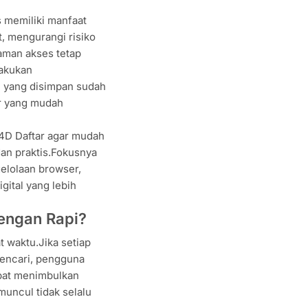
 memiliki manfaat
, mengurangi risiko
aman akses tetap
lakukan
 yang disimpan sudah
ur yang mudah
4D Daftar agar mudah
an praktis.Fokusnya
elolaan browser,
gital yang lebih
engan Rapi?
waktu.Jika setiap
pencari, pengguna
apat menimbulkan
muncul tidak selalu