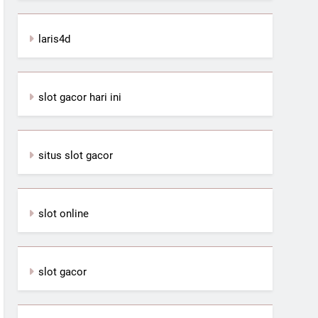
laris4d
slot gacor hari ini
situs slot gacor
slot online
slot gacor