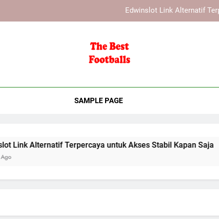
Edwinslot Link Alternatif Te
Panduan EDWINSLOT Login Sa
Login Edwinslot Terpercaya dengan Fokus pada Keaman
 Best Footballs
Panduan Lengkap Mengenal TIARA4
anduan Dan Ulasan Bola Sepak Terbaik Di The Best Footballs.
Edwinslot Link Alternatif Te
SAMPLE PAGE
Panduan EDWINSLOT Login Sa
Login Edwinslot Terpercaya dengan Fokus pada Keaman
ernatif Terpercaya untuk Akses Stabil Kapan Saja
Pandua
1 Month 