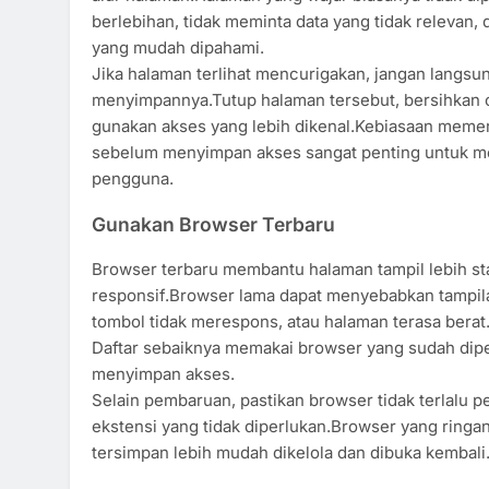
berlebihan, tidak meminta data yang tidak relevan, 
yang mudah dipahami.
Jika halaman terlihat mencurigakan, jangan langsu
menyimpannya.Tutup halaman tersebut, bersihkan ca
gunakan akses yang lebih dikenal.Kebiasaan meme
sebelum menyimpan akses sangat penting untuk 
pengguna.
Gunakan Browser Terbaru
Browser terbaru membantu halaman tampil lebih sta
responsif.Browser lama dapat menyebabkan tampil
tombol tidak merespons, atau halaman terasa ber
Daftar sebaiknya memakai browser yang sudah dip
menyimpan akses.
Selain pembaruan, pastikan browser tidak terlalu 
ekstensi yang tidak diperlukan.Browser yang ring
tersimpan lebih mudah dikelola dan dibuka kembali