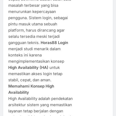
masalah terbesar yang bisa
menurunkan kepercayaan
pengguna. Sistem login, sebagai
pintu masuk utama sebuah
platform, harus dirancang agar
selalu tersedia meski terjadi
gangguan teknis.
Horas88 Login
menjadi studi menarik dalam
konteks ini karena
mengimplementasikan konsep
High Availability (HA)
untuk
memastikan akses login tetap
stabil, cepat, dan aman.
Memahami Konsep High
Availability
High Availability adalah pendekatan
arsitektur sistem yang memastikan
layanan tetap berjalan dengan