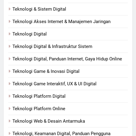
Teknologi & Sistem Digital
Teknologi Akses Internet & Manajemen Jaringan
Teknologi Digital
Teknologi Digital & Infrastruktur Sistem
Teknologi Digital, Panduan Internet, Gaya Hidup Online
Teknologi Game & Inovasi Digital
Teknologi Game Interaktif, UX & UI Digital
Teknologi Platform Digital
Teknologi Platform Online
Teknologi Web & Desain Antarmuka
Teknologi, Keamanan Digital, Panduan Pengguna