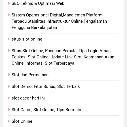
SEO Teknis & Optimasi Web
Sistem Operasional Digital,Manajemen Platform
Terpadu,Stabilitas Infrastruktur Online,Pengalaman
Pengguna Berkelanjutan
situs slot online
Situs Slot Online, Panduan Pemula, Tips Login Aman,
Edukasi Slot Online, Update Link Slot, Keamanan Akun
Online, Informasi Slot Terpercaya
Slot dan Permainan
Slot Demo, Fitur Bonus, Slot Terbaik
slot gacor hari ini
Slot Gacor, Slot Online, Tips Bermain
Slot Online