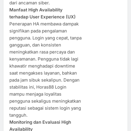
dari ancaman siber.
Manfaat High Availability
terhadap User Experience (UX)
Penerapan HA membawa dampak
signifikan pada pengalaman
pengguna. Login yang cepat, tanpa
gangguan, dan konsisten
meningkatkan rasa percaya dan
kenyamanan. Pengguna tidak lagi
khawatir menghadapi downtime
saat mengakses layanan, bahkan
pada jam sibuk sekalipun. Dengan
stabilitas ini, Horas88 Login
mampu menjaga loyalitas
pengguna sekaligus meningkatkan
reputasi sebagai sistem login yang
tangguh.
Monitoring dan Evaluasi High
Availability