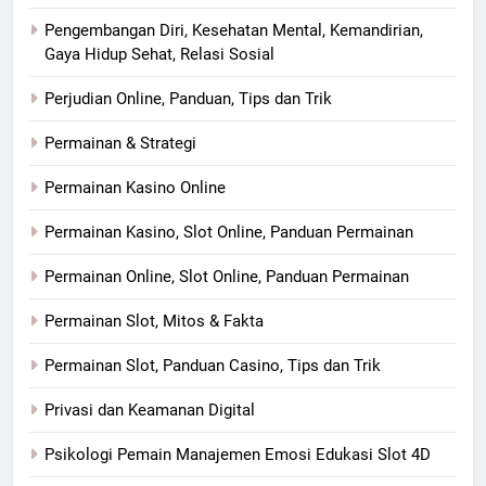
Pengembangan Diri, Kesehatan Mental, Kemandirian,
Gaya Hidup Sehat, Relasi Sosial
Perjudian Online, Panduan, Tips dan Trik
Permainan & Strategi
Permainan Kasino Online
Permainan Kasino, Slot Online, Panduan Permainan
Permainan Online, Slot Online, Panduan Permainan
Permainan Slot, Mitos & Fakta
Permainan Slot, Panduan Casino, Tips dan Trik
Privasi dan Keamanan Digital
Psikologi Pemain Manajemen Emosi Edukasi Slot 4D