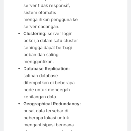
server tidak responsif,
sistem otomatis
mengalihkan pengguna ke
server cadangan.
Clustering:
server login
bekerja dalam satu cluster
sehingga dapat berbagi
beban dan saling
menggantikan.
Database Replication:
salinan database
ditempatkan di beberapa
node untuk mencegah
kehilangan data.
Geographical Redundancy:
pusat data tersebar di
beberapa lokasi untuk
mengantisipasi bencana