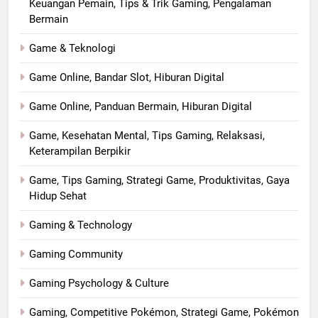
Keuangan Pemain, Tips & Trik Gaming, Pengalaman
Bermain
Game & Teknologi
Game Online, Bandar Slot, Hiburan Digital
Game Online, Panduan Bermain, Hiburan Digital
Game, Kesehatan Mental, Tips Gaming, Relaksasi,
Keterampilan Berpikir
Game, Tips Gaming, Strategi Game, Produktivitas, Gaya
Hidup Sehat
Gaming & Technology
Gaming Community
Gaming Psychology & Culture
Gaming, Competitive Pokémon, Strategi Game, Pokémon