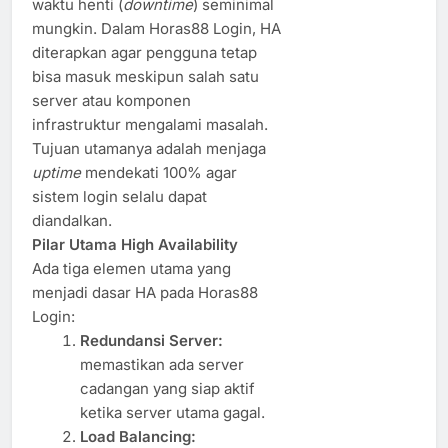
waktu henti (
downtime
) seminimal
mungkin. Dalam Horas88 Login, HA
diterapkan agar pengguna tetap
bisa masuk meskipun salah satu
server atau komponen
infrastruktur mengalami masalah.
Tujuan utamanya adalah menjaga
uptime
mendekati 100% agar
sistem login selalu dapat
diandalkan.
Pilar Utama High Availability
Ada tiga elemen utama yang
menjadi dasar HA pada Horas88
Login:
Redundansi Server:
memastikan ada server
cadangan yang siap aktif
ketika server utama gagal.
Load Balancing: