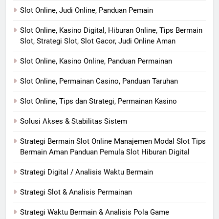
Slot Online, Judi Online, Panduan Pemain
Slot Online, Kasino Digital, Hiburan Online, Tips Bermain
Slot, Strategi Slot, Slot Gacor, Judi Online Aman
Slot Online, Kasino Online, Panduan Permainan
Slot Online, Permainan Casino, Panduan Taruhan
Slot Online, Tips dan Strategi, Permainan Kasino
Solusi Akses & Stabilitas Sistem
Strategi Bermain Slot Online Manajemen Modal Slot Tips
Bermain Aman Panduan Pemula Slot Hiburan Digital
Strategi Digital / Analisis Waktu Bermain
Strategi Slot & Analisis Permainan
Strategi Waktu Bermain & Analisis Pola Game