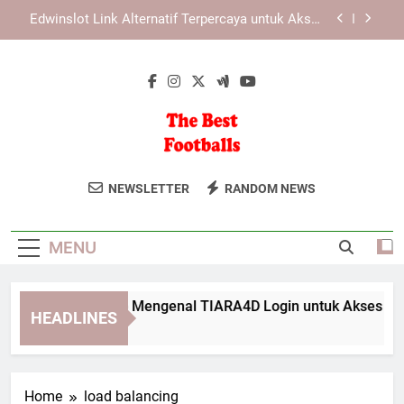
Skip
Panduan EDWINSLOT Login Saat Akses
to
Mengalami Gangguan Sistem
content
Login Edwinslot Terpercaya dengan Fokus pada
Keamanan Akun dan Akses yang Lebih Terarah
Panduan Lengkap Mengenal TIARA4D Login untuk
Akses yang Lebih Aman
Edwinslot Link Alternatif Terpercaya untuk Akses
Stabil Kapan Saja
The Best
Temukan Panduan Dan Ulasan Bola
Panduan EDWINSLOT Login Saat Akses
NEWSLETTER
RANDOM NEWS
Mengalami Gangguan Sistem
Footballs
Sepak Terbaik Di The Best Footballs.
Login Edwinslot Terpercaya dengan Fokus pada
Pilihan Tepat Untuk Penggemar Sepak
Keamanan Akun dan Akses yang Lebih Terarah
MENU
Bola.
nduan Lengkap Mengenal TIARA4D Login untuk Akses yang 
HEADLINES
Weeks Ago
Home
load balancing