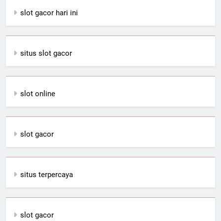
slot gacor hari ini
situs slot gacor
slot online
slot gacor
situs terpercaya
slot gacor