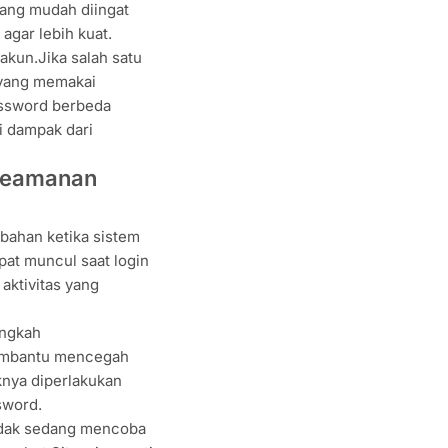
yang mudah diingat
agar lebih kuat.
kun.Jika salah satu
 yang memakai
assword berbeda
i dampak dari
 Keamanan
mbahan ketika sistem
pat muncul saat login
 aktivitas yang
angkah
membantu mencegah
iknya diperlakukan
sword.
tidak sedang mencoba