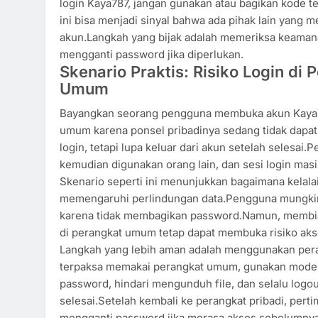
login Kaya787, jangan gunakan atau bagikan kode te
ini bisa menjadi sinyal bahwa ada pihak lain yan
akun.Langkah yang bijak adalah memeriksa keaman
mengganti password jika diperlukan.
Skenario Praktis: Risiko Login di 
Umum
Bayangkan seorang pengguna membuka akun Kaya7
umum karena ponsel pribadinya sedang tidak dapat 
login, tetapi lupa keluar dari akun setelah selesai.
kemudian digunakan orang lain, dan sesi login masi
Skenario seperti ini menunjukkan bagaimana kelalai
memengaruhi perlindungan data.Pengguna mungki
karena tidak membagikan password.Namun, membiar
di perangkat umum tetap dapat membuka risiko akse
Langkah yang lebih aman adalah menggunakan pera
terpaksa memakai perangkat umum, gunakan mode p
password, hindari mengunduh file, dan selalu logou
selesai.Setelah kembali ke perangkat pribadi, per
mengganti password jika merasa akses sebelumny