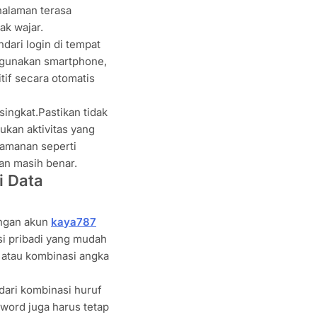
halaman terasa
ak wajar.
dari login di tempat
nggunakan smartphone,
tif secara otomatis
singkat.Pastikan tidak
ukan aktivitas yang
gamanan seperti
an masih benar.
i Data
ungan akun
kaya787
si pribadi yang mudah
, atau kombinasi angka
dari kombinasi huruf
sword juga harus tetap