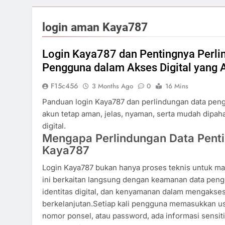
login aman Kaya787
Login Kaya787 dan Pentingnya Perli
Pengguna dalam Akses Digital yang
F15c456
3 Months Ago
0
16 Mins
Panduan login Kaya787 dan perlindungan data pen
akun tetap aman, jelas, nyaman, serta mudah dipah
digital.
Mengapa Perlindungan Data Penti
Kaya787
Login Kaya787 bukan hanya proses teknis untuk m
ini berkaitan langsung dengan keamanan data peng
identitas digital, dan kenyamanan dalam mengakse
berkelanjutan.Setiap kali pengguna memasukkan u
nomor ponsel, atau password, ada informasi sensiti