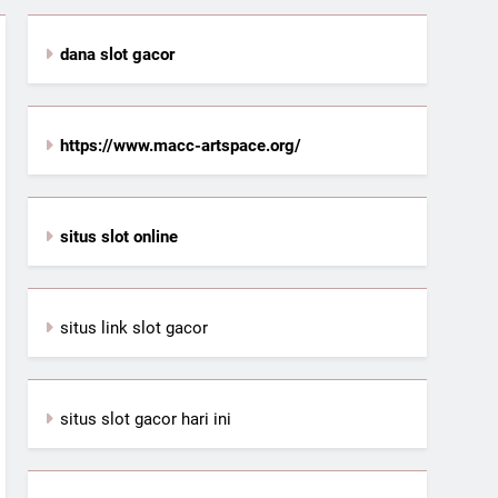
dana slot gacor
https://www.macc-artspace.org/
situs slot online
situs link slot gacor
situs slot gacor hari ini