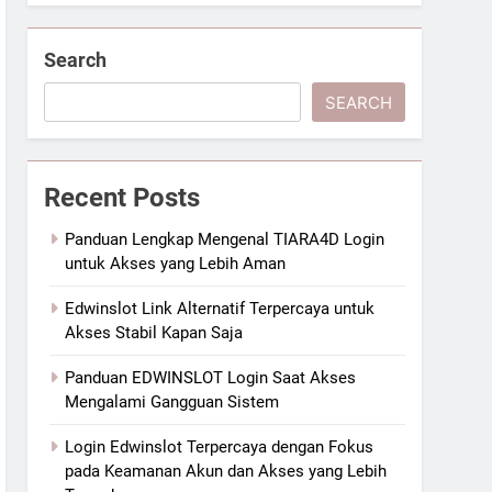
Search
SEARCH
Recent Posts
Panduan Lengkap Mengenal TIARA4D Login
untuk Akses yang Lebih Aman
Edwinslot Link Alternatif Terpercaya untuk
Akses Stabil Kapan Saja
Panduan EDWINSLOT Login Saat Akses
Mengalami Gangguan Sistem
Login Edwinslot Terpercaya dengan Fokus
pada Keamanan Akun dan Akses yang Lebih