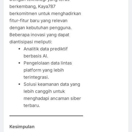
berkembang, Kaya787
berkomitmen untuk menghadirkan
fitur-fitur baru yang relevan
dengan kebutuhan pengguna.
Beberapa inovasi yang dapat
diantisipasi meliputi:
Analitik data prediktif
berbasis AI.
Pengelolaan data lintas
platform yang lebih
terintegrasi.
Solusi keamanan data yang
lebih canggih untuk
menghadapi ancaman siber
terbaru.
Kesimpulan