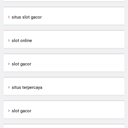
situs slot gacor
slot online
slot gacor
situs terpercaya
slot gacor