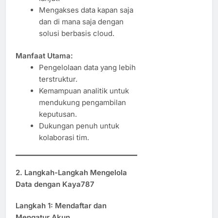
Mengakses data kapan saja
dan di mana saja dengan
solusi berbasis cloud.
Manfaat Utama:
Pengelolaan data yang lebih
terstruktur.
Kemampuan analitik untuk
mendukung pengambilan
keputusan.
Dukungan penuh untuk
kolaborasi tim.
2. Langkah-Langkah Mengelola
Data dengan Kaya787
Langkah 1: Mendaftar dan
Mengatur Akun