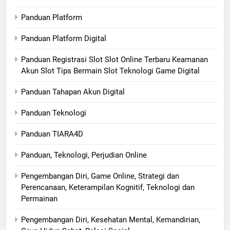
Panduan Platform
Panduan Platform Digital
Panduan Registrasi Slot Slot Online Terbaru Keamanan
Akun Slot Tips Bermain Slot Teknologi Game Digital
Panduan Tahapan Akun Digital
Panduan Teknologi
Panduan TIARA4D
Panduan, Teknologi, Perjudian Online
Pengembangan Diri, Game Online, Strategi dan
Perencanaan, Keterampilan Kognitif, Teknologi dan
Permainan
Pengembangan Diri, Kesehatan Mental, Kemandirian,