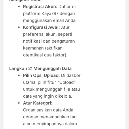
Registrasi Akun:
Daftar di
platform Kaya787 dengan
menggunakan email Anda.
Konfigurasi Awal:
Atur
preferensi akun, seperti
notifikasi dan pengaturan
keamanan (aktifkan
otentikasi dua faktor).
Langkah 2: Mengunggah Data
Pilih Opsi Upload:
Di dasbor
utama, pilih fitur “Upload”
untuk mengunggah file atau
data yang ingin dikelola.
Atur Kategori:
Organisasikan data Anda
dengan menambahkan tag
atau menyimpannya dalam