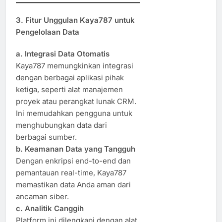
3. Fitur Unggulan Kaya787 untuk
Pengelolaan Data
a. Integrasi Data Otomatis
Kaya787 memungkinkan integrasi
dengan berbagai aplikasi pihak
ketiga, seperti alat manajemen
proyek atau perangkat lunak CRM.
Ini memudahkan pengguna untuk
menghubungkan data dari
berbagai sumber.
b. Keamanan Data yang Tangguh
Dengan enkripsi end-to-end dan
pemantauan real-time, Kaya787
memastikan data Anda aman dari
ancaman siber.
c. Analitik Canggih
Platform ini dilengkapi dengan alat