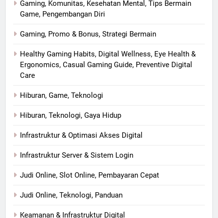
Gaming, Komunitas, Kesehatan Mental, Tips Bermain
Game, Pengembangan Diri
Gaming, Promo & Bonus, Strategi Bermain
Healthy Gaming Habits, Digital Wellness, Eye Health &
Ergonomics, Casual Gaming Guide, Preventive Digital
Care
Hiburan, Game, Teknologi
Hiburan, Teknologi, Gaya Hidup
Infrastruktur & Optimasi Akses Digital
Infrastruktur Server & Sistem Login
Judi Online, Slot Online, Pembayaran Cepat
Judi Online, Teknologi, Panduan
Keamanan & Infrastruktur Digital