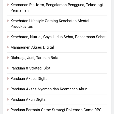
Keamanan Platform, Pengalaman Pengguna, Teknologi
Permainan
Kesehatan Lifestyle Gaming Kesehatan Mental
Produktivitas
Kesehatan, Nutrisi, Gaya Hidup Sehat, Pencernaan Sehat
Manajemen Akses Digital
Olahraga, Judi, Taruhan Bola
Panduan & Strategi Slot
Panduan Akses Digital
Panduan Akses Nyaman dan Keamanan Akun
Panduan Akun Digital
Panduan Bermain Game Strategi Pokémon Game RPG