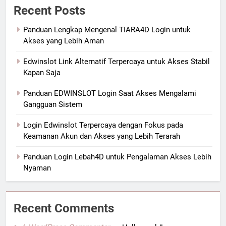
Recent Posts
Panduan Lengkap Mengenal TIARA4D Login untuk
Akses yang Lebih Aman
Edwinslot Link Alternatif Terpercaya untuk Akses Stabil
Kapan Saja
Panduan EDWINSLOT Login Saat Akses Mengalami
Gangguan Sistem
Login Edwinslot Terpercaya dengan Fokus pada
Keamanan Akun dan Akses yang Lebih Terarah
Panduan Login Lebah4D untuk Pengalaman Akses Lebih
Nyaman
Recent Comments