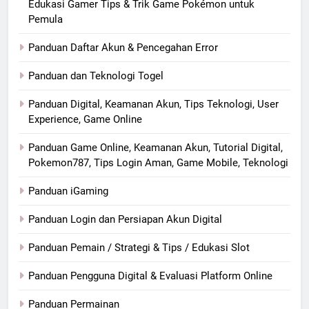
Edukasi Gamer Tips & Trik Game Pokémon untuk
Pemula
Panduan Daftar Akun & Pencegahan Error
Panduan dan Teknologi Togel
Panduan Digital, Keamanan Akun, Tips Teknologi, User
Experience, Game Online
Panduan Game Online, Keamanan Akun, Tutorial Digital,
Pokemon787, Tips Login Aman, Game Mobile, Teknologi
Panduan iGaming
Panduan Login dan Persiapan Akun Digital
Panduan Pemain / Strategi & Tips / Edukasi Slot
Panduan Pengguna Digital & Evaluasi Platform Online
Panduan Permainan