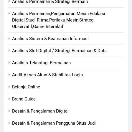
Analisis Permainan & Strategi Bermain
Analisis Permainan,Pengamatan Mesin,Edukasi
Digital,Studi Ritme,Perilaku Mesin,Strategi
Observatif,Game Interaktif
Analisis Sistem & Keamanan Informasi
Analisis Slot Digital / Strategi Permainan & Data
Analisis Teknologi Permainan
Audit Akses Akun & Stabilitas Login
Belanja Online
Brand Guide
Desain & Pengalaman Digital
Desain & Pengalaman Pengguna Situs Judi