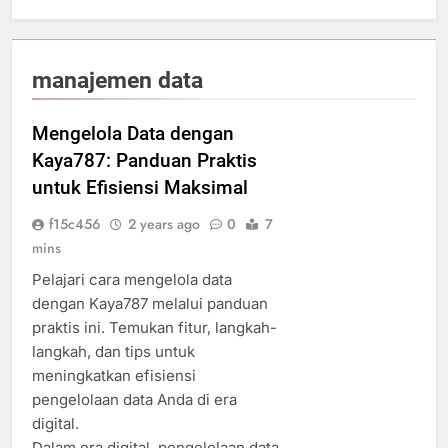
manajemen data
Mengelola Data dengan
Kaya787: Panduan Praktis
untuk Efisiensi Maksimal
f15c456
2 years ago
0
7
mins
Pelajari cara mengelola data
dengan Kaya787 melalui panduan
praktis ini. Temukan fitur, langkah-
langkah, dan tips untuk
meningkatkan efisiensi
pengelolaan data Anda di era
digital.
Dalam era digital, pengelolaan data