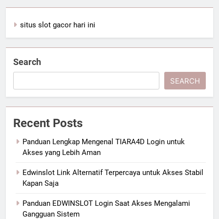
situs slot gacor hari ini
Search
SEARCH
Recent Posts
Panduan Lengkap Mengenal TIARA4D Login untuk
Akses yang Lebih Aman
Edwinslot Link Alternatif Terpercaya untuk Akses Stabil
Kapan Saja
Panduan EDWINSLOT Login Saat Akses Mengalami
Gangguan Sistem