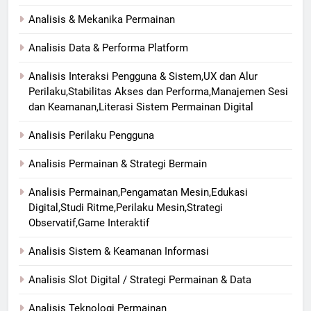
Analisis & Mekanika Permainan
Analisis Data & Performa Platform
Analisis Interaksi Pengguna & Sistem,UX dan Alur
Perilaku,Stabilitas Akses dan Performa,Manajemen Sesi
dan Keamanan,Literasi Sistem Permainan Digital
Analisis Perilaku Pengguna
Analisis Permainan & Strategi Bermain
Analisis Permainan,Pengamatan Mesin,Edukasi
Digital,Studi Ritme,Perilaku Mesin,Strategi
Observatif,Game Interaktif
Analisis Sistem & Keamanan Informasi
Analisis Slot Digital / Strategi Permainan & Data
Analisis Teknologi Permainan