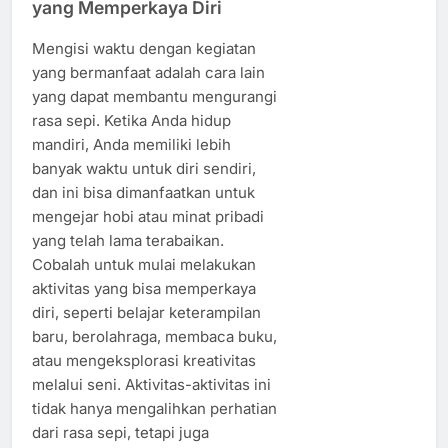
yang Memperkaya Diri
Mengisi waktu dengan kegiatan
yang bermanfaat adalah cara lain
yang dapat membantu mengurangi
rasa sepi. Ketika Anda hidup
mandiri, Anda memiliki lebih
banyak waktu untuk diri sendiri,
dan ini bisa dimanfaatkan untuk
mengejar hobi atau minat pribadi
yang telah lama terabaikan.
Cobalah untuk mulai melakukan
aktivitas yang bisa memperkaya
diri, seperti belajar keterampilan
baru, berolahraga, membaca buku,
atau mengeksplorasi kreativitas
melalui seni. Aktivitas-aktivitas ini
tidak hanya mengalihkan perhatian
dari rasa sepi, tetapi juga