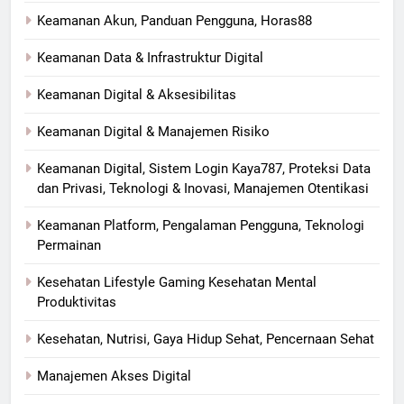
Keamanan Akun, Panduan Pengguna, Horas88
Keamanan Data & Infrastruktur Digital
Keamanan Digital & Aksesibilitas
Keamanan Digital & Manajemen Risiko
Keamanan Digital, Sistem Login Kaya787, Proteksi Data
dan Privasi, Teknologi & Inovasi, Manajemen Otentikasi
Keamanan Platform, Pengalaman Pengguna, Teknologi
Permainan
Kesehatan Lifestyle Gaming Kesehatan Mental
Produktivitas
Kesehatan, Nutrisi, Gaya Hidup Sehat, Pencernaan Sehat
Manajemen Akses Digital