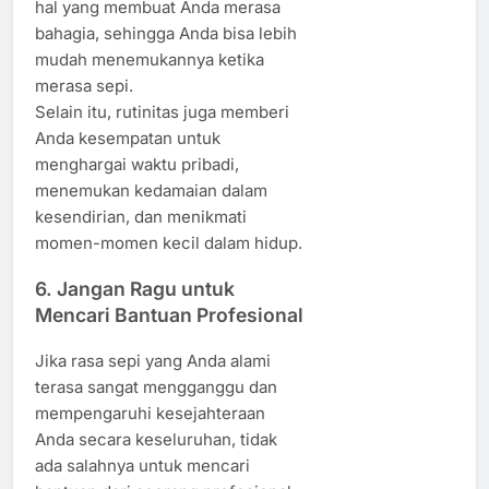
hal yang membuat Anda merasa
bahagia, sehingga Anda bisa lebih
mudah menemukannya ketika
merasa sepi.
Selain itu, rutinitas juga memberi
Anda kesempatan untuk
menghargai waktu pribadi,
menemukan kedamaian dalam
kesendirian, dan menikmati
momen-momen kecil dalam hidup.
6.
Jangan Ragu untuk
Mencari Bantuan Profesional
Jika rasa sepi yang Anda alami
terasa sangat mengganggu dan
mempengaruhi kesejahteraan
Anda secara keseluruhan, tidak
ada salahnya untuk mencari