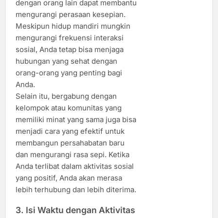
dengan orang lain dapat membantu
mengurangi perasaan kesepian.
Meskipun hidup mandiri mungkin
mengurangi frekuensi interaksi
sosial, Anda tetap bisa menjaga
hubungan yang sehat dengan
orang-orang yang penting bagi
Anda.
Selain itu, bergabung dengan
kelompok atau komunitas yang
memiliki minat yang sama juga bisa
menjadi cara yang efektif untuk
membangun persahabatan baru
dan mengurangi rasa sepi. Ketika
Anda terlibat dalam aktivitas sosial
yang positif, Anda akan merasa
lebih terhubung dan lebih diterima.
3.
Isi Waktu dengan Aktivitas