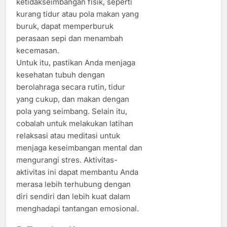
ketidakseimbangan fisik, seperti
kurang tidur atau pola makan yang
buruk, dapat memperburuk
perasaan sepi dan menambah
kecemasan.
Untuk itu, pastikan Anda menjaga
kesehatan tubuh dengan
berolahraga secara rutin, tidur
yang cukup, dan makan dengan
pola yang seimbang. Selain itu,
cobalah untuk melakukan latihan
relaksasi atau meditasi untuk
menjaga keseimbangan mental dan
mengurangi stres. Aktivitas-
aktivitas ini dapat membantu Anda
merasa lebih terhubung dengan
diri sendiri dan lebih kuat dalam
menghadapi tantangan emosional.