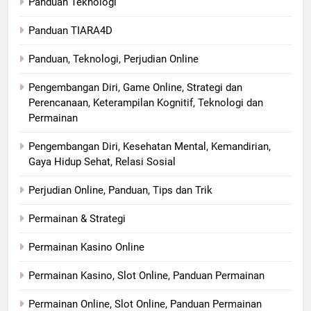
Panduan Teknologi
Panduan TIARA4D
Panduan, Teknologi, Perjudian Online
Pengembangan Diri, Game Online, Strategi dan
Perencanaan, Keterampilan Kognitif, Teknologi dan
Permainan
Pengembangan Diri, Kesehatan Mental, Kemandirian,
Gaya Hidup Sehat, Relasi Sosial
Perjudian Online, Panduan, Tips dan Trik
Permainan & Strategi
Permainan Kasino Online
Permainan Kasino, Slot Online, Panduan Permainan
Permainan Online, Slot Online, Panduan Permainan