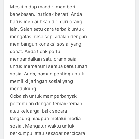
Meski hidup mandiri memberi
kebebasan, itu tidak berarti Anda
harus menjauhkan diri dari orang
lain. Salah satu cara terbaik untuk
mengatasi rasa sepi adalah dengan
membangun koneksi sosial yang
sehat. Anda tidak perlu
mengandalkan satu orang saja
untuk memenuhi semua kebutuhan
sosial Anda, namun penting untuk
memiliki jaringan sosial yang
mendukung.
Cobalah untuk memperbanyak
pertemuan dengan teman-teman
atau keluarga, baik secara
langsung maupun melalui media
sosial. Mengatur waktu untuk
berkumpul atau sekadar berbicara