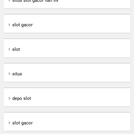
situs slot gacor hari ini
slot gacor
slot
situs
depo slot
slot gacor