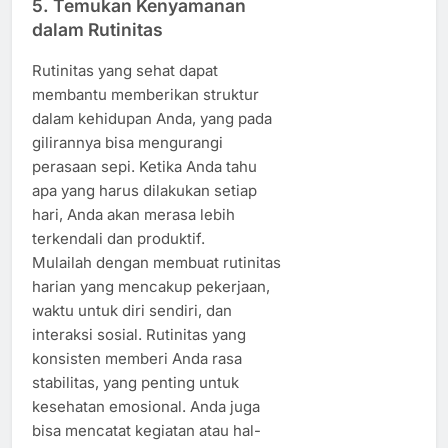
5.
Temukan Kenyamanan
dalam Rutinitas
Rutinitas yang sehat dapat
membantu memberikan struktur
dalam kehidupan Anda, yang pada
gilirannya bisa mengurangi
perasaan sepi. Ketika Anda tahu
apa yang harus dilakukan setiap
hari, Anda akan merasa lebih
terkendali dan produktif.
Mulailah dengan membuat rutinitas
harian yang mencakup pekerjaan,
waktu untuk diri sendiri, dan
interaksi sosial. Rutinitas yang
konsisten memberi Anda rasa
stabilitas, yang penting untuk
kesehatan emosional. Anda juga
bisa mencatat kegiatan atau hal-