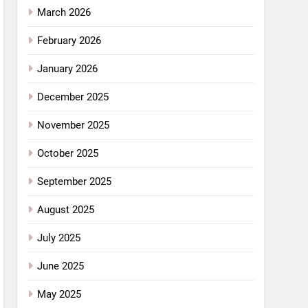
March 2026
February 2026
January 2026
December 2025
November 2025
October 2025
September 2025
August 2025
July 2025
June 2025
May 2025