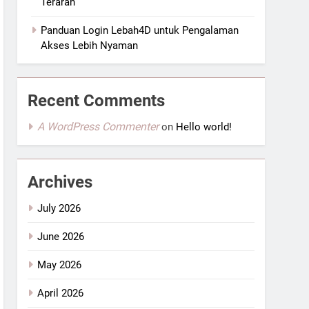
Terarah
Panduan Login Lebah4D untuk Pengalaman
Akses Lebih Nyaman
Recent Comments
A WordPress Commenter
on
Hello world!
Archives
July 2026
June 2026
May 2026
April 2026