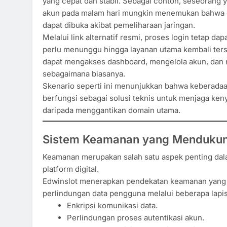
yang cepat dan stabil. Sebagai contoh, seseorang 
akun pada malam hari mungkin menemukan bahwa 
dapat dibuka akibat pemeliharaan jaringan.
Melalui link alternatif resmi, proses login tetap dap
perlu menunggu hingga layanan utama kembali ters
dapat mengakses dashboard, mengelola akun, dan 
sebagaimana biasanya.
Skenario seperti ini menunjukkan bahwa keberadaan 
berfungsi sebagai solusi teknis untuk menjaga k
daripada menggantikan domain utama.
Sistem Keamanan yang Menduku
Keamanan merupakan salah satu aspek penting dal
platform digital.
Edwinslot menerapkan pendekatan keamanan yang 
perlindungan data pengguna melalui beberapa lapis
Enkripsi komunikasi data.
Perlindungan proses autentikasi akun.