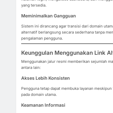
yang tersedia.
Meminimalkan Gangguan
Sistem ini dirancang agar transisi dari domain ut
alternatif berlangsung secara sederhana tanpa m
pengalaman pengguna.
Keunggulan Menggunakan Link Alt
Menggunakan jalur resmi memberikan sejumlah man
antara lain:
Akses Lebih Konsisten
Pengguna tetap dapat membuka layanan meskipun 
pada domain utama.
Keamanan Informasi