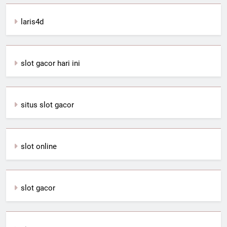
laris4d
slot gacor hari ini
situs slot gacor
slot online
slot gacor