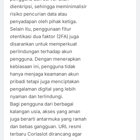
dienkripsi, sehingga meminimalisir
risiko pencurian data atau
penyadapan oleh pihak ketiga.
Selain itu, penggunaan fitur
otentikasi dua faktor (2FA) juga
disarankan untuk memperkuat
perlindungan terhadap akun
pengguna. Dengan menerapkan
kebiasaan ini, pengguna tidak
hanya menjaga keamanan akun
pribadi tetapi juga menciptakan
pengalaman digital yang lebih
nyaman dan terlindungi.
Bagi pengguna dari berbagai
kalangan usia, akses yang aman
juga berarti antarmuka yang ramah
dan bebas gangguan. URL resmi
terbaru Corlaslot dirancang agar