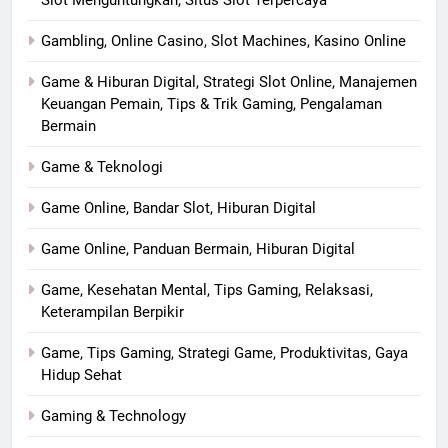
Gambling, Online Casino, Slot Machines, Kasino Online
Game & Hiburan Digital, Strategi Slot Online, Manajemen
Keuangan Pemain, Tips & Trik Gaming, Pengalaman
Bermain
Game & Teknologi
Game Online, Bandar Slot, Hiburan Digital
Game Online, Panduan Bermain, Hiburan Digital
Game, Kesehatan Mental, Tips Gaming, Relaksasi,
Keterampilan Berpikir
Game, Tips Gaming, Strategi Game, Produktivitas, Gaya
Hidup Sehat
Gaming & Technology