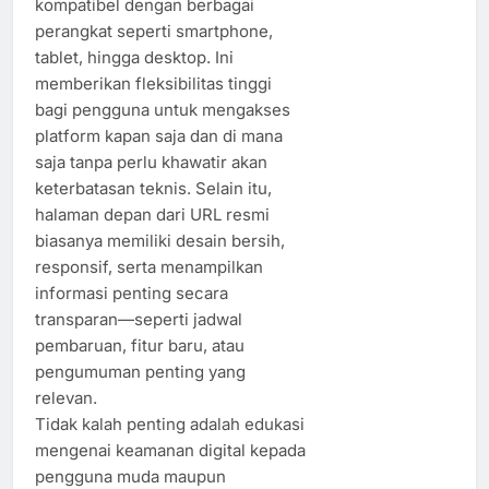
kompatibel dengan berbagai
perangkat seperti smartphone,
tablet, hingga desktop. Ini
memberikan fleksibilitas tinggi
bagi pengguna untuk mengakses
platform kapan saja dan di mana
saja tanpa perlu khawatir akan
keterbatasan teknis. Selain itu,
halaman depan dari URL resmi
biasanya memiliki desain bersih,
responsif, serta menampilkan
informasi penting secara
transparan—seperti jadwal
pembaruan, fitur baru, atau
pengumuman penting yang
relevan.
Tidak kalah penting adalah edukasi
mengenai keamanan digital kepada
pengguna muda maupun