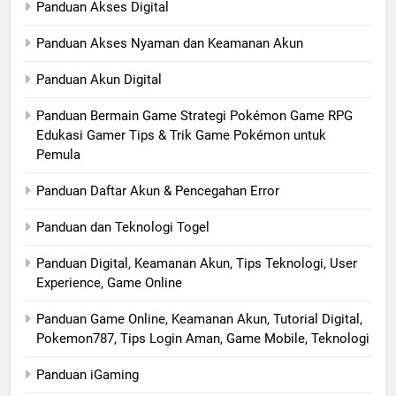
Panduan Akses Digital
Panduan Akses Nyaman dan Keamanan Akun
Panduan Akun Digital
Panduan Bermain Game Strategi Pokémon Game RPG
Edukasi Gamer Tips & Trik Game Pokémon untuk
Pemula
Panduan Daftar Akun & Pencegahan Error
Panduan dan Teknologi Togel
Panduan Digital, Keamanan Akun, Tips Teknologi, User
Experience, Game Online
Panduan Game Online, Keamanan Akun, Tutorial Digital,
Pokemon787, Tips Login Aman, Game Mobile, Teknologi
Panduan iGaming