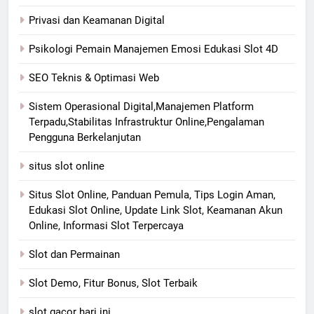
Privasi dan Keamanan Digital
Psikologi Pemain Manajemen Emosi Edukasi Slot 4D
SEO Teknis & Optimasi Web
Sistem Operasional Digital,Manajemen Platform
Terpadu,Stabilitas Infrastruktur Online,Pengalaman
Pengguna Berkelanjutan
situs slot online
Situs Slot Online, Panduan Pemula, Tips Login Aman,
Edukasi Slot Online, Update Link Slot, Keamanan Akun
Online, Informasi Slot Terpercaya
Slot dan Permainan
Slot Demo, Fitur Bonus, Slot Terbaik
slot gacor hari ini