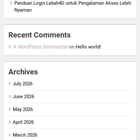
Panduan Login Lebah4D untuk Pengalaman Akses Lebih
Nyaman
Recent Comments
A WordPress Commenter
on
Hello world!
Archives
July 2026
June 2026
May 2026
April 2026
March 2026