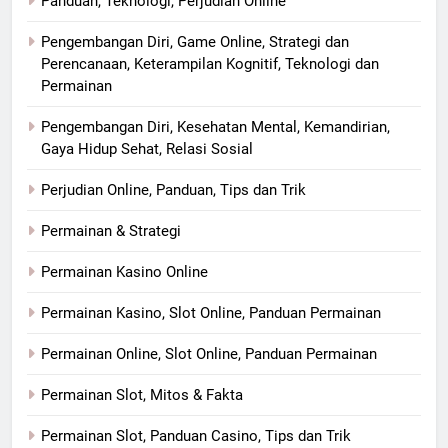
Panduan, Teknologi, Perjudian Online
Pengembangan Diri, Game Online, Strategi dan
Perencanaan, Keterampilan Kognitif, Teknologi dan
Permainan
Pengembangan Diri, Kesehatan Mental, Kemandirian,
Gaya Hidup Sehat, Relasi Sosial
Perjudian Online, Panduan, Tips dan Trik
Permainan & Strategi
Permainan Kasino Online
Permainan Kasino, Slot Online, Panduan Permainan
Permainan Online, Slot Online, Panduan Permainan
Permainan Slot, Mitos & Fakta
Permainan Slot, Panduan Casino, Tips dan Trik