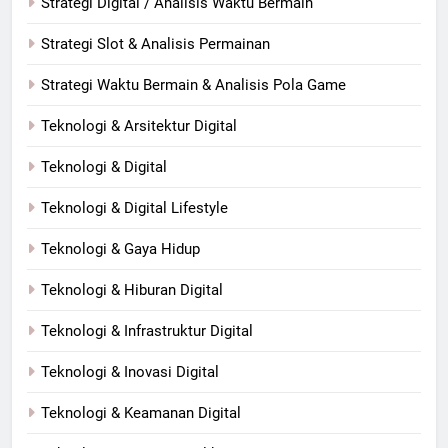
Strategi Digital / Analisis Waktu Bermain
Strategi Slot & Analisis Permainan
Strategi Waktu Bermain & Analisis Pola Game
Teknologi & Arsitektur Digital
Teknologi & Digital
Teknologi & Digital Lifestyle
Teknologi & Gaya Hidup
Teknologi & Hiburan Digital
Teknologi & Infrastruktur Digital
Teknologi & Inovasi Digital
Teknologi & Keamanan Digital