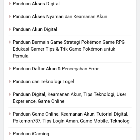
Panduan Akses Digital
Panduan Akses Nyaman dan Keamanan Akun
Panduan Akun Digital
Panduan Bermain Game Strategi Pokémon Game RPG
Edukasi Gamer Tips & Trik Game Pokémon untuk
Pemula
Panduan Daftar Akun & Pencegahan Error
Panduan dan Teknologi Togel
Panduan Digital, Keamanan Akun, Tips Teknologi, User
Experience, Game Online
Panduan Game Online, Keamanan Akun, Tutorial Digital,
Pokemon787, Tips Login Aman, Game Mobile, Teknologi
Panduan iGaming