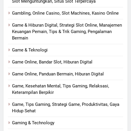
Slot Menguntungkan, Situs Slot Terpercaya
Gambling, Online Casino, Slot Machines, Kasino Online
Game & Hiburan Digital, Strategi Slot Online, Manajemen
Keuangan Pemain, Tips & Trik Gaming, Pengalaman
Bermain
Game & Teknologi
Game Online, Bandar Slot, Hiburan Digital
Game Online, Panduan Bermain, Hiburan Digital
Game, Kesehatan Mental, Tips Gaming, Relaksasi,
Keterampilan Berpikir
Game, Tips Gaming, Strategi Game, Produktivitas, Gaya
Hidup Sehat
Gaming & Technology