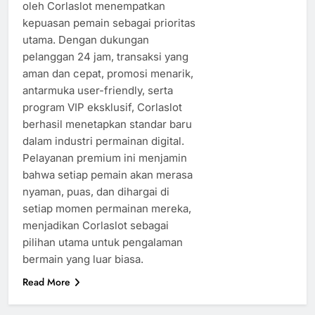
oleh Corlaslot menempatkan
kepuasan pemain sebagai prioritas
utama. Dengan dukungan
pelanggan 24 jam, transaksi yang
aman dan cepat, promosi menarik,
antarmuka user-friendly, serta
program VIP eksklusif, Corlaslot
berhasil menetapkan standar baru
dalam industri permainan digital.
Pelayanan premium ini menjamin
bahwa setiap pemain akan merasa
nyaman, puas, dan dihargai di
setiap momen permainan mereka,
menjadikan Corlaslot sebagai
pilihan utama untuk pengalaman
bermain yang luar biasa.
Read More