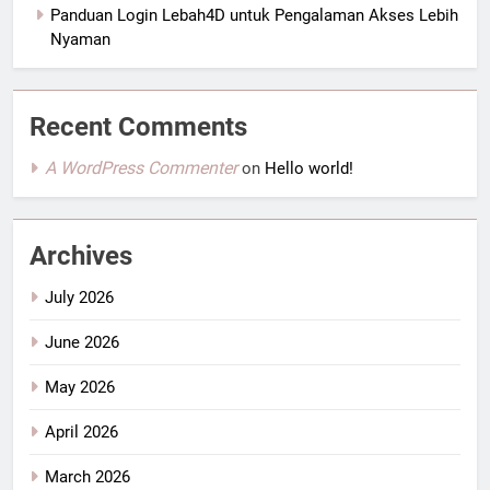
Panduan Login Lebah4D untuk Pengalaman Akses Lebih
Nyaman
Recent Comments
A WordPress Commenter
on
Hello world!
Archives
July 2026
June 2026
May 2026
April 2026
March 2026