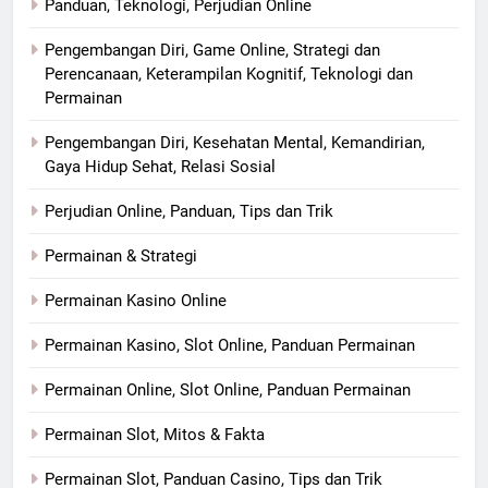
Panduan, Teknologi, Perjudian Online
Pengembangan Diri, Game Online, Strategi dan
Perencanaan, Keterampilan Kognitif, Teknologi dan
Permainan
Pengembangan Diri, Kesehatan Mental, Kemandirian,
Gaya Hidup Sehat, Relasi Sosial
Perjudian Online, Panduan, Tips dan Trik
Permainan & Strategi
Permainan Kasino Online
Permainan Kasino, Slot Online, Panduan Permainan
Permainan Online, Slot Online, Panduan Permainan
Permainan Slot, Mitos & Fakta
Permainan Slot, Panduan Casino, Tips dan Trik