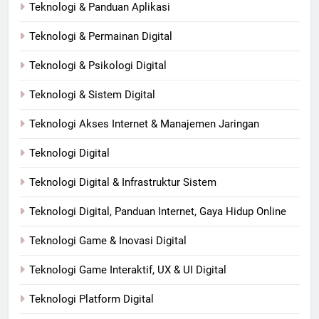
Teknologi & Panduan Aplikasi
Teknologi & Permainan Digital
Teknologi & Psikologi Digital
Teknologi & Sistem Digital
Teknologi Akses Internet & Manajemen Jaringan
Teknologi Digital
Teknologi Digital & Infrastruktur Sistem
Teknologi Digital, Panduan Internet, Gaya Hidup Online
Teknologi Game & Inovasi Digital
Teknologi Game Interaktif, UX & UI Digital
Teknologi Platform Digital