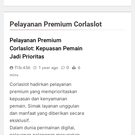
Pelayanan Premium Corlaslot
Pelayanan Premium
Corlaslot: Kepuasan Pemain
Jadi Prioritas
f15c456
1 year ago
0
6
mins
Corlaslot hadirkan pelayanan
premium yang memprioritaskan
kepuasan dan kenyamanan
pemain. Simak layanan unggulan
dan manfaat yang diberikan secara
eksklusif.
Dalam dunia permainan digital,
pelayanan pelanggan merupakan