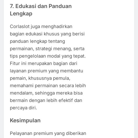
7. Edukasi dan Panduan
Lengkap
Corlaslot juga menghadirkan
bagian edukasi khusus yang berisi
panduan lengkap tentang
permainan, strategi menang, serta
tips pengelolaan modal yang tepat.
Fitur ini merupakan bagian dari
layanan premium yang membantu
pemain, khususnya pemula,
memahami permainan secara lebih
mendalam, sehingga mereka bisa
bermain dengan lebih efektif dan
percaya diri.
Kesimpulan
Pelayanan premium yang diberikan