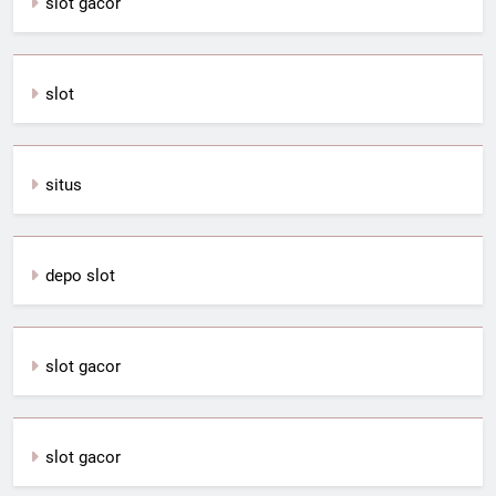
slot gacor
slot
situs
depo slot
slot gacor
slot gacor