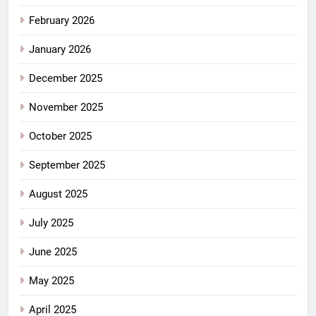
February 2026
January 2026
December 2025
November 2025
October 2025
September 2025
August 2025
July 2025
June 2025
May 2025
April 2025