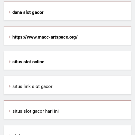
dana slot gacor
https://www.macc-artspace.org/
situs slot online
situs link slot gacor
situs slot gacor hari ini