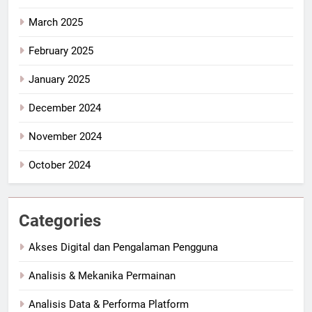
March 2025
February 2025
January 2025
December 2024
November 2024
October 2024
Categories
Akses Digital dan Pengalaman Pengguna
Analisis & Mekanika Permainan
Analisis Data & Performa Platform