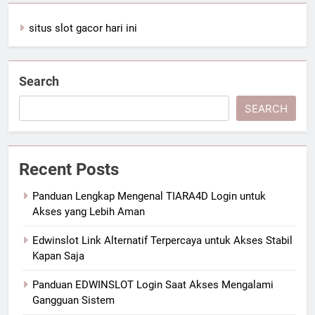
situs slot gacor hari ini
Search
SEARCH
Recent Posts
Panduan Lengkap Mengenal TIARA4D Login untuk
Akses yang Lebih Aman
Edwinslot Link Alternatif Terpercaya untuk Akses Stabil
Kapan Saja
Panduan EDWINSLOT Login Saat Akses Mengalami
Gangguan Sistem