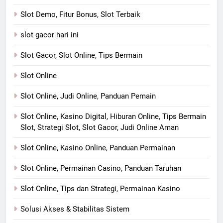
Slot Demo, Fitur Bonus, Slot Terbaik
slot gacor hari ini
Slot Gacor, Slot Online, Tips Bermain
Slot Online
Slot Online, Judi Online, Panduan Pemain
Slot Online, Kasino Digital, Hiburan Online, Tips Bermain
Slot, Strategi Slot, Slot Gacor, Judi Online Aman
Slot Online, Kasino Online, Panduan Permainan
Slot Online, Permainan Casino, Panduan Taruhan
Slot Online, Tips dan Strategi, Permainan Kasino
Solusi Akses & Stabilitas Sistem