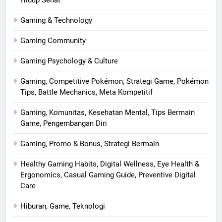
Hidup Sehat
Gaming & Technology
Gaming Community
Gaming Psychology & Culture
Gaming, Competitive Pokémon, Strategi Game, Pokémon
Tips, Battle Mechanics, Meta Kompetitif
Gaming, Komunitas, Kesehatan Mental, Tips Bermain
Game, Pengembangan Diri
Gaming, Promo & Bonus, Strategi Bermain
Healthy Gaming Habits, Digital Wellness, Eye Health &
Ergonomics, Casual Gaming Guide, Preventive Digital
Care
Hiburan, Game, Teknologi