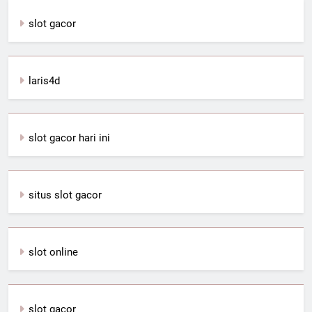
slot gacor
laris4d
slot gacor hari ini
situs slot gacor
slot online
slot gacor