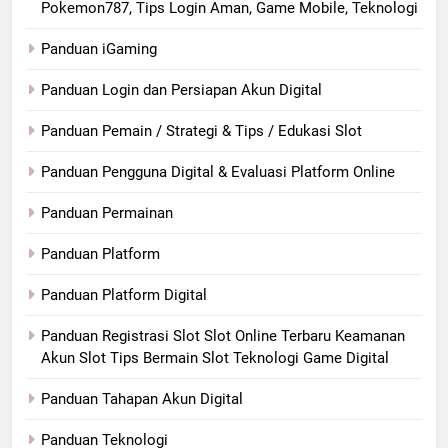
Pokemon787, Tips Login Aman, Game Mobile, Teknologi
Panduan iGaming
Panduan Login dan Persiapan Akun Digital
Panduan Pemain / Strategi & Tips / Edukasi Slot
Panduan Pengguna Digital & Evaluasi Platform Online
Panduan Permainan
Panduan Platform
Panduan Platform Digital
Panduan Registrasi Slot Slot Online Terbaru Keamanan
Akun Slot Tips Bermain Slot Teknologi Game Digital
Panduan Tahapan Akun Digital
Panduan Teknologi