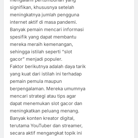
signifikan, khususnya setelah
meningkatnya jumlah pengguna
internet aktif di masa pandemi.
Banyak pemain mencari informasi
spesifik yang dapat membantu
mereka meraih kemenangan,
sehingga istilah seperti “slot
gacor” menjadi populer.
Faktor berikutnya adalah daya tarik
yang kuat dari istilah ini terhadap
pemain pemula maupun
berpengalaman. Mereka umumnya
mencari strategi atau tips agar
dapat menemukan slot gacor dan
meningkatkan peluang menang.
Banyak konten kreator digital,
terutama YouTuber dan streamer,
secara aktif mengangkat topik ini