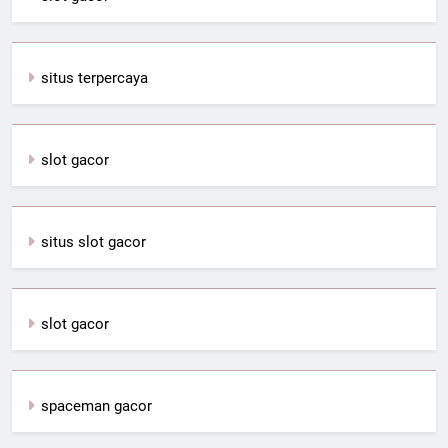
situs terpercaya
slot gacor
situs slot gacor
slot gacor
spaceman gacor