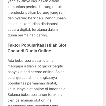
yang awalnya digunakan dalam
komunitas pecinta burung untuk
mendeskripsikan burung yang rajin
dan nyaring berkicau. Penggunaan
istilah ini kemudian diadaptasi
secara digital, terutama dalam
dunia permainan daring.
Faktor Popularitas Istilah Slot
Gacor di Dunia Online
Ada beberapa alasan utama
mengapa istilah slot gacor begitu
banyak dicari secara online. Salah
satunya adalah meningkatnya
popularitas permainan digital,
khususnya slot online di Indonesia.
Selama beberapa tahun terakhir,
tren permainan slot online
mengalami pertumbuhan yang