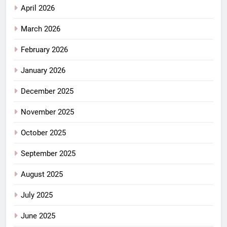
April 2026
March 2026
February 2026
January 2026
December 2025
November 2025
October 2025
September 2025
August 2025
July 2025
June 2025