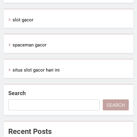
slot gacor
spaceman gacor
situs slot gacor hari ini
Search
SEARCH
Recent Posts