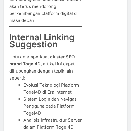
akan terus mendorong
perkembangan platform digital di
masa depan.
Internal Linking
Suggestion
Untuk memperkuat
cluster SEO
brand Togel4D
, artikel ini dapat
dihubungkan dengan topik lain
seperti:
Evolusi Teknologi Platform
Togel4D di Era Internet
Sistem Login dan Navigasi
Pengguna pada Platform
Togel4D
Analisis Infrastruktur Server
dalam Platform Togel4D