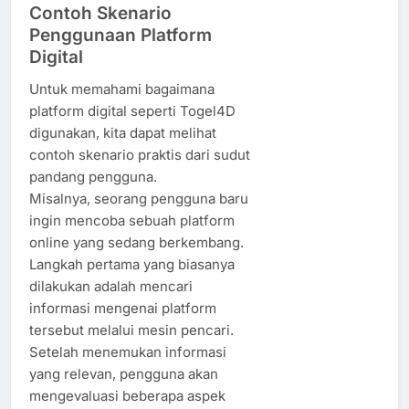
Contoh Skenario
Penggunaan Platform
Digital
Untuk memahami bagaimana
platform digital seperti Togel4D
digunakan, kita dapat melihat
contoh skenario praktis dari sudut
pandang pengguna.
Misalnya, seorang pengguna baru
ingin mencoba sebuah platform
online yang sedang berkembang.
Langkah pertama yang biasanya
dilakukan adalah mencari
informasi mengenai platform
tersebut melalui mesin pencari.
Setelah menemukan informasi
yang relevan, pengguna akan
mengevaluasi beberapa aspek