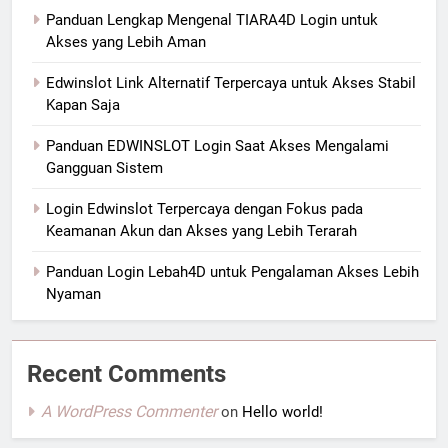
Panduan Lengkap Mengenal TIARA4D Login untuk
Akses yang Lebih Aman
Edwinslot Link Alternatif Terpercaya untuk Akses Stabil
Kapan Saja
Panduan EDWINSLOT Login Saat Akses Mengalami
Gangguan Sistem
Login Edwinslot Terpercaya dengan Fokus pada
Keamanan Akun dan Akses yang Lebih Terarah
Panduan Login Lebah4D untuk Pengalaman Akses Lebih
Nyaman
Recent Comments
A WordPress Commenter
on
Hello world!