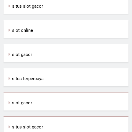
situs slot gacor
slot online
slot gacor
situs terpercaya
slot gacor
situs slot gacor