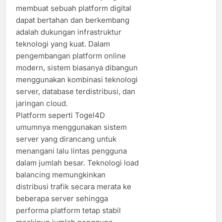
membuat sebuah platform digital
dapat bertahan dan berkembang
adalah dukungan infrastruktur
teknologi yang kuat. Dalam
pengembangan platform online
modern, sistem biasanya dibangun
menggunakan kombinasi teknologi
server, database terdistribusi, dan
jaringan cloud.
Platform seperti Togel4D
umumnya menggunakan sistem
server yang dirancang untuk
menangani lalu lintas pengguna
dalam jumlah besar. Teknologi load
balancing memungkinkan
distribusi trafik secara merata ke
beberapa server sehingga
performa platform tetap stabil