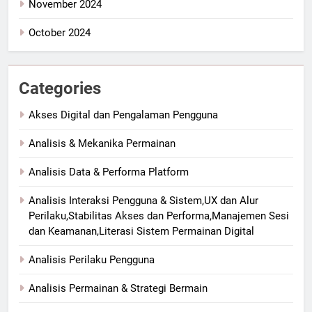
November 2024
October 2024
Categories
Akses Digital dan Pengalaman Pengguna
Analisis & Mekanika Permainan
Analisis Data & Performa Platform
Analisis Interaksi Pengguna & Sistem,UX dan Alur
Perilaku,Stabilitas Akses dan Performa,Manajemen Sesi
dan Keamanan,Literasi Sistem Permainan Digital
Analisis Perilaku Pengguna
Analisis Permainan & Strategi Bermain