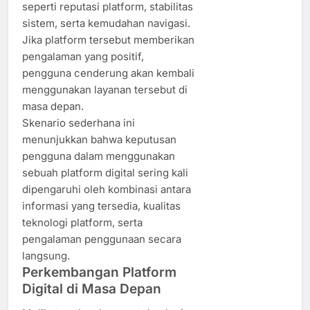
seperti reputasi platform, stabilitas
sistem, serta kemudahan navigasi.
Jika platform tersebut memberikan
pengalaman yang positif,
pengguna cenderung akan kembali
menggunakan layanan tersebut di
masa depan.
Skenario sederhana ini
menunjukkan bahwa keputusan
pengguna dalam menggunakan
sebuah platform digital sering kali
dipengaruhi oleh kombinasi antara
informasi yang tersedia, kualitas
teknologi platform, serta
pengalaman penggunaan secara
langsung.
Perkembangan Platform
Digital di Masa Depan