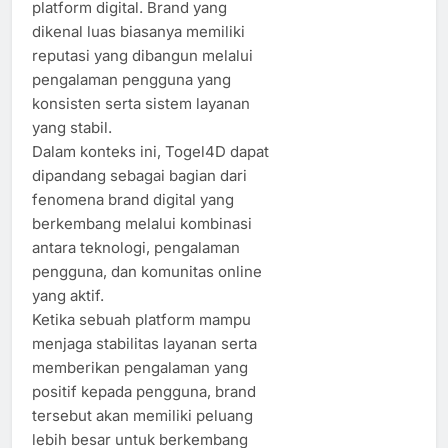
platform digital. Brand yang
dikenal luas biasanya memiliki
reputasi yang dibangun melalui
pengalaman pengguna yang
konsisten serta sistem layanan
yang stabil.
Dalam konteks ini, Togel4D dapat
dipandang sebagai bagian dari
fenomena brand digital yang
berkembang melalui kombinasi
antara teknologi, pengalaman
pengguna, dan komunitas online
yang aktif.
Ketika sebuah platform mampu
menjaga stabilitas layanan serta
memberikan pengalaman yang
positif kepada pengguna, brand
tersebut akan memiliki peluang
lebih besar untuk berkembang