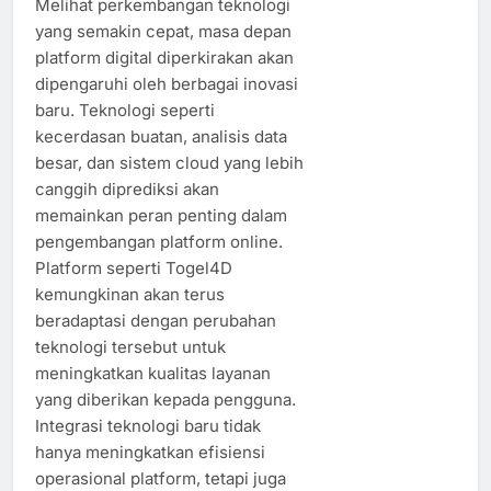
Melihat perkembangan teknologi
yang semakin cepat, masa depan
platform digital diperkirakan akan
dipengaruhi oleh berbagai inovasi
baru. Teknologi seperti
kecerdasan buatan, analisis data
besar, dan sistem cloud yang lebih
canggih diprediksi akan
memainkan peran penting dalam
pengembangan platform online.
Platform seperti Togel4D
kemungkinan akan terus
beradaptasi dengan perubahan
teknologi tersebut untuk
meningkatkan kualitas layanan
yang diberikan kepada pengguna.
Integrasi teknologi baru tidak
hanya meningkatkan efisiensi
operasional platform, tetapi juga