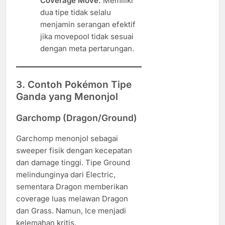
Coverage Move:
Memiliki
dua tipe tidak selalu
menjamin serangan efektif
jika movepool tidak sesuai
dengan meta pertarungan.
3. Contoh Pokémon Tipe
Ganda yang Menonjol
Garchomp (Dragon/Ground)
Garchomp menonjol sebagai
sweeper fisik dengan kecepatan
dan damage tinggi. Tipe Ground
melindunginya dari Electric,
sementara Dragon memberikan
coverage luas melawan Dragon
dan Grass. Namun, Ice menjadi
kelemahan kritis.