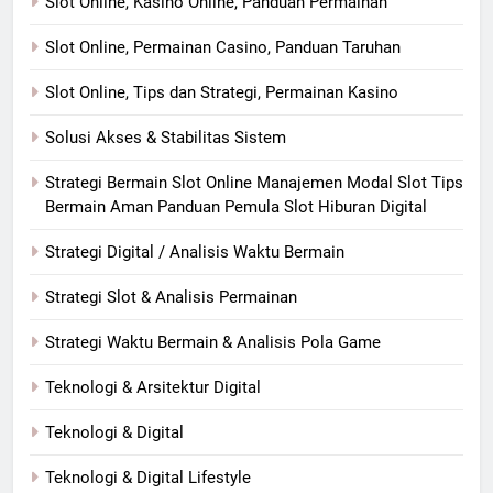
Slot Online, Kasino Online, Panduan Permainan
Slot Online, Permainan Casino, Panduan Taruhan
Slot Online, Tips dan Strategi, Permainan Kasino
Solusi Akses & Stabilitas Sistem
Strategi Bermain Slot Online Manajemen Modal Slot Tips
Bermain Aman Panduan Pemula Slot Hiburan Digital
Strategi Digital / Analisis Waktu Bermain
Strategi Slot & Analisis Permainan
Strategi Waktu Bermain & Analisis Pola Game
Teknologi & Arsitektur Digital
Teknologi & Digital
Teknologi & Digital Lifestyle