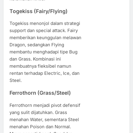
Togekiss (Fairy/Flying)
Togekiss menonjol dalam strategi
support dan special attack. Fairy
memberikan keunggulan melawan
Dragon, sedangkan Flying
membantu menghadapi tipe Bug
dan Grass. Kombinasi ini
membuatnya fleksibel namun
rentan terhadap Electric, Ice, dan
Steel.
Ferrothorn (Grass/Steel)
Ferrothorn menjadi pivot defensif
yang sulit dijatuhkan. Grass
menahan Water, sementara Steel
menahan Poison dan Normal.