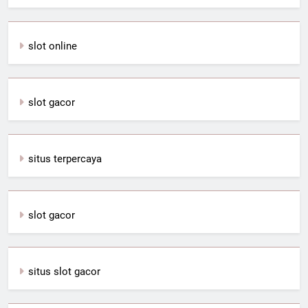
slot online
slot gacor
situs terpercaya
slot gacor
situs slot gacor