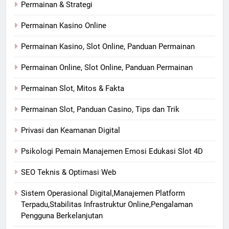
Permainan & Strategi
Permainan Kasino Online
Permainan Kasino, Slot Online, Panduan Permainan
Permainan Online, Slot Online, Panduan Permainan
Permainan Slot, Mitos & Fakta
Permainan Slot, Panduan Casino, Tips dan Trik
Privasi dan Keamanan Digital
Psikologi Pemain Manajemen Emosi Edukasi Slot 4D
SEO Teknis & Optimasi Web
Sistem Operasional Digital,Manajemen Platform
Terpadu,Stabilitas Infrastruktur Online,Pengalaman
Pengguna Berkelanjutan