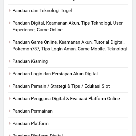
Panduan dan Teknologi Togel
Panduan Digital, Keamanan Akun, Tips Teknologi, User
Experience, Game Online
Panduan Game Online, Keamanan Akun, Tutorial Digital,
Pokemon787, Tips Login Aman, Game Mobile, Teknologi
Panduan iGaming
Panduan Login dan Persiapan Akun Digital
Panduan Pemain / Strategi & Tips / Edukasi Slot
Panduan Pengguna Digital & Evaluasi Platform Online
Panduan Permainan
Panduan Platform
Panduan Platform Digital