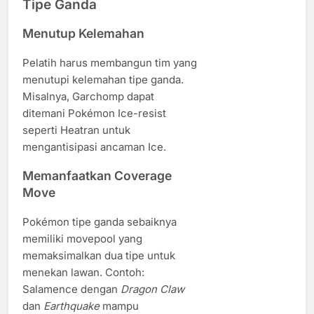
Tipe Ganda
Menutup Kelemahan
Pelatih harus membangun tim yang
menutupi kelemahan tipe ganda.
Misalnya, Garchomp dapat
ditemani Pokémon Ice-resist
seperti Heatran untuk
mengantisipasi ancaman Ice.
Memanfaatkan Coverage
Move
Pokémon tipe ganda sebaiknya
memiliki movepool yang
memaksimalkan dua tipe untuk
menekan lawan. Contoh:
Salamence dengan
Dragon Claw
dan
Earthquake
mampu