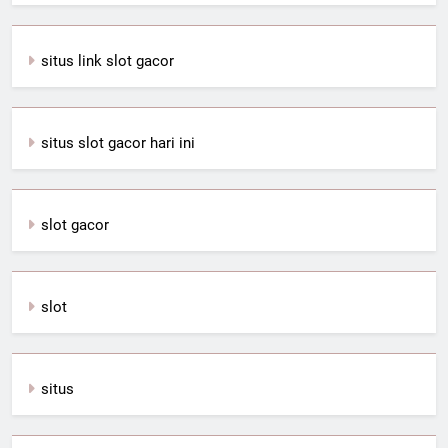
situs link slot gacor
situs slot gacor hari ini
slot gacor
slot
situs