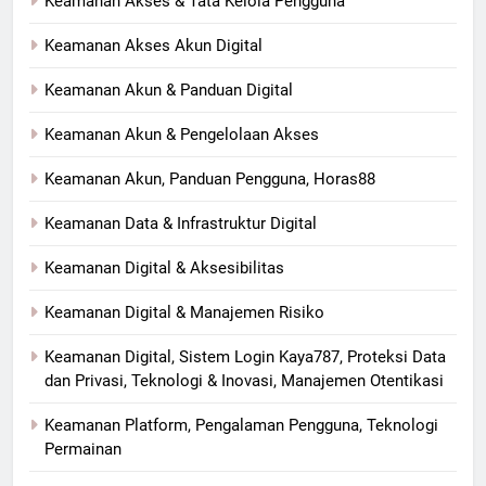
Keamanan Akses & Tata Kelola Pengguna
Keamanan Akses Akun Digital
Keamanan Akun & Panduan Digital
Keamanan Akun & Pengelolaan Akses
Keamanan Akun, Panduan Pengguna, Horas88
Keamanan Data & Infrastruktur Digital
Keamanan Digital & Aksesibilitas
Keamanan Digital & Manajemen Risiko
Keamanan Digital, Sistem Login Kaya787, Proteksi Data
dan Privasi, Teknologi & Inovasi, Manajemen Otentikasi
Keamanan Platform, Pengalaman Pengguna, Teknologi
Permainan