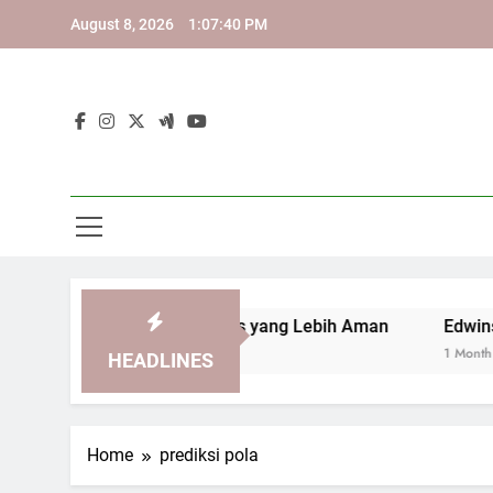
Skip
August 8, 2026
1:07:41 PM
to
content
The
Temukan P
4D Login untuk Akses yang Lebih Aman
Edwinslot Link
1 Month Ago
HEADLINES
Home
prediksi pola