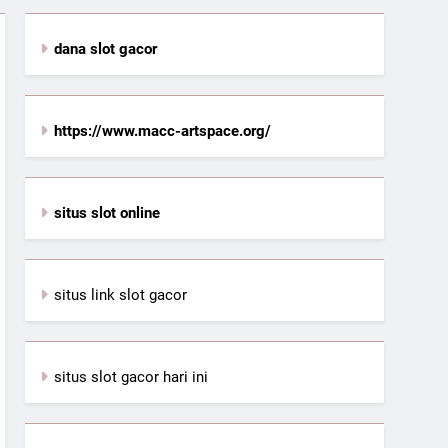
dana slot gacor
https://www.macc-artspace.org/
situs slot online
situs link slot gacor
situs slot gacor hari ini