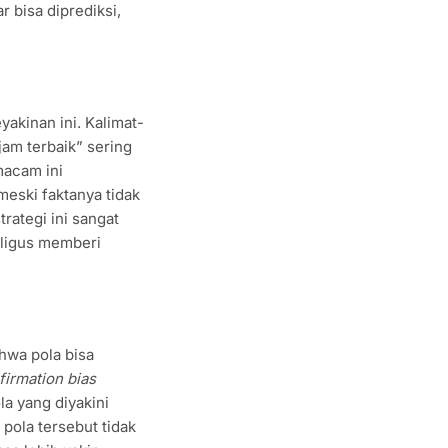
 bisa diprediksi,
akinan ini. Kalimat-
jam terbaik” sering
macam ini
eski faktanya tidak
rategi ini sangat
aligus memberi
hwa pola bisa
firmation bias
a yang diyakini
ola tersebut tidak