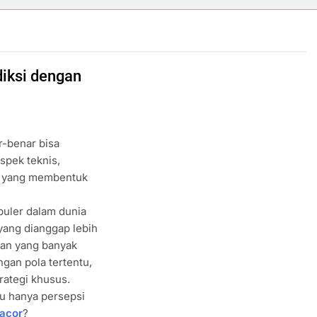
diksi dengan
-benar bisa
spek teknis,
as yang membentuk
uler dalam dunia
yang dianggap lebih
nan yang banyak
ngan pola tertentu,
rategi khusus.
au hanya persepsi
gacor
?