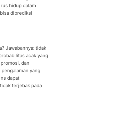
rus hidup dalam
bisa diprediksi
a? Jawabannya: tidak
probabilitas acak yang
 promosi, dan
ri pengalaman yang
iens dapat
tidak terjebak pada