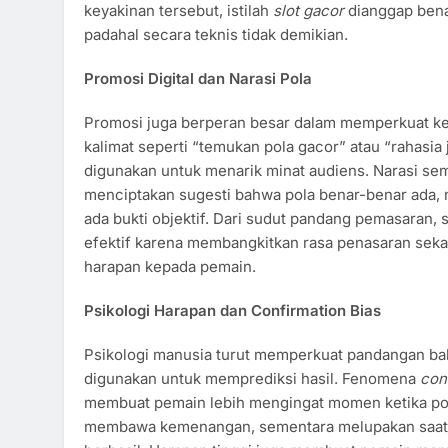
keyakinan tersebut, istilah
slot gacor
dianggap benar
padahal secara teknis tidak demikian.
Promosi Digital dan Narasi Pola
Promosi juga berperan besar dalam memperkuat key
kalimat seperti “temukan pola gacor” atau “rahasia 
digunakan untuk menarik minat audiens. Narasi se
menciptakan sugesti bahwa pola benar-benar ada, m
ada bukti objektif. Dari sudut pandang pemasaran, st
efektif karena membangkitkan rasa penasaran sek
harapan kepada pemain.
Psikologi Harapan dan Confirmation Bias
Psikologi manusia turut memperkuat pandangan ba
digunakan untuk memprediksi hasil. Fenomena
con
membuat pemain lebih mengingat momen ketika pol
membawa kemenangan, sementara melupakan saat p