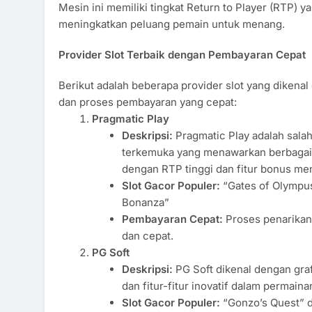
Mesin ini memiliki tingkat Return to Player (RTP) y
meningkatkan peluang pemain untuk menang.
Provider Slot Terbaik dengan Pembayaran Cepat
Berikut adalah beberapa provider slot yang dikenal
dan proses pembayaran yang cepat:
Pragmatic Play
Deskripsi:
Pragmatic Play adalah salah
terkemuka yang menawarkan berbagai 
dengan RTP tinggi dan fitur bonus men
Slot Gacor Populer:
“Gates of Olympu
Bonanza”
Pembayaran Cepat:
Proses penarikan 
dan cepat.
PG Soft
Deskripsi:
PG Soft dikenal dengan gr
dan fitur-fitur inovatif dalam permaina
Slot Gacor Populer:
“Gonzo’s Quest” 