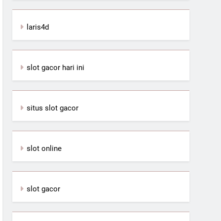
laris4d
slot gacor hari ini
situs slot gacor
slot online
slot gacor