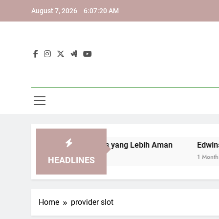
Skip
August 7, 2026
6:07:21 AM
to
content
The
Temukan P
ogin untuk Akses yang Lebih Aman
Edwinslot Link Alt
1 Month Ago
HEADLINES
Home
provider slot