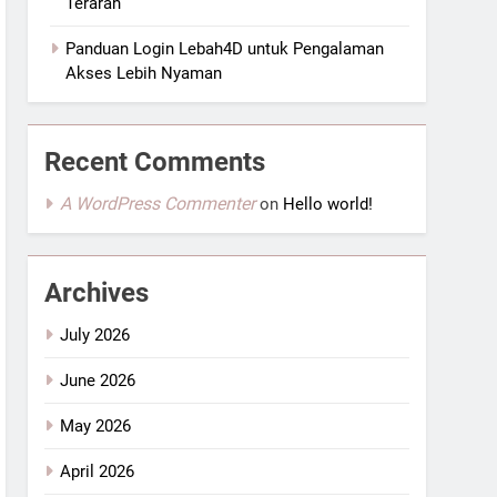
Terarah
Panduan Login Lebah4D untuk Pengalaman
Akses Lebih Nyaman
Recent Comments
A WordPress Commenter
on
Hello world!
Archives
July 2026
June 2026
May 2026
April 2026