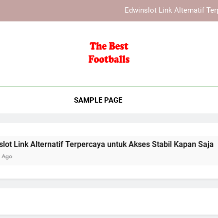
Edwinslot Link Alternatif Te
Panduan EDWINSLOT Login Sa
Login Edwinslot Terpercaya dengan Fokus pada Keaman
 Best Footballs
Panduan Lengkap Mengenal TIARA4
anduan Dan Ulasan Bola Sepak Terbaik Di The Best Footballs.
Edwinslot Link Alternatif Te
SAMPLE PAGE
Panduan EDWINSLOT Login Sa
Login Edwinslot Terpercaya dengan Fokus pada Keaman
ernatif Terpercaya untuk Akses Stabil Kapan Saja
Pandu
1 Month