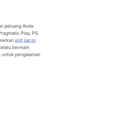
kan peluang Anda
Pragmatic Play, PG
awarkan
slot gacor
Selalu bermain
k untuk pengalaman