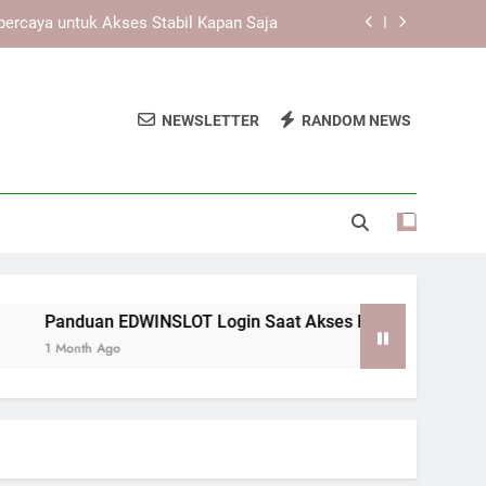
rpercaya untuk Akses Stabil Kapan Saja
at Akses Mengalami Gangguan Sistem
an Akun dan Akses yang Lebih Terarah
NEWSLETTER
RANDOM NEWS
D Login untuk Akses yang Lebih Aman
 Pilihan Tepat Untuk Penggemar Sepak Bola.
rpercaya untuk Akses Stabil Kapan Saja
at Akses Mengalami Gangguan Sistem
an Akun dan Akses yang Lebih Terarah
an EDWINSLOT Login Saat Akses Mengalami Gangguan Siste
 Ago