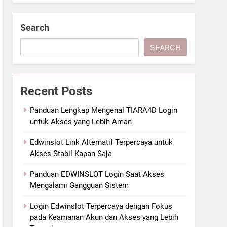
Search
SEARCH
Recent Posts
Panduan Lengkap Mengenal TIARA4D Login
untuk Akses yang Lebih Aman
Edwinslot Link Alternatif Terpercaya untuk
Akses Stabil Kapan Saja
Panduan EDWINSLOT Login Saat Akses
Mengalami Gangguan Sistem
Login Edwinslot Terpercaya dengan Fokus
pada Keamanan Akun dan Akses yang Lebih